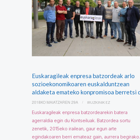
Euskaragileak enpresa batzordeak arlo
sozioekonomikoaren euskalduntzean
aldaketa emateko konpromisoa berretsi 
2018KO MAIATZAREN 29A
IRUZKINIK EZ
Euskaragileak enpresa batzordearekin batera
agerraldia egin du Kontseiluak. Batzordea sortu
zenetik, 2015eko irailean, gaur egun arte
egindakoaren berri emateaz gain, aurrera begirak