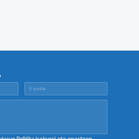
O
utasun Politika
irakurri eta onartzen