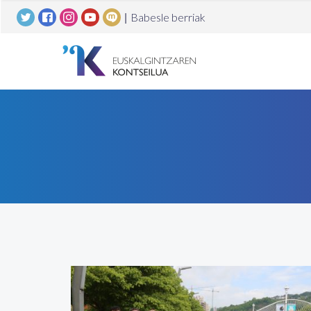
|
Babesle berriak