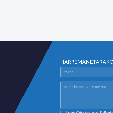
HARREMANETARAK
Lege Oharra
Pribat
eta