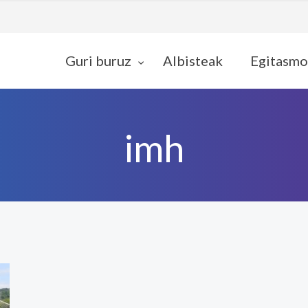
Guri buruz
Albisteak
Egitasmo
imh