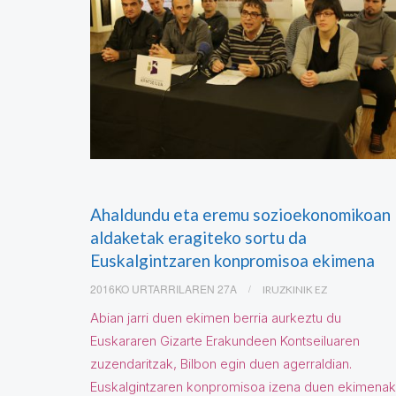
Ahaldundu eta eremu sozioekonomikoan
aldaketak eragiteko sortu da
Euskalgintzaren konpromisoa ekimena
2016KO URTARRILAREN 27A
IRUZKINIK EZ
Abian jarri duen ekimen berria aurkeztu du
Euskararen Gizarte Erakundeen Kontseiluaren
zuzendaritzak, Bilbon egin duen agerraldian.
Euskalgintzaren konpromisoa izena duen ekimenak