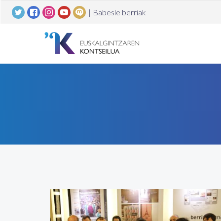
|
Babesle berriak