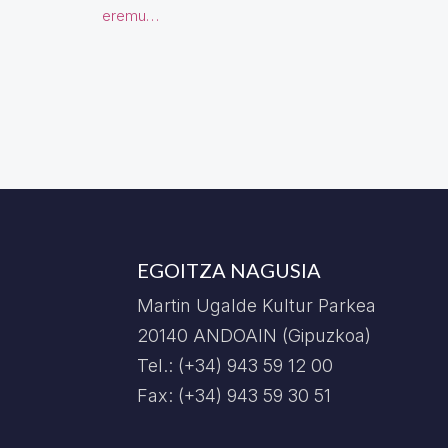
eremu…
EGOITZA NAGUSIA
Martin Ugalde Kultur Parkea
20140 ANDOAIN (Gipuzkoa)
Tel.: (+34) 943 59 12 00
Fax: (+34) 943 59 30 51