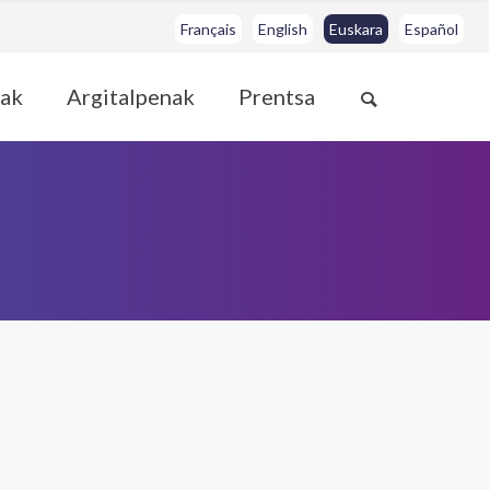
Français
English
Euskara
Español
ak
Argitalpenak
Prentsa