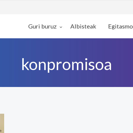
Guri buruz
Albisteak
Egitasmo
konpromisoa