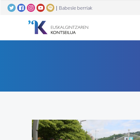
|
Babesle berriak