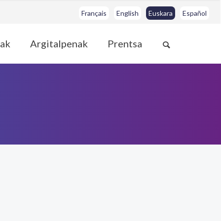
Français
English
Euskara
Español
ak
Argitalpenak
Prentsa