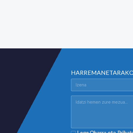
HARREMANETARAK
Lege Oharra
Pribat
eta