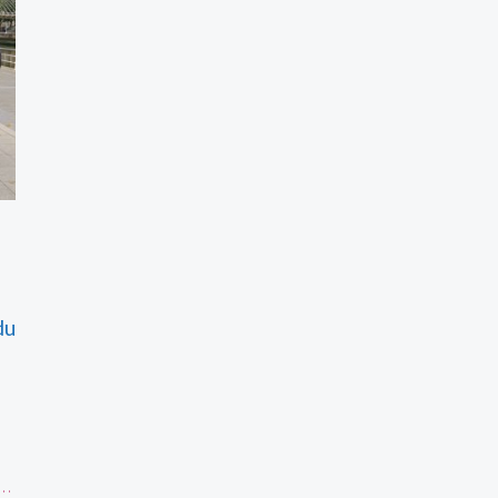
du
o…