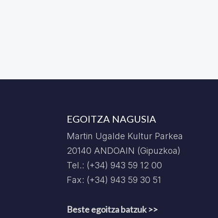
EGOITZA NAGUSIA
Martin Ugalde Kultur Parkea
20140 ANDOAIN (Gipuzkoa)
Tel.: (+34) 943 59 12 00
Fax: (+34) 943 59 30 51
Beste egoitza batzuk >>