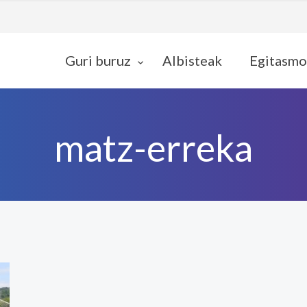
Guri buruz
Albisteak
Egitasmo
matz-erreka