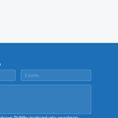
O
utasun Politika
irakurri eta onartzen