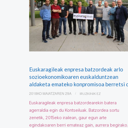
Euskaragileak enpresa batzordeak arlo
sozioekonomikoaren euskalduntzean
aldaketa emateko konpromisoa berretsi 
2018KO MAIATZAREN 29A
IRUZKINIK EZ
Euskaragileak enpresa batzordearekin batera
agerraldia egin du Kontseiluak. Batzordea sortu
zenetik, 2015eko irailean, gaur egun arte
egindakoaren berri emateaz gain, aurrera begirak