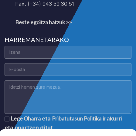
Fax: (+34) 943 59 30 51
Beste egoitza batzuk >>
HARREMANETARAKO
Lege Oharra
Pribatutasun Politika
eta
irakurri
eta onartzen ditut.