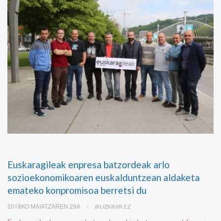
Euskaragileak enpresa batzordeak arlo
sozioekonomikoaren euskalduntzean aldaketa
emateko konpromisoa berretsi du
2018KO MAIATZAREN 29A
IRUZKINIK EZ