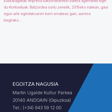
Euskaragileak enpresa batzordearekin batera agerraldia egin
du Kontseiluak. Batzordea sortu zenetik, 2015eko irailean, gaur
egun arte egindakoaren berri emateaz gain, aurrera
begirako…
EGOITZA NAGUSIA
Martin Ugalde Kultur Parkea
20140 ANDOAIN (Gipuzkoa)
Tel.: (+34) 943 59 12 00