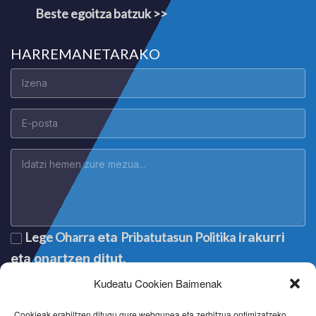
Beste egoitza batzuk >>
HARREMANETARAKO
Lege Oharra
Pribatutasun Politika
eta
irakurri
eta onartzen ditut.
Kudeatu Cookien Baimenak
Cookieak erabiltzen ditugu gure webgunea eta zerbitzua optimizatzeko.