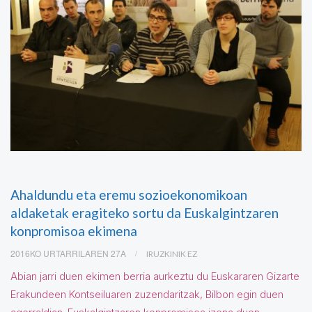
Ahaldundu eta eremu sozioekonomikoan
aldaketak eragiteko sortu da Euskalgintzaren
konpromisoa ekimena
2016KO URTARRILAREN 27A
IRUZKINIK EZ
Abian jarri duen ekimen berria aurkeztu du Euskararen Gizarte
Erakundeen Kontseiluaren zuzendaritzak, Bilbon egin duen