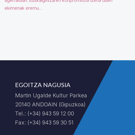
agerraldian. Euskalgintzaren konpromisoa izena duen
ekimenak eremu…
EGOITZA NAGUSIA
Martin Ugalde Kultur Parkea
20140 ANDOAIN (Gipuzkoa)
Tel.: (+34) 943 59 12 00
Fax: (+34) 943 59 30 51