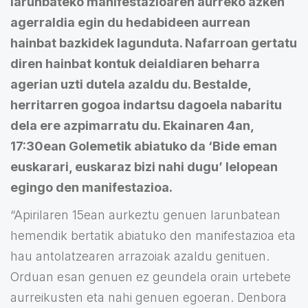
larunbateko manifestazioaren aurreko azken
agerraldia egin du hedabideen aurrean
hainbat bazkidek lagunduta. Nafarroan gertatu
diren hainbat kontuk deialdiaren beharra
agerian uzti dutela azaldu du. Bestalde,
herritarren gogoa indartsu dagoela nabaritu
dela ere azpimarratu du. Ekainaren 4an,
17:30ean Golemetik abiatuko da ‘Bide eman
euskarari, euskaraz bizi nahi dugu’ lelopean
egingo den manifestazioa.
“Apirilaren 15ean aurkeztu genuen larunbatean
hemendik bertatik abiatuko den manifestazioa eta
hau antolatzearen arrazoiak azaldu genituen.
Orduan esan genuen ez geundela orain urtebete
aurreikusten eta nahi genuen egoeran. Denbora