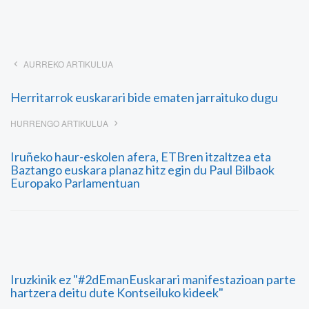
AURREKO ARTIKULUA
Herritarrok euskarari bide ematen jarraituko dugu
HURRENGO ARTIKULUA
Iruñeko haur-eskolen afera, ETBren itzaltzea eta
Baztango euskara planaz hitz egin du Paul Bilbaok
Europako Parlamentuan
Iruzkinik ez "#2dEmanEuskarari manifestazioan parte
hartzera deitu dute Kontseiluko kideek"