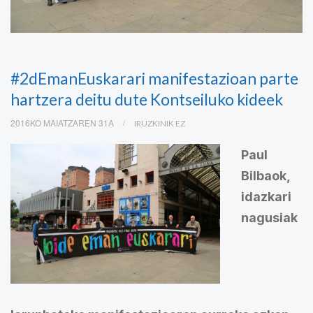
#2dEmanEuskarari manifestazioan parte
hartzera deitu dute Kontseiluko kideek
2016KO MAIATZAREN 31A
IRUZKINIK EZ
Paul
Bilbaok,
idazkari
nagusiak