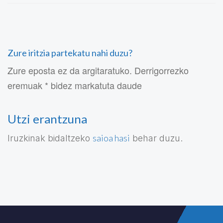
Zure iritzia partekatu nahi duzu?
Zure eposta ez da argitaratuko. Derrigorrezko
eremuak * bidez markatuta daude
Utzi erantzuna
saioa hasi
Iruzkinak bidaltzeko
behar duzu.