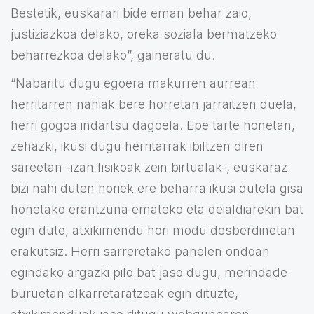
Bestetik, euskarari bide eman behar zaio,
justiziazkoa delako, oreka soziala bermatzeko
beharrezkoa delako”, gaineratu du.
“Nabaritu dugu egoera makurren aurrean
herritarren nahiak bere horretan jarraitzen duela,
herri gogoa indartsu dagoela. Epe tarte honetan,
zehazki, ikusi dugu herritarrak ibiltzen diren
sareetan -izan fisikoak zein birtualak-, euskaraz
bizi nahi duten horiek ere beharra ikusi dutela gisa
honetako erantzuna emateko eta deialdiarekin bat
egin dute, atxikimendu hori modu desberdinetan
erakutsiz. Herri sarreretako panelen ondoan
egindako argazki pilo bat jaso dugu, merindade
buruetan elkarretaratzeak egin dituzte,