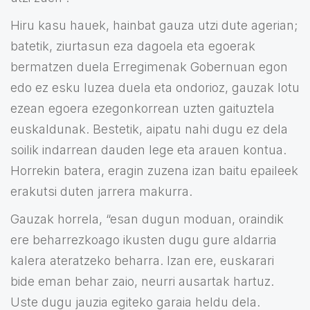
Hiru kasu hauek, hainbat gauza utzi dute agerian;
batetik, ziurtasun eza dagoela eta egoerak
bermatzen duela Erregimenak Gobernuan egon
edo ez esku luzea duela eta ondorioz, gauzak lotu
ezean egoera ezegonkorrean uzten gaituztela
euskaldunak. Bestetik, aipatu nahi dugu ez dela
soilik indarrean dauden lege eta arauen kontua.
Horrekin batera, eragin zuzena izan baitu epaileek
erakutsi duten jarrera makurra.
Gauzak horrela, “esan dugun moduan, oraindik
ere beharrezkoago ikusten dugu gure aldarria
kalera ateratzeko beharra. Izan ere, euskarari
bide eman behar zaio, neurri ausartak hartuz.
Uste dugu jauzia egiteko garaia heldu dela.