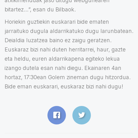
atxikimenduak jaso ditugu webgunearen
bitartez…”, esan du Bilbaok.
Horiekin guztiekin euskarari bide ematen
jarraituko dugula aldarrikatuko dugu larunbatean.
Deialdia luzatzea baino ez zaigu geratzen.
Euskaraz bizi nahi duten herritarrei, haur, gazte
eta heldu, euren aldarrikapena egiteko lekua
izango dutela esan nahi diegu. Ekainaren 4an
hortaz, 17:30ean Golem zineman dugu hitzordua.
Bide eman euskarari, euskaraz bizi nahi dugu!