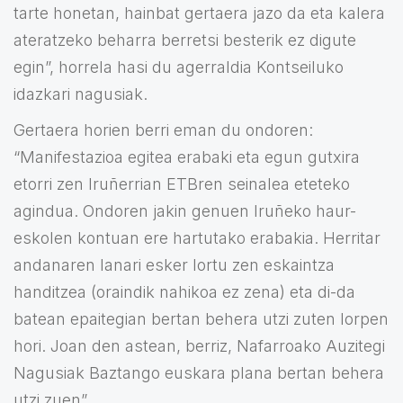
tarte honetan, hainbat gertaera jazo da eta kalera
ateratzeko beharra berretsi besterik ez digute
egin”, horrela hasi du agerraldia Kontseiluko
idazkari nagusiak.
Gertaera horien berri eman du ondoren:
“Manifestazioa egitea erabaki eta egun gutxira
etorri zen Iruñerrian ETBren seinalea eteteko
agindua. Ondoren jakin genuen Iruñeko haur-
eskolen kontuan ere hartutako erabakia. Herritar
andanaren lanari esker lortu zen eskaintza
handitzea (oraindik nahikoa ez zena) eta di-da
batean epaitegian bertan behera utzi zuten lorpen
hori. Joan den astean, berriz, Nafarroako Auzitegi
Nagusiak Baztango euskara plana bertan behera
utzi zuen”.