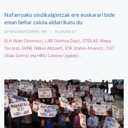
Nafarroako sindikalgintzak ere euskarari bide
eman behar zaiola aldarrikatu du
2016KO MAIATZAREN 18A
IRUZKINIK EZ
ELA (Iban Gimenez), LAB (Ainhoa Diaz), STEILAS (Kepa
Yecora), EHNE (Mikel Altzuart), ESK (Iratxe Alvarez), CGT
(Iñaki Gorriz) eta HIRU (Jaione Ugalde)…