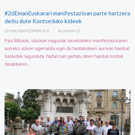
#2dEmanEuskarari manifestazioan parte hartzera
deitu dute Kontseiluko kideek
2016KO MAIATZAREN 31A
IRUZKINIK EZ
Paul Bilbaok, idazkari nagusiak larunbateko manifestazioaren
aurreko azken agerraldia egin du hedabideen aurrean hainbat
bazkidek lagunduta. Nafarroan gertatu diren hainbat kontuk
deialdiaren…