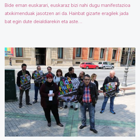
Bide eman euskarari, euskaraz bizi nahi dugu manifestazioa
atxikimenduak jasotzen ari da. Hainbat gizarte eragilek jada
bat egin dute deialdiarekin eta aste…