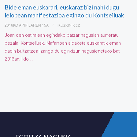
Bide eman euskarari, euskaraz bizi nahi dugu
lelopean manifestazioa egingo du Kontseiluak
2016KO APIRILAREN 15A
IRUZKINIK EZ
Joan den ostiralean egindako batzar nagusian aurreratu
bezala, Kontseiluak, Nafarroan aldaketa euskaratik eman
dadin bultzatzea izango du eginkizun nagusienetako bat
2016an. Ildo…
EGOITZA NAGUSIA