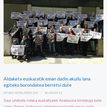
Aldaketa euskaratik eman dadin akuilu lana
egiteko borondatea berretsi dute
2016KO APIRILAREN 25A
IRUZKINIK EZ
Gaur urtebete milaka euskaltzalek Anaitasuna kiroldegia bete
zuten. Bertan, Nafarroan aldaketa euskaratik eman zedin