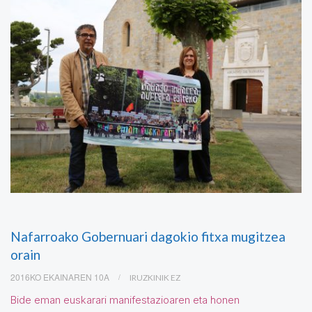
Nafarroako Gobernuari dagokio fitxa mugitzea
orain
2016KO EKAINAREN 10A
IRUZKINIK EZ
Bide eman euskarari manifestazioaren eta honen