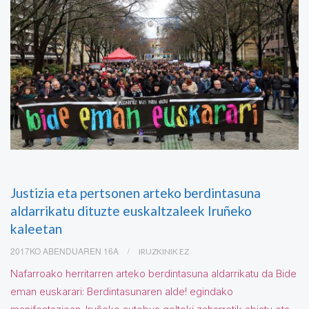
Justizia eta pertsonen arteko berdintasuna
aldarrikatu dituzte euskaltzaleek Iruñeko
kaleetan
2017KO ABENDUAREN 16A
IRUZKINIK EZ
Nafarroako herritarren arteko berdintasuna aldarrikatu da Bide
eman euskarari: Berdintasunaren alde! egindako