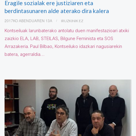
Eragile sozialak ere justiziaren eta
berdintasunaren alde aterako dira kalera
2017KO ABENDUAREN 13A
IRUZKINIK EZ
Kontseiluak larunbaterako antolatu duen manifestazioari atxiki
zaizkio ELA, LAB, STEILAS, Bilgune Feminista eta SOS
Arrazakeria. Paul Bilbao, Kontseiluko idazkari nagusiarekin
batera, agerraldia…