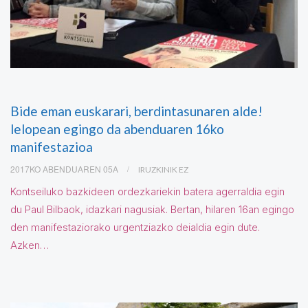
Bide eman euskarari, berdintasunaren alde!
lelopean egingo da abenduaren 16ko
manifestazioa
2017KO ABENDUAREN 05A
IRUZKINIK EZ
Kontseiluko bazkideen ordezkariekin batera agerraldia egin
du Paul Bilbaok, idazkari nagusiak. Bertan, hilaren 16an egingo
den manifestaziorako urgentziazko deialdia egin dute.
Azken…