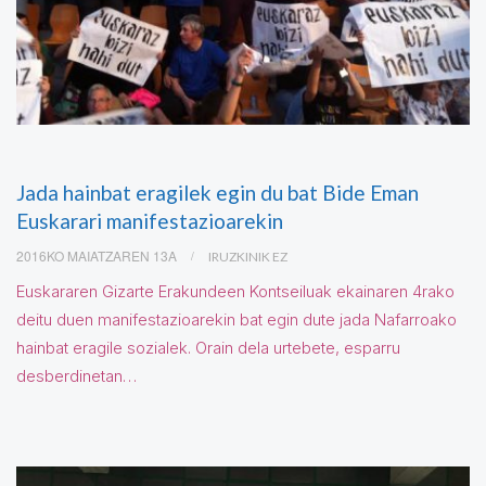
Jada hainbat eragilek egin du bat Bide Eman
Euskarari manifestazioarekin
2016KO MAIATZAREN 13A
IRUZKINIK EZ
Euskararen Gizarte Erakundeen Kontseiluak ekainaren 4rako
deitu duen manifestazioarekin bat egin dute jada Nafarroako
hainbat eragile sozialek. Orain dela urtebete, esparru
desberdinetan…