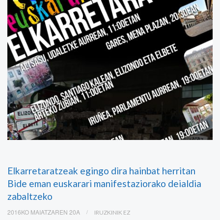
Elkarretaratzeak egingo dira hainbat herritan
Bide eman euskarari manifestaziorako deialdia
zabaltzeko
2016KO MAIATZAREN 20A
IRUZKINIK EZ