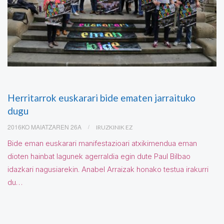
Herritarrok euskarari bide ematen jarraituko
dugu
2016KO MAIATZAREN 26A
IRUZKINIK EZ
Bide eman euskarari manifestazioari atxikimendua eman
dioten hainbat lagunek agerraldia egin dute Paul Bilbao
idazkari nagusiarekin. Anabel Arraizak honako testua irakurri
du…