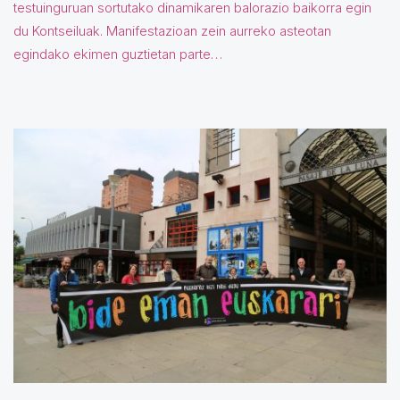
testuinguruan sortutako dinamikaren balorazio baikorra egin
du Kontseiluak. Manifestazioan zein aurreko asteotan
egindako ekimen guztietan parte…