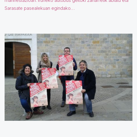
manifestazioan. Iruñeko autobus geltoki zaharretik abiatu eta
Sarasate pasealekuan egindako…