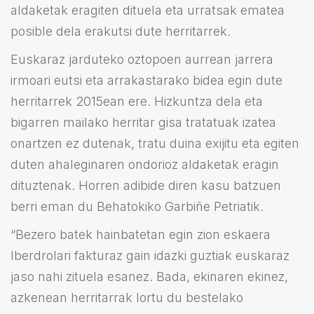
aldaketak eragiten dituela eta urratsak ematea
posible dela erakutsi dute herritarrek.
Euskaraz jarduteko oztopoen aurrean jarrera
irmoari eutsi eta arrakastarako bidea egin dute
herritarrek 2015ean ere. Hizkuntza dela eta
bigarren mailako herritar gisa tratatuak izatea
onartzen ez dutenak, tratu duina exijitu eta egiten
duten ahaleginaren ondorioz aldaketak eragin
dituztenak. Horren adibide diren kasu batzuen
berri eman du Behatokiko Garbiñe Petriatik.
“Bezero batek hainbatetan egin zion eskaera
Iberdrolari fakturaz gain idazki guztiak euskaraz
jaso nahi zituela esanez. Bada, ekinaren ekinez,
azkenean herritarrak lortu du bestelako