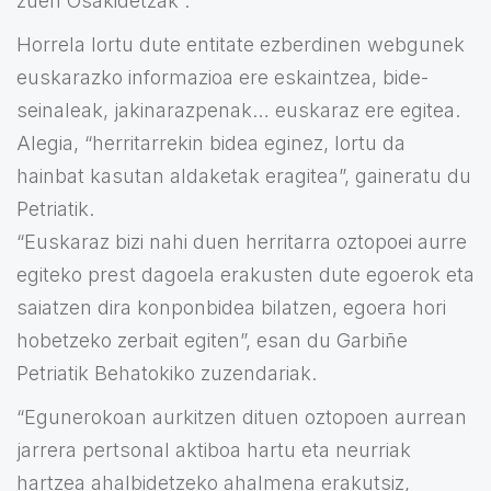
zuen Osakidetzak”.
Horrela lortu dute entitate ezberdinen webgunek
euskarazko informazioa ere eskaintzea, bide-
seinaleak, jakinarazpenak… euskaraz ere egitea.
Alegia, “herritarrekin bidea eginez, lortu da
hainbat kasutan aldaketak eragitea”, gaineratu du
Petriatik.
“Euskaraz bizi nahi duen herritarra oztopoei aurre
egiteko prest dagoela erakusten dute egoerok eta
saiatzen dira konponbidea bilatzen, egoera hori
hobetzeko zerbait egiten”, esan du Garbiñe
Petriatik Behatokiko zuzendariak.
“Egunerokoan aurkitzen dituen oztopoen aurrean
jarrera pertsonal aktiboa hartu eta neurriak
hartzea ahalbidetzeko ahalmena erakutsiz,