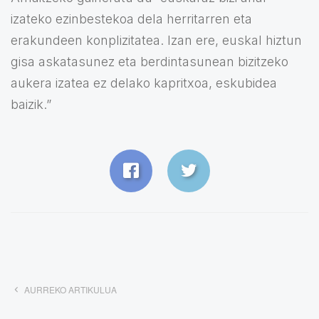
izateko ezinbestekoa dela herritarren eta
erakundeen konplizitatea. Izan ere, euskal hiztun
gisa askatasunez eta berdintasunean bizitzeko
aukera izatea ez delako kapritxoa, eskubidea
baizik.”
AURREKO ARTIKULUA