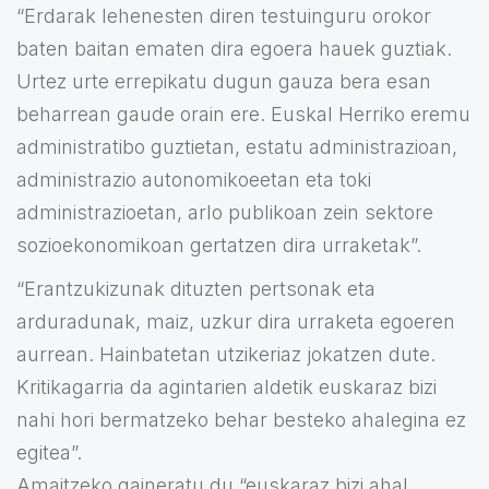
“Erdarak lehenesten diren testuinguru orokor
baten baitan ematen dira egoera hauek guztiak.
Urtez urte errepikatu dugun gauza bera esan
beharrean gaude orain ere. Euskal Herriko eremu
administratibo guztietan, estatu administrazioan,
administrazio autonomikoeetan eta toki
administrazioetan, arlo publikoan zein sektore
sozioekonomikoan gertatzen dira urraketak”.
“Erantzukizunak dituzten pertsonak eta
arduradunak, maiz, uzkur dira urraketa egoeren
aurrean. Hainbatetan utzikeriaz jokatzen dute.
Kritikagarria da agintarien aldetik euskaraz bizi
nahi hori bermatzeko behar besteko ahalegina ez
egitea”.
Amaitzeko gaineratu du “euskaraz bizi ahal