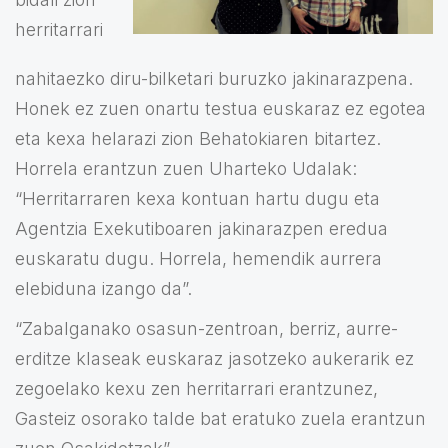
herritarrari
nahitaezko diru-bilketari buruzko jakinarazpena.
Honek ez zuen onartu testua euskaraz ez egotea
eta kexa helarazi zion Behatokiaren bitartez.
Horrela erantzun zuen Uharteko Udalak:
“Herritarraren kexa kontuan hartu dugu eta
Agentzia Exekutiboaren jakinarazpen eredua
euskaratu dugu. Horrela, hemendik aurrera
elebiduna izango da”.
“Zabalganako osasun-zentroan, berriz, aurre-
erditze klaseak euskaraz jasotzeko aukerarik ez
zegoelako kexu zen herritarrari erantzunez,
Gasteiz osorako talde bat eratuko zuela erantzun