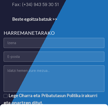
Fax: (+34) 943 59 30 51
Beste egoitza batzuk >>
HARREMANETARAKO
Lege Oharra
Pribatutasun Politika
eta
irakurri
eta onartzen ditut.