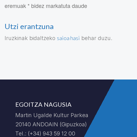
eremuak * bidez markatuta daude
Utzi erantzuna
saioa hasi
Iruzkinak bidaltzeko
behar duzu.
EGOITZA NAGUSIA
Martin Ugalde Kultur Parkea
20140 ANDOAIN (Gipuzkoa)
Tel.: (+34) 943 59 12 00