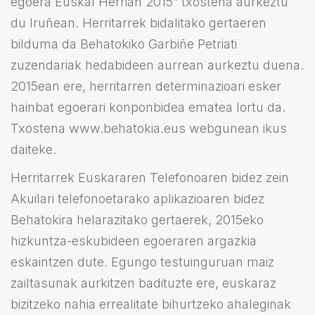
egoera Euskal Herrian 2015” txostena aurkeztu
du Iruñean. Herritarrek bidalitako gertaeren
bilduma da Behatokiko Garbiñe Petriati
zuzendariak hedabideen aurrean aurkeztu duena.
2015ean ere, herritarren determinazioari esker
hainbat egoerari konponbidea ematea lortu da.
Txostena www.behatokia.eus webgunean ikus
daiteke.
Herritarrek Euskararen Telefonoaren bidez zein
Akuilari telefonoetarako aplikazioaren bidez
Behatokira helarazitako gertaerek, 2015eko
hizkuntza-eskubideen egoeraren argazkia
eskaintzen dute. Egungo testuinguruan maiz
zailtasunak aurkitzen badituzte ere, euskaraz
bizitzeko nahia errealitate bihurtzeko ahaleginak