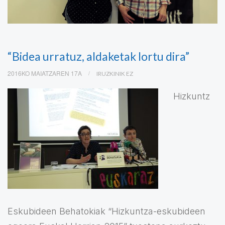
“Bidea urratuz, aldaketak lortu dira”
2016KO MAIATZAREN 17A
IRUZKINIK EZ
Hizkuntz
Eskubideen Behatokiak “Hizkuntza-eskubideen