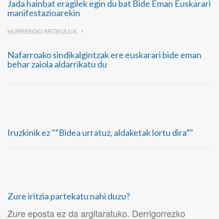
Jada hainbat eragilek egin du bat Bide Eman Euskarari
manifestazioarekin
HURRENGO ARTIKULUA
Nafarroako sindikalgintzak ere euskarari bide eman
behar zaiola aldarrikatu du
Iruzkinik ez "“Bidea urratuz, aldaketak lortu dira”"
Zure iritzia partekatu nahi duzu?
Zure eposta ez da argitaratuko. Derrigorrezko