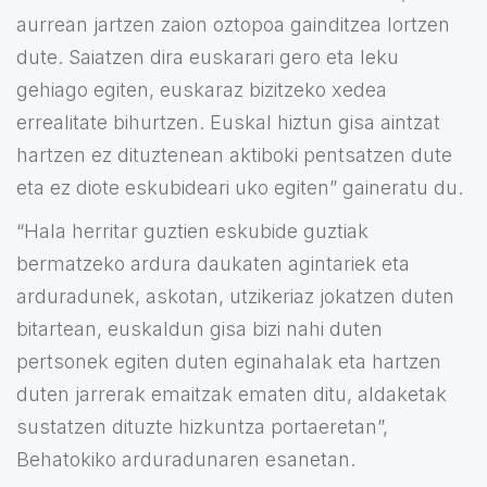
aurrean jartzen zaion oztopoa gainditzea lortzen
dute. Saiatzen dira euskarari gero eta leku
gehiago egiten, euskaraz bizitzeko xedea
errealitate bihurtzen. Euskal hiztun gisa aintzat
hartzen ez dituztenean aktiboki pentsatzen dute
eta ez diote eskubideari uko egiten” gaineratu du.
“Hala herritar guztien eskubide guztiak
bermatzeko ardura daukaten agintariek eta
arduradunek, askotan, utzikeriaz jokatzen duten
bitartean, euskaldun gisa bizi nahi duten
pertsonek egiten duten eginahalak eta hartzen
duten jarrerak emaitzak ematen ditu, aldaketak
sustatzen dituzte hizkuntza portaeretan”,
Behatokiko arduradunaren esanetan.