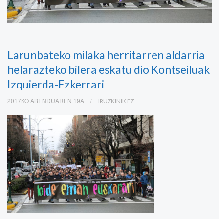
Larunbateko milaka herritarren aldarria
helarazteko bilera eskatu dio Kontseiluak
Izquierda-Ezkerrari
2017KO ABENDUAREN 19A
IRUZKINIK EZ