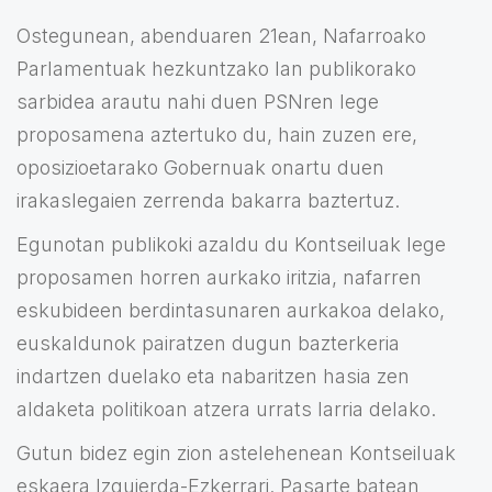
Ostegunean, abenduaren 21ean, Nafarroako
Parlamentuak hezkuntzako lan publikorako
sarbidea arautu nahi duen PSNren lege
proposamena aztertuko du, hain zuzen ere,
oposizioetarako Gobernuak onartu duen
irakaslegaien zerrenda bakarra baztertuz.
Egunotan publikoki azaldu du Kontseiluak lege
proposamen horren aurkako iritzia, nafarren
eskubideen berdintasunaren aurkakoa delako,
euskaldunok pairatzen dugun bazterkeria
indartzen duelako eta nabaritzen hasia zen
aldaketa politikoan atzera urrats larria delako.
Gutun bidez egin zion astelehenean Kontseiluak
eskaera Izquierda-Ezkerrari. Pasarte batean