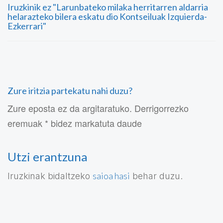
Iruzkinik ez "Larunbateko milaka herritarren aldarria
helarazteko bilera eskatu dio Kontseiluak Izquierda-
Ezkerrari"
Zure iritzia partekatu nahi duzu?
Zure eposta ez da argitaratuko. Derrigorrezko
eremuak * bidez markatuta daude
Utzi erantzuna
saioa hasi
Iruzkinak bidaltzeko
behar duzu.