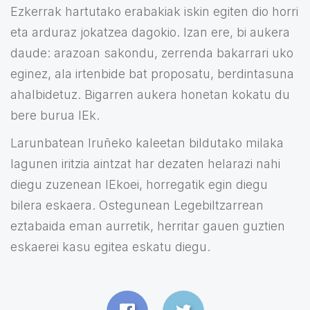
Ezkerrak hartutako erabakiak iskin egiten dio horri
eta arduraz jokatzea dagokio. Izan ere, bi aukera
daude: arazoan sakondu, zerrenda bakarrari uko
eginez, ala irtenbide bat proposatu, berdintasuna
ahalbidetuz. Bigarren aukera honetan kokatu du
bere burua IEk.
Larunbatean Iruñeko kaleetan bildutako milaka
lagunen iritzia aintzat har dezaten helarazi nahi
diegu zuzenean IEkoei, horregatik egin diegu
bilera eskaera. Ostegunean Legebiltzarrean
eztabaida eman aurretik, herritar gauen guztien
eskaerei kasu egitea eskatu diegu.