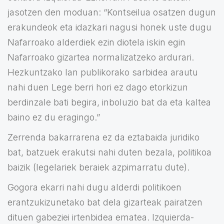
jasotzen den moduan: “Kontseilua osatzen dugun
erakundeok eta idazkari nagusi honek uste dugu
Nafarroako alderdiek ezin diotela iskin egin
Nafarroako gizartea normalizatzeko ardurari.
Hezkuntzako lan publikorako sarbidea arautu
nahi duen Lege berri hori ez dago etorkizun
berdinzale bati begira, inboluzio bat da eta kaltea
baino ez du eragingo.”
Zerrenda bakarrarena ez da eztabaida juridiko
bat, batzuek erakutsi nahi duten bezala, politikoa
baizik (legelariek beraiek azpimarratu dute).
Gogora ekarri nahi dugu alderdi politikoen
erantzukizunetako bat dela gizarteak pairatzen
dituen gabeziei irtenbidea ematea. Izquierda-