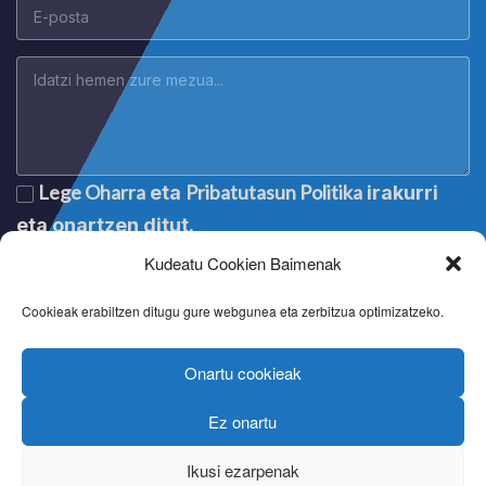
Lege Oharra
Pribatutasun Politika
eta
irakurri
eta onartzen ditut.
Kudeatu Cookien Baimenak
Cookieak erabiltzen ditugu gure webgunea eta zerbitzua optimizatzeko.
Onartu cookieak
Ez onartu
Lege oharra
|
Aviso legal
|
Mention légale
|
Legal notice
Pribatutasun politika
|
Política de privacidad
|
Politique de
Ikusi ezarpenak
confidentialité
|
Privacy policy