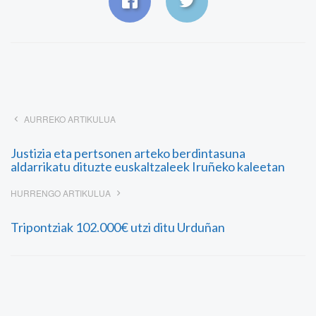
AURREKO ARTIKULUA
Justizia eta pertsonen arteko berdintasuna
aldarrikatu dituzte euskaltzaleek Iruñeko kaleetan
HURRENGO ARTIKULUA
Tripontziak 102.000€ utzi ditu Urduñan