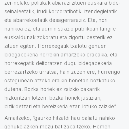
zer-nolako politikak abiarazi zituen euskara bide-
seinaleetatik, irudi korporatibotik, izendegietatik
eta abarrekoetatik desagerraraziz. Eta, hori
nahikoa ez, eta administrazio publikoan langile
euskaldunak zokoratu eta zigortu besterik ez
zituen egiten. Horrexegatik txalotu genuen
bidegabekeria horrekin amaitzeko erabakia, eta
horrexegatik deitoratzen dugu bidegabekeria
berrezartzeko urratsa, hain zuzen ere, hurrengo
ostegunean atzeko eraikin honetan bozkatuko
dutena. Bozka horiek ez zaizkio bakarrik
hizkuntzari lotzen, bozka horiek justiziari,
bizikidetzari eta bereizkeria ezari lotuko zaizkie”.
Amaitzeko, “gaurko hitzaldi hau baliatu nahiko
genuke azken mezu bat zabaltzeko. Hemen