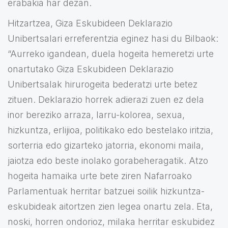
erabakia har dezan.
Hitzartzea, Giza Eskubideen Deklarazio
Unibertsalari erreferentzia eginez hasi du Bilbaok:
“Aurreko igandean, duela hogeita hemeretzi urte
onartutako Giza Eskubideen Deklarazio
Unibertsalak hirurogeita bederatzi urte betez
zituen. Deklarazio horrek adierazi zuen ez dela
inor bereziko arraza, larru-kolorea, sexua,
hizkuntza, erlijioa, politikako edo bestelako iritzia,
sorterria edo gizarteko jatorria, ekonomi maila,
jaiotza edo beste inolako gorabeheragatik. Atzo
hogeita hamaika urte bete ziren Nafarroako
Parlamentuak herritar batzuei soilik hizkuntza-
eskubideak aitortzen zien legea onartu zela. Eta,
noski, horren ondorioz, milaka herritar eskubidez