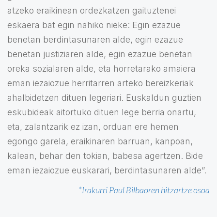
atzeko eraikinean ordezkatzen gaituztenei
eskaera bat egin nahiko nieke: Egin ezazue
benetan berdintasunaren alde, egin ezazue
benetan justiziaren alde, egin ezazue benetan
oreka sozialaren alde, eta horretarako amaiera
eman iezaiozue herritarren arteko bereizkeriak
ahalbidetzen dituen legeriari. Euskaldun guztien
eskubideak aitortuko dituen lege berria onartu,
eta, zalantzarik ez izan, orduan ere hemen
egongo garela, eraikinaren barruan, kanpoan,
kalean, behar den tokian, babesa agertzen. Bide
eman iezaiozue euskarari, berdintasunaren alde”.
*Irakurri Paul Bilbaoren hitzartze osoa