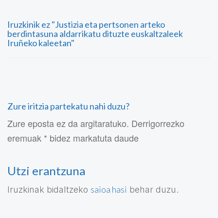
Iruzkinik ez "Justizia eta pertsonen arteko
berdintasuna aldarrikatu dituzte euskaltzaleek
Iruñeko kaleetan"
Zure iritzia partekatu nahi duzu?
Zure eposta ez da argitaratuko. Derrigorrezko
eremuak * bidez markatuta daude
Utzi erantzuna
saioa hasi
Iruzkinak bidaltzeko
behar duzu.