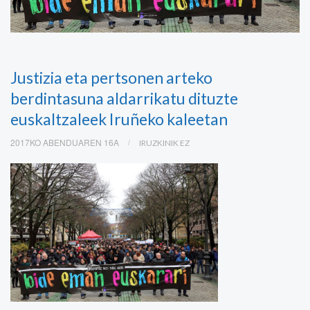
Justizia eta pertsonen arteko
berdintasuna aldarrikatu dituzte
euskaltzaleek Iruñeko kaleetan
2017KO ABENDUAREN 16A
IRUZKINIK EZ