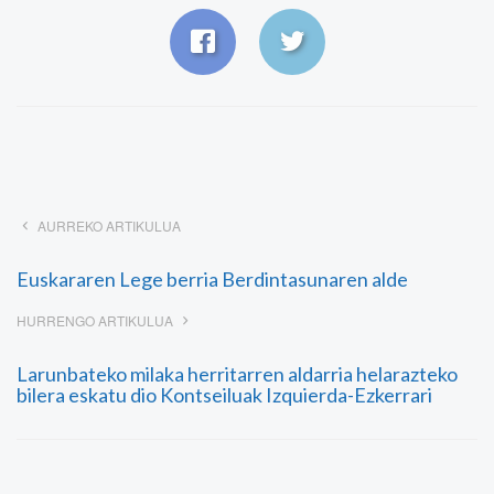
AURREKO ARTIKULUA
Euskararen Lege berria Berdintasunaren alde
HURRENGO ARTIKULUA
Larunbateko milaka herritarren aldarria helarazteko
bilera eskatu dio Kontseiluak Izquierda-Ezkerrari