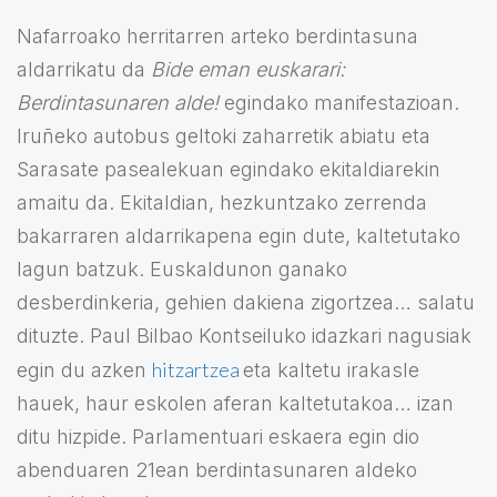
Nafarroako herritarren arteko berdintasuna
aldarrikatu da
Bide eman euskarari:
Berdintasunaren alde!
egindako manifestazioan.
Iruñeko autobus geltoki zaharretik abiatu eta
Sarasate pasealekuan egindako ekitaldiarekin
amaitu da. Ekitaldian, hezkuntzako zerrenda
bakarraren aldarrikapena egin dute, kaltetutako
lagun batzuk. Euskaldunon ganako
desberdinkeria, gehien dakiena zigortzea… salatu
dituzte. Paul Bilbao Kontseiluko idazkari nagusiak
hitzartzea
egin du azken
eta kaltetu irakasle
hauek, haur eskolen aferan kaltetutakoa… izan
ditu hizpide. Parlamentuari eskaera egin dio
abenduaren 21ean berdintasunaren aldeko