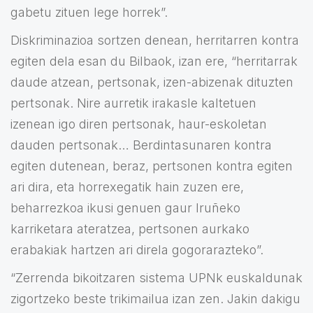
gabetu zituen lege horrek”.
Diskriminazioa sortzen denean, herritarren kontra
egiten dela esan du Bilbaok, izan ere, “herritarrak
daude atzean, pertsonak, izen-abizenak dituzten
pertsonak. Nire aurretik irakasle kaltetuen
izenean igo diren pertsonak, haur-eskoletan
dauden pertsonak… Berdintasunaren kontra
egiten dutenean, beraz, pertsonen kontra egiten
ari dira, eta horrexegatik hain zuzen ere,
beharrezkoa ikusi genuen gaur Iruñeko
karriketara ateratzea, pertsonen aurkako
erabakiak hartzen ari direla gogorarazteko”.
“Zerrenda bikoitzaren sistema UPNk euskaldunak
zigortzeko beste trikimailua izan zen. Jakin dakigu