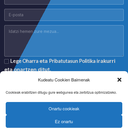
Lege Oharra
Pribatutasun Politika
eta
irakurri
eta onartzen ditut.
Kudeatu Cookien Baimenak
Cookieak erabiltzen ditugu gure webgunea eta zerbitzua optimizatzeko.
Onartu cookieak
Ez onartu
Lege oharra
|
Aviso legal
|
Mention légale
|
Legal notice