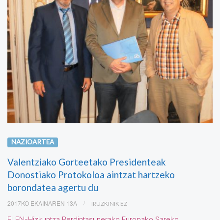
NAZIOARTEA
Valentziako Gorteetako Presidenteak
Donostiako Protokoloa aintzat hartzeko
borondatea agertu du
2017KO EKAINAREN 13A
IRUZKINIK EZ
ELEN-Hizkuntza Berdintasunerako Europako Sareko