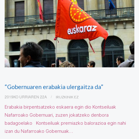
“Gobernuaren erabakia ulergaitza da”
2019KO URRIAREN 22A
IRUZKINIK EZ
Erabakia birpentsatzeko eskaera egin dio Kontseiluak
Nafarroako Gobernuari, zuzen jokatzeko denbora
badagoelako Kontseiluak premiazko balorazioa egin nahi
izan du Nafarroako Gobernuak…