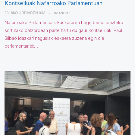
Kontseiluak Nafarroako Parlamentuan
2018KO URRIAREN 03A
IRUZKIN 1
Nafarroako Parlamentuak Euskararen Lege berria idazteko
sortutako batzordean parte hartu du gaur Kontseiluak. Paul
Bilbao idazkari nagusiak eskaera zuzena egin die
parlamentariei:…