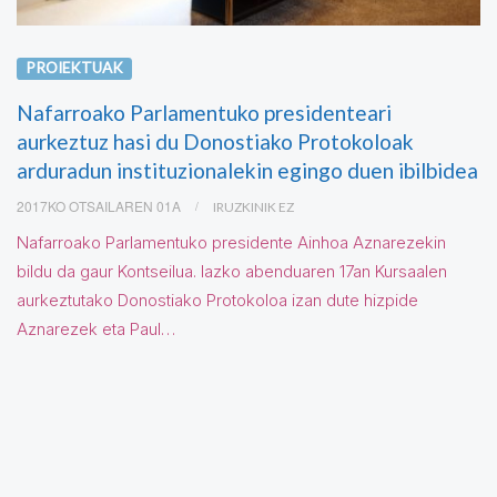
PROIEKTUAK
Nafarroako Parlamentuko presidenteari
aurkeztuz hasi du Donostiako Protokoloak
arduradun instituzionalekin egingo duen ibilbidea
2017KO OTSAILAREN 01A
IRUZKINIK EZ
Nafarroako Parlamentuko presidente Ainhoa Aznarezekin
bildu da gaur Kontseilua. Iazko abenduaren 17an Kursaalen
aurkeztutako Donostiako Protokoloa izan dute hizpide
Aznarezek eta Paul…