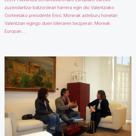
zuzendaritza-batzordeari harrera egin dio Valentziako
Gorteetako presidente Enric Morerak asteburu honetan
Valentzian egingo duen bileraren bezperan. Moreak
Europan…