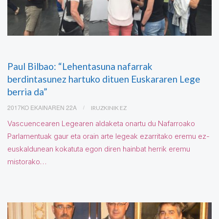
Paul Bilbao: “Lehentasuna nafarrak
berdintasunez hartuko dituen Euskararen Lege
berria da”
2017KO EKAINAREN 22A
IRUZKINIK EZ
Vascuencearen Legearen aldaketa onartu du Nafarroako
Parlamentuak gaur eta orain arte legeak ezarritako eremu ez-
euskaldunean kokatuta egon diren hainbat herrik eremu
mistorako…