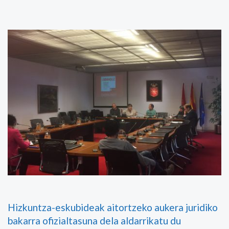
Hizkuntza-eskubideak aitortzeko aukera juridiko
bakarra ofizialtasuna dela aldarrikatu du