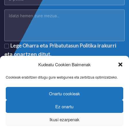
Lege Oharra
Pribatutasun Politika
eta
irakurri
eta onartzen ditut.
Kudeatu Cookien Baimenak
Cookieak erabiltzen ditugu gure webgunea eta zerbitzua optimizatzeko.
Onartu cookieak
Ez onartu
Lege oharra
|
Aviso legal
|
Mention légale
|
Legal notice
Pribatutasun politika
|
Política de privacidad
|
Politique de
Ikusi ezarpenak
confidentialité
|
Privacy policy
Cookien politika
|
Política de cookies
|
Politique de cookies
|
Cookie policy