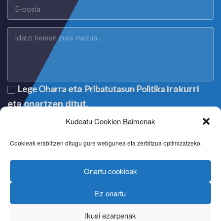
Lege Oharra
Pribatutasun Politika
eta
irakurri
eta onartzen ditut.
Kudeatu Cookien Baimenak
Cookieak erabiltzen ditugu gure webgunea eta zerbitzua optimizatzeko.
Onartu cookieak
Ez onartu
Lege oharra
|
Aviso legal
|
Mention légale
|
Legal notice
Pribatutasun politika
|
Política de privacidad
|
Politique de
Ikusi ezarpenak
confidentialité
|
Privacy policy