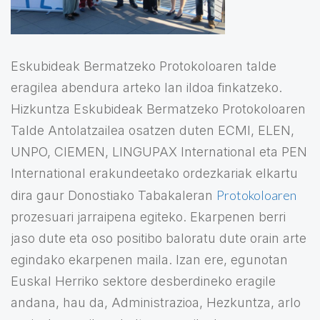
Eskubideak Bermatzeko Protokoloaren talde
eragilea abendura arteko lan ildoa finkatzeko.
Hizkuntza Eskubideak Bermatzeko Protokoloaren
Talde Antolatzailea osatzen duten ECMI, ELEN,
UNPO, CIEMEN, LINGUPAX International eta PEN
International erakundeetako ordezkariak elkartu
Protokoloaren
dira gaur Donostiako Tabakaleran
prozesuari jarraipena egiteko. Ekarpenen berri
jaso dute eta oso positibo baloratu dute orain arte
egindako ekarpenen maila. Izan ere, egunotan
Euskal Herriko sektore desberdineko eragile
andana, hau da, Administrazioa, Hezkuntza, arlo