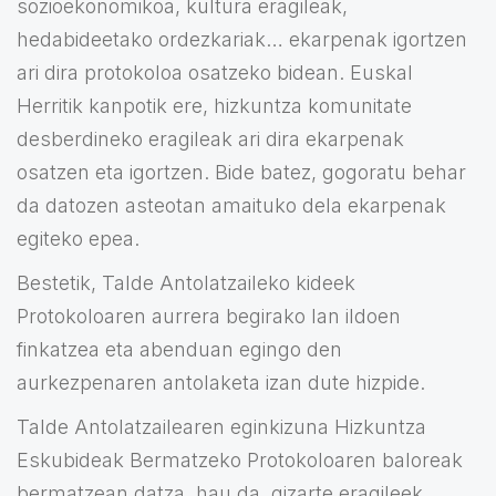
sozioekonomikoa, kultura eragileak,
hedabideetako ordezkariak… ekarpenak igortzen
ari dira protokoloa osatzeko bidean. Euskal
Herritik kanpotik ere, hizkuntza komunitate
desberdineko eragileak ari dira ekarpenak
osatzen eta igortzen. Bide batez, gogoratu behar
da datozen asteotan amaituko dela ekarpenak
egiteko epea.
Bestetik, Talde Antolatzaileko kideek
Protokoloaren aurrera begirako lan ildoen
finkatzea eta abenduan egingo den
aurkezpenaren antolaketa izan dute hizpide.
Talde Antolatzailearen eginkizuna Hizkuntza
Eskubideak Bermatzeko Protokoloaren baloreak
bermatzean datza, hau da, gizarte eragileek