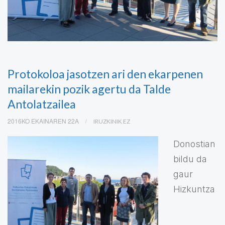
Protokoloa jasotzen ari den ekarpenen
mailarekin pozik agertu da Talde
Antolatzailea
2016KO EKAINAREN 22A
IRUZKINIK EZ
Donostian
bildu da
gaur
Hizkuntza