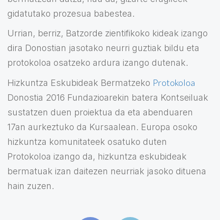
gidatutako prozesua babestea.
Urrian, berriz, Batzorde zientifikoko kideak izango
dira Donostian jasotako neurri guztiak bildu eta
protokoloa osatzeko ardura izango dutenak.
Protokoloa
Hizkuntza Eskubideak Bermatzeko
Donostia 2016 Fundazioarekin batera Kontseiluak
sustatzen duen proiektua da eta abenduaren
17an aurkeztuko da Kursaalean. Europa osoko
hizkuntza komunitateek osatuko duten
Protokoloa izango da, hizkuntza eskubideak
bermatuak izan daitezen neurriak jasoko dituena
hain zuzen.