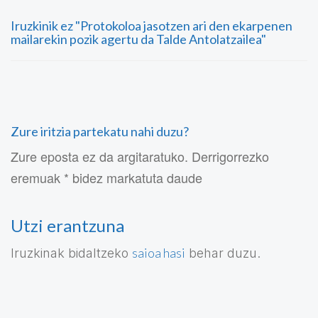
Iruzkinik ez "Protokoloa jasotzen ari den ekarpenen
mailarekin pozik agertu da Talde Antolatzailea"
Zure iritzia partekatu nahi duzu?
Zure eposta ez da argitaratuko. Derrigorrezko
eremuak * bidez markatuta daude
Utzi erantzuna
saioa hasi
Iruzkinak bidaltzeko
behar duzu.