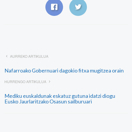
AURREKO ARTIKULUA
Nafarroako Gobernuari dagokio fitxa mugitzea orain
HURRENGO ARTIKULUA
Mediku euskaldunak eskatuz gutuna idatzi diogu
Eusko Jaurlaritzako Osasun sailburuari