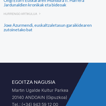
Ongi Etorri Euskararen Mundura II. Harrera
Jardunaldien kronikak eta bideoak
HURRENGO ARTIKULUA
Joxe Azurmendi, euskaltzaletasun garaikidearen
zutoinetako bat
EGOITZA NAGUSIA
Martin Ugalde Kultur Parkea
20140 ANDOAIN (Gipuzkoa)
Tel.: (+34) 943 59 12 00