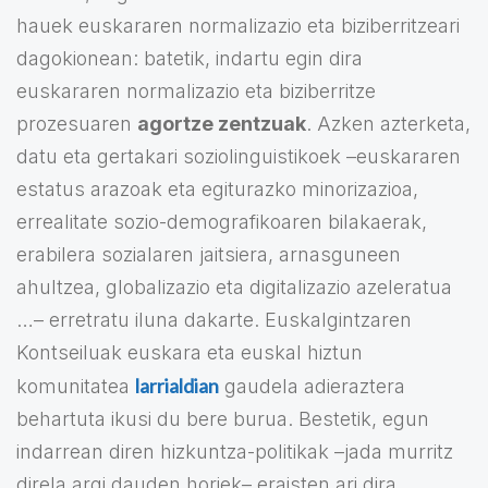
hauek euskararen normalizazio eta biziberritzeari
dagokionean: batetik, indartu egin dira
euskararen normalizazio eta biziberritze
prozesuaren
agortze zentzuak
. Azken azterketa,
datu eta gertakari soziolinguistikoek –euskararen
estatus arazoak eta egiturazko minorizazioa,
errealitate sozio-demografikoaren bilakaerak,
erabilera sozialaren jaitsiera, arnasguneen
ahultzea, globalizazio eta digitalizazio azeleratua
…– erretratu iluna dakarte. Euskalgintzaren
Kontseiluak euskara eta euskal hiztun
larrialdian
komunitatea
gaudela adieraztera
behartuta ikusi du bere burua. Bestetik, egun
indarrean diren hizkuntza-politikak –jada murritz
direla argi dauden horiek– eraisten ari dira