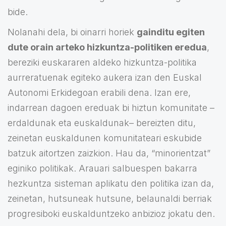
bide.
Nolanahi dela, bi oinarri horiek
gainditu egiten
dute orain arteko hizkuntza-politiken eredua
,
bereziki euskararen aldeko hizkuntza-politika
aurreratuenak egiteko aukera izan den Euskal
Autonomi Erkidegoan erabili dena. Izan ere,
indarrean dagoen ereduak bi hiztun komunitate –
erdaldunak eta euskaldunak– bereizten ditu,
zeinetan euskaldunen komunitateari eskubide
batzuk aitortzen zaizkion. Hau da, “minorientzat”
eginiko politikak. Arauari salbuespen bakarra
hezkuntza sisteman aplikatu den politika izan da,
zeinetan, hutsuneak hutsune, belaunaldi berriak
progresiboki euskalduntzeko anbizioz jokatu den.