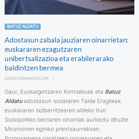
BATUZ ALDATU
Adostasun zabala jauziaren oinarrietan:
euskararen ezagutzaren
unibertsalizazioa eta erabilerarako
baldintzen bermea
2025KO EKAINAREN 20A
Gaur, Euskalgintzaren Kontseiluak eta
Batuz
Aldatu
adostasun sozialaren Talde Eragileak
euskararen biziberritzearen aldeko Itun
Soziopolitiko berriaren oinarriak aurkeztu dituzte
Miramonen eginiko prentsaurrekoan.
Proposamena garatzeko prozesuaren eta