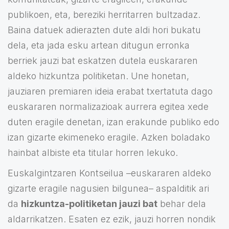
publikoen, eta, bereziki herritarren bultzadaz.
Baina datuek adierazten dute aldi hori bukatu
dela, eta jada esku artean ditugun erronka
berriek jauzi bat eskatzen dutela euskararen
aldeko hizkuntza politiketan. Une honetan,
jauziaren premiaren ideia erabat txertatuta dago
euskararen normalizazioak aurrera egitea xede
duten eragile denetan, izan erakunde publiko edo
izan gizarte ekimeneko eragile. Azken boladako
hainbat albiste eta titular horren lekuko.
Euskalgintzaren Kontseilua –euskararen aldeko
gizarte eragile nagusien bilgunea– aspalditik ari
da
hizkuntza-politiketan jauzi bat
behar dela
aldarrikatzen. Esaten ez ezik, jauzi horren nondik