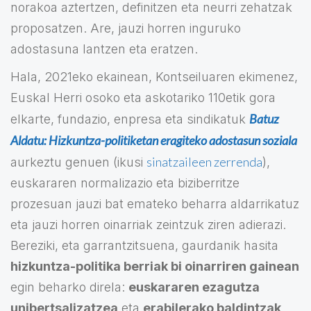
norakoa aztertzen, definitzen eta neurri zehatzak
proposatzen. Are, jauzi horren inguruko
adostasuna lantzen eta eratzen.
Hala, 2021eko ekainean, Kontseiluaren ekimenez,
Euskal Herri osoko eta askotariko 110etik gora
Batuz
elkarte, fundazio, enpresa eta sindikatuk
Aldatu: Hizkuntza-politiketan eragiteko adostasun soziala
sinatzaileen zerrenda
aurkeztu genuen (ikusi
),
euskararen normalizazio eta biziberritze
prozesuan jauzi bat emateko beharra aldarrikatuz
eta jauzi horren oinarriak zeintzuk ziren adierazi.
Bereziki, eta garrantzitsuena, gaurdanik hasita
hizkuntza-politika berriak bi oinarriren gainean
egin beharko direla:
euskararen ezagutza
unibertsalizatzea
eta
erabilerako baldintzak