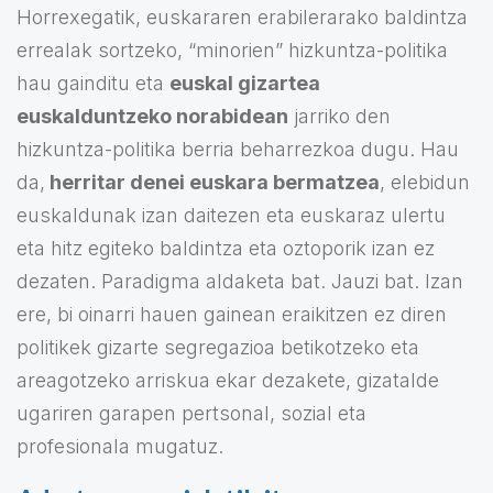
Horrexegatik, euskararen erabilerarako baldintza
errealak sortzeko, “minorien” hizkuntza-politika
hau gainditu eta
euskal gizartea
euskalduntzeko norabidean
jarriko den
hizkuntza-politika berria beharrezkoa dugu. Hau
da,
herritar denei euskara bermatzea
, elebidun
euskaldunak izan daitezen eta euskaraz ulertu
eta hitz egiteko baldintza eta oztoporik izan ez
dezaten. Paradigma aldaketa bat. Jauzi bat. Izan
ere, bi oinarri hauen gainean eraikitzen ez diren
politikek gizarte segregazioa betikotzeko eta
areagotzeko arriskua ekar dezakete, gizatalde
ugariren garapen pertsonal, sozial eta
profesionala mugatuz.