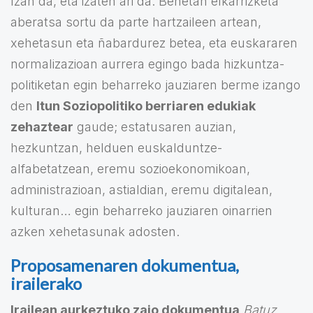
Izan da, eta izaten ari da. Benetan elkarrizketa
aberatsa sortu da parte hartzaileen artean,
xehetasun eta ñabardurez betea, eta euskararen
normalizazioan aurrera egingo bada hizkuntza-
politiketan egin beharreko jauziaren berme izango
den
Itun Soziopolitiko berriaren edukiak
zehaztear
gaude; estatusaren auzian,
hezkuntzan, helduen euskalduntze-
alfabetatzean, eremu sozioekonomikoan,
administrazioan, astialdian, eremu digitalean,
kulturan… egin beharreko jauziaren oinarrien
azken xehetasunak adosten.
Proposamenaren dokumentua,
irailerako
Irailean aurkeztuko zaio dokumentua
Batuz