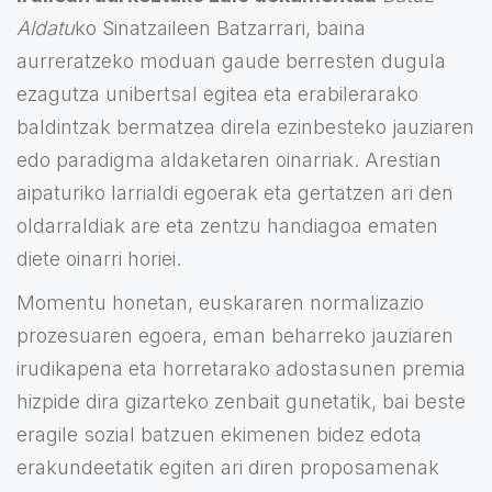
Aldatu
ko Sinatzaileen Batzarrari, baina
aurreratzeko moduan gaude berresten dugula
ezagutza unibertsal egitea eta erabilerarako
baldintzak bermatzea direla ezinbesteko jauziaren
edo paradigma aldaketaren oinarriak. Arestian
aipaturiko larrialdi egoerak eta gertatzen ari den
oldarraldiak are eta zentzu handiagoa ematen
diete oinarri horiei.
Momentu honetan, euskararen normalizazio
prozesuaren egoera, eman beharreko jauziaren
irudikapena eta horretarako adostasunen premia
hizpide dira gizarteko zenbait gunetatik, bai beste
eragile sozial batzuen ekimenen bidez edota
erakundeetatik egiten ari diren proposamenak