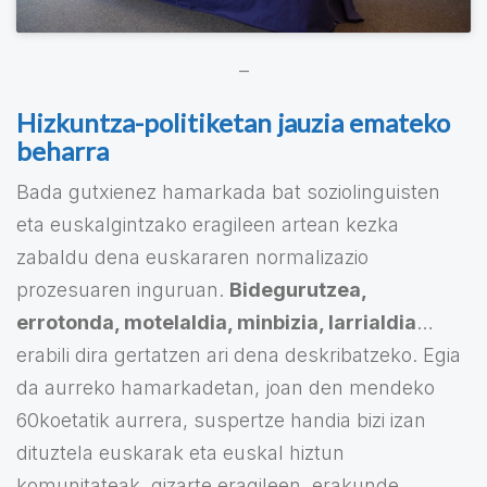
–
Hizkuntza-politiketan jauzia emateko
beharra
Bada gutxienez hamarkada bat soziolinguisten
eta euskalgintzako eragileen artean kezka
zabaldu dena euskararen normalizazio
prozesuaren inguruan.
Bidegurutzea,
errotonda, motelaldia, minbizia, larrialdia
…
erabili dira gertatzen ari dena deskribatzeko. Egia
da aurreko hamarkadetan, joan den mendeko
60koetatik aurrera, suspertze handia bizi izan
dituztela euskarak eta euskal hiztun
komunitateak, gizarte eragileen, erakunde