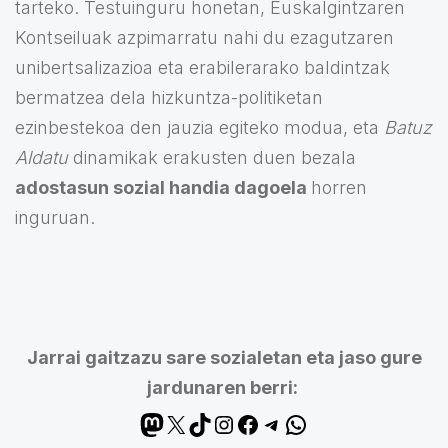
tarteko. Testuinguru honetan, Euskalgintzaren
Kontseiluak azpimarratu nahi du ezagutzaren
unibertsalizazioa eta erabilerarako baldintzak
bermatzea dela hizkuntza-politiketan
ezinbestekoa den jauzia egiteko modua, eta
Batuz
Aldatu
dinamikak erakusten duen bezala
adostasun sozial handia dagoela
horren
inguruan.
Jarrai gaitzazu sare sozialetan eta jaso gure
jardunaren berri: