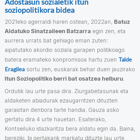
Adostasun sozialetik itun
soziopolitikora bidea
2021eko agerraldi haren ostean, 2022an,
Batuz
Aldatuko Sinatzaileen Batzarra
egin zen, eta
aurrera urrats bat gehiago eman zuten:
aipatutako akordio soziala garapen politikoago
Talde
batera eramateko konpromisoa hartu zuen
Eragilea
sortu zen, euskarak behar duen jauzirako
Itun Soziopolitiko berri bat osatzea helburu
.
Ordutik lau urte pasa dira. Ziurgabetasunak eta
aldaketen abiadurak ezaugarritzen dituzten
garaiotan denbora tarte handia. Gauza asko
gertatu dira 4 urte hauetan. Esaterako,
Kontseiluko idazkaritza bera aldatu egin da. Baina,
bereziki, bi gertakarik markatu dituzte lau urte