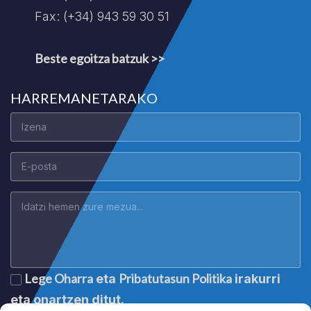
Fax: (+34) 943 59 30 51
Beste egoitza batzuk >>
HARREMANETARAKO
Lege Oharra
Pribatutasun Politika
eta
irakurri
eta onartzen ditut.