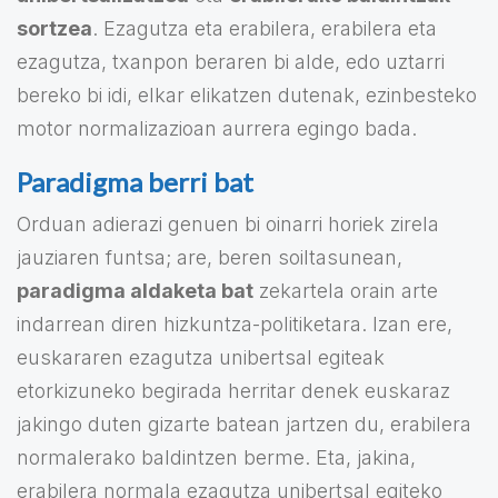
sortzea
. Ezagutza eta erabilera, erabilera eta
ezagutza, txanpon beraren bi alde, edo uztarri
bereko bi idi, elkar elikatzen dutenak, ezinbesteko
motor normalizazioan aurrera egingo bada.
Paradigma berri bat
Orduan adierazi genuen bi oinarri horiek zirela
jauziaren funtsa; are, beren soiltasunean,
paradigma aldaketa bat
zekartela orain arte
indarrean diren hizkuntza-politiketara. Izan ere,
euskararen ezagutza unibertsal egiteak
etorkizuneko begirada herritar denek euskaraz
jakingo duten gizarte batean jartzen du, erabilera
normalerako baldintzen berme. Eta, jakina,
erabilera normala ezagutza unibertsal egiteko