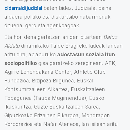
oldarraldi judizial
baten bidez. Judiziala, baina
aldaera politiko eta diskurtsibo nabarmenak
dituena, gero eta agerikoagoak.
Eta hori dena gertatzen ari den bitartean
Batuz
Aldatu
dinamikako Talde Eragileko kideak lanean
aritu dira, abiaburuko
adostasun soziala itun
soziopolitiko
gisa garatzeko zereginean. AEK,
Agirre Lehendakaria Center, Athletic Club
Fundazioa, Bizipoza Bilgunea, Euskal
Kontsumitzaileen Alkartea, Euskaltzaleen
Topagunea (Taupa Mugimendua), Eusko
Ikaskuntza, Gazte Euskaltzaleen Sarea,
Gipuzkoako Erizainen Elkargoa, Mondragon
Korporazioa eta Nafar Ateneoa, lan isilean aritu