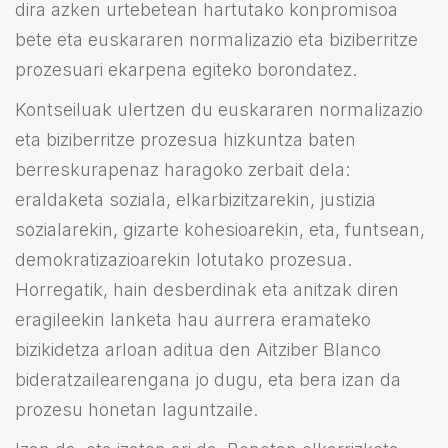
dira azken urtebetean hartutako konpromisoa
bete eta euskararen normalizazio eta biziberritze
prozesuari ekarpena egiteko borondatez.
Kontseiluak ulertzen du euskararen normalizazio
eta biziberritze prozesua hizkuntza baten
berreskurapenaz haragoko zerbait dela:
eraldaketa soziala, elkarbizitzarekin, justizia
sozialarekin, gizarte kohesioarekin, eta, funtsean,
demokratizazioarekin lotutako prozesua.
Horregatik, hain desberdinak eta anitzak diren
eragileekin lanketa hau aurrera eramateko
bizikidetza arloan aditua den Aitziber Blanco
bideratzailearengana jo dugu, eta bera izan da
prozesu honetan laguntzaile.