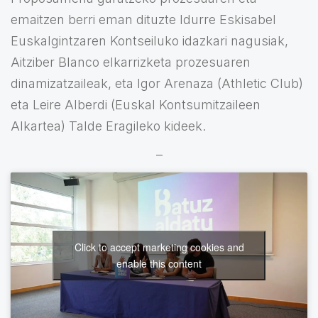
emaitzen berri eman dituzte Idurre Eskisabel
Euskalgintzaren Kontseiluko idazkari nagusiak,
Aitziber Blanco elkarrizketa prozesuaren
dinamizatzaileak, eta Igor Arenaza (Athletic Club)
eta Leire Alberdi (Euskal Kontsumitzaileen
Alkartea) Talde Eragileko kideek.
–
Click to accept marketing cookies and
enable this content