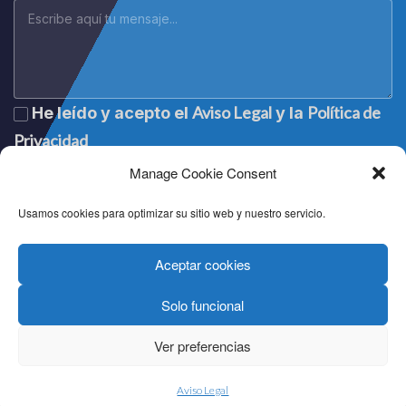
Aviso Legal
Política de
He leído y acepto el
y la
Privacidad
Manage Cookie Consent
Usamos cookies para optimizar su sitio web y nuestro servicio.
Aceptar cookies
Solo funcional
Lege oharra
|
Aviso legal
|
Mention légale
|
Legal notice
Pribatutasun politika
|
Política de privacidad
|
Politique de
Ver preferencias
confidentialité
|
Privacy policy
Cookien politika
|
Política de cookies
|
Politique de cookies
|
Cookie policy
Aviso Legal