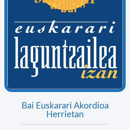
Bai Euskarari Akordioa
Herrietan