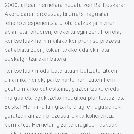
2000. urtean herrietara hedatu zen Bai Euskarari
Akordioaren prozesua, bi urrats nagusitan:
lehenbizi esperientzia pilotu batzuk jarri ziren
abian eta, ondoren, orokortu egin zen. Horrela,
Kontseiluak herri mailako konpromiso prozesu
bat abiatu zuen, tokian tokiko udalekin eta
euskalgintzarekin batera.
Kontseiluak modu bateratuan bultzatu zituen
dinamika horiek, parte hartu nahi zuten herri
guztiei marko bat eskainiz, guztientzako eredu
malgua eta egokitzeko modukoa planteatuz, eta
Euskal Herri mailan gizarte eragile nagusienekin
garatzen ari zen prozesuarekiko koherentzia
bermatuz. Herrietan gizarte eragileen eskutik,
euskararen normalizaziora iristeko konpromiso