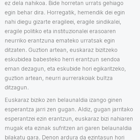
ez dela nahikoa. Bide horretan urrats gehiago
egin behar dira. Horregatik, hemendik dei egin
nahi diegu gizarte eragileei, eragile sindikalei,
eragile politiko eta instituzionalei erasoaren
neurriko erantzuna emateko urratsak egin
ditzaten. Guztion artean, euskaraz bizitzeko
eskubidea babesteko herri erantzun sendoa
eman dezagun, eta eskubide hori egikaritzeko,
guztion artean, neurri aurrerakoiak bultza
ditzagun.
Euskaraz biziko zen belaunaldia izango ginen
esperantza jarri zen gugan. Aldiz, gugan jarritako
esperantzei ezin erantzun, euskaraz bizi nahiaren
mugak eta ezinak sufritzen ari garen belaunaldia
bilakatu gara. Denon ardura da ezintasun hori