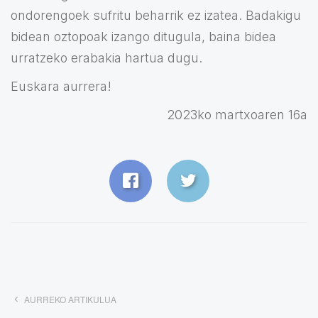
ondorengoek sufritu beharrik ez izatea. Badakigu
bidean oztopoak izango ditugula, baina bidea
urratzeko erabakia hartua dugu.
Euskara aurrera!
2023ko martxoaren 16a
AURREKO ARTIKULUA