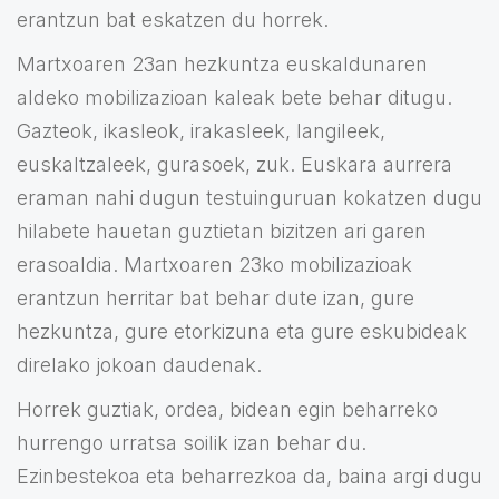
erantzun bat eskatzen du horrek.
Martxoaren 23an hezkuntza euskaldunaren
aldeko mobilizazioan kaleak bete behar ditugu.
Gazteok, ikasleok, irakasleek, langileek,
euskaltzaleek, gurasoek, zuk. Euskara aurrera
eraman nahi dugun testuinguruan kokatzen dugu
hilabete hauetan guztietan bizitzen ari garen
erasoaldia. Martxoaren 23ko mobilizazioak
erantzun herritar bat behar dute izan, gure
hezkuntza, gure etorkizuna eta gure eskubideak
direlako jokoan daudenak.
Horrek guztiak, ordea, bidean egin beharreko
hurrengo urratsa soilik izan behar du.
Ezinbestekoa eta beharrezkoa da, baina argi dugu