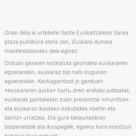
Orain dela ia urtebete Gazte Euskaltzaleon Sarea
plaza publikora atera zen,
Euskara Aurrera
manifestaziorako deia eginez.
Orduan genioen kezkatuta geundela euskararen
egoerarekin, euskaraz bizi nahi dugunon
egoerarekin. Kezkagarritzat jo genituen
«euskararen aurka» hartu ziren erabaki judizialak,
euskarak pantailetan zuen presentzia «murritza»,
eta euskaraz ikasteko eskubidea «behin eta
berriz» urratzea. Eta gure belaunaldiren
bizipenetatik eta ikuspegitik, egoera horri erantzun
beharra ikusi genuen.