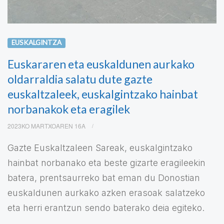
EUSKALGINTZA
Euskararen eta euskaldunen aurkako
oldarraldia salatu dute gazte
euskaltzaleek, euskalgintzako hainbat
norbanakok eta eragilek
2023KO MARTXOAREN 16A
Gazte Euskaltzaleen Sareak, euskalgintzako
hainbat norbanako eta beste gizarte eragileekin
batera, prentsaurreko bat eman du Donostian
euskaldunen aurkako azken erasoak salatzeko
eta herri erantzun sendo baterako deia egiteko.