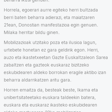
Horrela, egoerari aurre egiteko herri bultzada
berri baten beharra adierazi, eta maiatzaren
21ean, Donostian manifestazioa egin genuen.
Milaka herritar bildu ginen.
Mobilizazioak utzitako poza eta ilusioa lagun,
urtebete honetan ez gara geldirik egon. Herri,
auzo eta ikastetxeetan Gazte Euskaltzaleon Sarea
zabaltzen eta gazteok euskaraz bizitzeko
eskubidearen aldeko borrokan eragile aktibo izan
beharra aldarrikatzen aritu gara.
Horren emaitza da, besteak beste, Ikama eta
unibertsitateetako euskara taldeekin batera,
euskara eta euskaraz ikasteko eskubidearen