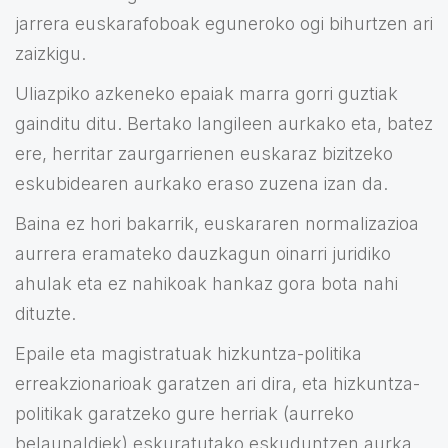
jarrera euskarafoboak eguneroko ogi bihurtzen ari
zaizkigu.
Uliazpiko azkeneko epaiak marra gorri guztiak
gainditu ditu. Bertako langileen aurkako eta, batez
ere, herritar zaurgarrienen euskaraz bizitzeko
eskubidearen aurkako eraso zuzena izan da.
Baina ez hori bakarrik, euskararen normalizazioa
aurrera eramateko dauzkagun oinarri juridiko
ahulak eta ez nahikoak hankaz gora bota nahi
dituzte.
Epaile eta magistratuak hizkuntza-politika
erreakzionarioak garatzen ari dira, eta hizkuntza-
politikak garatzeko gure herriak (aurreko
belaunaldiek) eskuratutako eskuduntzen aurka