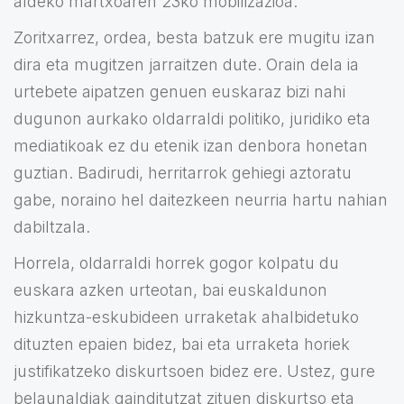
aldeko martxoaren 23ko mobilizazioa.
Zoritxarrez, ordea, besta batzuk ere mugitu izan
dira eta mugitzen jarraitzen dute. Orain dela ia
urtebete aipatzen genuen euskaraz bizi nahi
dugunon aurkako oldarraldi politiko, juridiko eta
mediatikoak ez du etenik izan denbora honetan
guztian. Badirudi, herritarrok gehiegi aztoratu
gabe, noraino hel daitezkeen neurria hartu nahian
dabiltzala.
Horrela, oldarraldi horrek gogor kolpatu du
euskara azken urteotan, bai euskaldunon
hizkuntza-eskubideen urraketak ahalbidetuko
dituzten epaien bidez, bai eta urraketa horiek
justifikatzeko diskurtsoen bidez ere. Ustez, gure
belaunaldiak gainditutzat zituen diskurtso eta