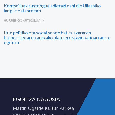
Kontseiluak sustengua adierazi nahi dio Uliazpiko
langile batzordeari
HURRENGO ARTIKULUA
Itun politiko eta sozial sendo bat euskararen
biziberritzearen aurkako olatu erreakzionarioari aurre
egiteko
EGOITZA NAGUSIA
Martin Ugalde Kultur Parkea