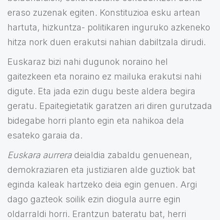
eraso zuzenak egiten. Konstituzioa esku artean
hartuta, hizkuntza- politikaren inguruko azkeneko
hitza nork duen erakutsi nahian dabiltzala dirudi.
Euskaraz bizi nahi dugunok noraino hel
gaitezkeen eta noraino ez mailuka erakutsi nahi
digute. Eta jada ezin dugu beste aldera begira
geratu. Epaitegietatik garatzen ari diren gurutzada
bidegabe horri planto egin eta nahikoa dela
esateko garaia da.
Eu
skara aurrera
deialdia zabaldu genuenean,
demokraziaren eta justiziaren alde guztiok bat
eginda kaleak hartzeko deia egin genuen. Argi
dago gazteok soilik ezin diogula aurre egin
oldarraldi horri. Erantzun bateratu bat, herri