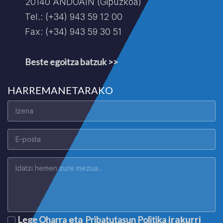
20140 ANDOAIN (Gipuzkoa)
Tel.: (+34) 943 59 12 00
Fax: (+34) 943 59 30 51
Beste egoitza batzuk >>
HARREMANETARAKO
Lege Oharra
Pribatutasun Politika
eta
irakurri