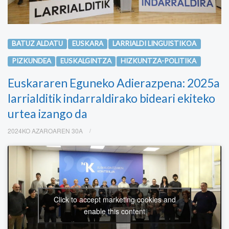
BATUZ ALDATU
EUSKARA
LARRIALDI LINGUISTIKOA
PIZKUNDEA
EUSKALGINTZA
HIZKUNTZA-POLITIKA
Euskararen Eguneko Adierazpena: 2025a
larrialditik indarraldirako bideari ekiteko
urtea izango da
2024KO AZAROAREN 30A
Click to accept marketing cookies and
enable this content