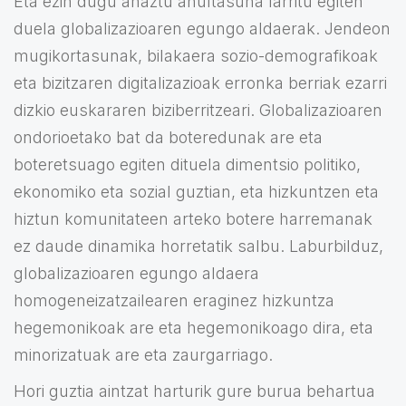
Eta ezin dugu ahaztu ahultasuna larritu egiten
duela globalizazioaren egungo aldaerak. Jendeon
mugikortasunak, bilakaera sozio-demografikoak
eta bizitzaren digitalizazioak erronka berriak ezarri
dizkio euskararen biziberritzeari. Globalizazioaren
ondorioetako bat da boteredunak are eta
boteretsuago egiten dituela dimentsio politiko,
ekonomiko eta sozial guztian, eta hizkuntzen eta
hiztun komunitateen arteko botere harremanak
ez daude dinamika horretatik salbu. Laburbilduz,
globalizazioaren egungo aldaera
homogeneizatzailearen eraginez hizkuntza
hegemonikoak are eta hegemonikoago dira, eta
minorizatuak are eta zaurgarriago.
Hori guztia aintzat harturik gure burua behartua