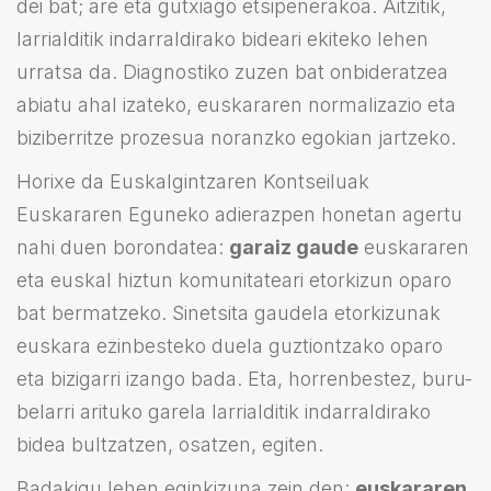
dei bat; are eta gutxiago etsipenerakoa. Aitzitik,
larrialditik indarraldirako bideari ekiteko lehen
urratsa da. Diagnostiko zuzen bat onbideratzea
abiatu ahal izateko, euskararen normalizazio eta
biziberritze prozesua noranzko egokian jartzeko.
Horixe da Euskalgintzaren Kontseiluak
Euskararen Eguneko adierazpen honetan agertu
nahi duen borondatea:
garaiz gaude
euskararen
eta euskal hiztun komunitateari etorkizun oparo
bat bermatzeko. Sinetsita gaudela etorkizunak
euskara ezinbesteko duela guztiontzako oparo
eta bizigarri izango bada. Eta, horrenbestez, buru-
belarri arituko garela larrialditik indarraldirako
bidea bultzatzen, osatzen, egiten.
Badakigu lehen eginkizuna zein den:
euskararen