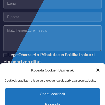
Lege Oharra
Pribatutasun Politika
eta
irakurri
eta onartzen ditut.
Kudeatu Cookien Baimenak
Cookieak erabiltzen ditugu gure webgunea eta zerbitzua optimizatzeko.
Onartu cookieak
Ez onartu