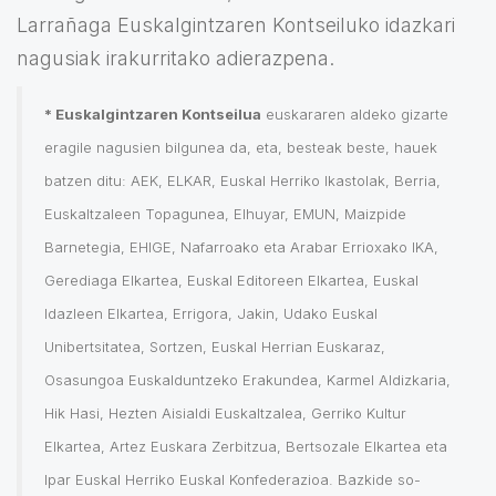
Larrañaga Euskalgintzaren Kontseiluko idazkari
nagusiak irakurritako adierazpena.
* Euskalgintzaren Kontseilua
euskararen aldeko gizarte
eragile nagusien bilgunea da, eta, besteak beste, hauek
batzen ditu: AEK, ELKAR, Euskal Herriko Ikastolak, Berria,
Euskaltzaleen Topagunea, Elhuyar, EMUN, Maizpide
Barnetegia, EHIGE, Nafarroako eta Arabar Errioxako IKA,
Gerediaga Elkartea, Euskal Editoreen Elkartea, Euskal
Idazleen Elkartea, Errigora, Jakin, Udako Euskal
Unibertsitatea, Sortzen, Euskal Herrian Euskaraz,
Osasungoa Euskalduntzeko Erakundea, Karmel Aldizkaria,
Hik Hasi, Hezten Aisialdi Euskaltzalea, Gerriko Kultur
Elkartea, Artez Euskara Zerbitzua, Bertsozale Elkartea eta
Ipar Euskal Herriko Euskal Konfederazioa. Bazkide so-