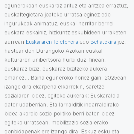
egunerokoan euskaraz arituz eta aritzea erraztuz,
euskaltegietara joateko urratsa eginez edo
ingurukoak animatuz, euskal herritar berriei
euskara eskainiz, hizkuntz eskubideen urraketen
Euskararen Telefonora
Behatokira
aurrean
edo
joz,
hastear den Durangoko Azokan euskal
kulturaren unibertsora hurbilduz: finean,
euskaraz biziz, euskaraz bizitzeko aukera
emanez… Baina eguneroko horiez gain, 2025ean
izango dira ekarpena elkarrekin, saretze
sozialaren bidez, egiteko aukerak: Euskaraldia
dator udaberrian. Eta larrialditik indarraldirako
bidea akordio sozio-politiko berri baten bidez
egiteko urratsean, mobilizazio sozialerako
gonbidapenak ere izango dira. Eskuz esku eta