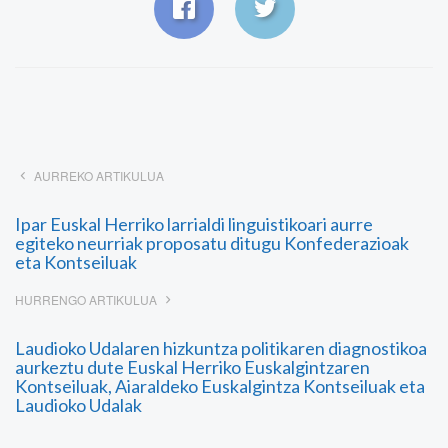
AURREKO ARTIKULUA
Ipar Euskal Herriko larrialdi linguistikoari aurre
egiteko neurriak proposatu ditugu Konfederazioak
eta Kontseiluak
HURRENGO ARTIKULUA
Laudioko Udalaren hizkuntza politikaren diagnostikoa
aurkeztu dute Euskal Herriko Euskalgintzaren
Kontseiluak, Aiaraldeko Euskalgintza Kontseiluak eta
Laudioko Udalak