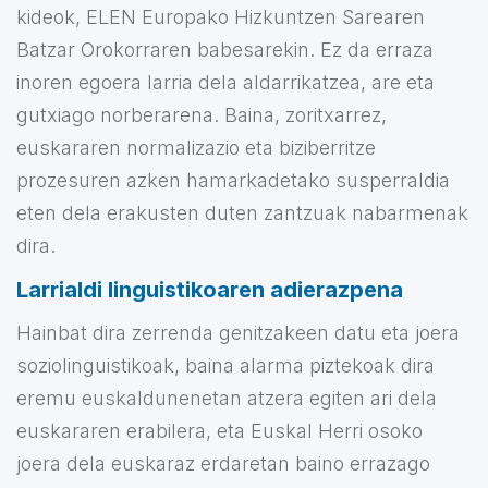
kideok, ELEN Europako Hizkuntzen Sarearen
Batzar Orokorraren babesarekin. Ez da erraza
inoren egoera larria dela aldarrikatzea, are eta
gutxiago norberarena. Baina, zoritxarrez,
euskararen normalizazio eta biziberritze
prozesuren azken hamarkadetako susperraldia
eten dela erakusten duten zantzuak nabarmenak
dira.
Larrialdi linguistikoaren adierazpena
Hainbat dira zerrenda genitzakeen datu eta joera
soziolinguistikoak, baina alarma piztekoak dira
eremu euskaldunenetan atzera egiten ari dela
euskararen erabilera, eta Euskal Herri osoko
joera dela euskaraz erdaretan baino errazago