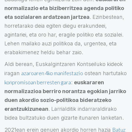
normalizazio eta biziberritzea agenda politiko
eta sozialaren ardatzean jartzea
. Ezinbestean,
horretarako deia egiten diegu erakundeei,
agintariei, eta oro har, eragile politiko eta sozialei.
Lehen mailako auzi politikoa da, urgentea, eta
erabakimenez heldu behar zaio.
Aldi berean, Euskalgintzaren Kontseiluko kideok
azaroaren 4ko manifestazio
iragan
ostean hartutako
konpromisoan berresten gara
:
euskararen
normalizazioa berriro norantza egokian jarriko
duen akordio sozio-politikoa bideratzeko
erantzukizunean
. Larrialditik indarraraldirako
bidea bultzatuko duen gizarte itunaren lanketan.
Batuz
2021ean erein genuen akordio horren hazia