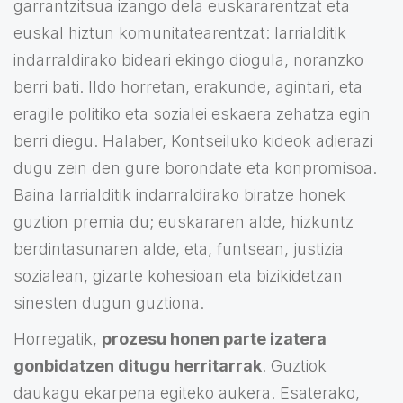
garrantzitsua izango dela euskararentzat eta
euskal hiztun komunitatearentzat: larrialditik
indarraldirako bideari ekingo diogula, noranzko
berri bati. Ildo horretan, erakunde, agintari, eta
eragile politiko eta sozialei eskaera zehatza egin
berri diegu. Halaber, Kontseiluko kideok adierazi
dugu zein den gure borondate eta konpromisoa.
Baina larrialditik indarraldirako biratze honek
guztion premia du; euskararen alde, hizkuntz
berdintasunaren alde, eta, funtsean, justizia
sozialean, gizarte kohesioan eta bizikidetzan
sinesten dugun guztiona.
Horregatik,
prozesu honen parte izatera
gonbidatzen ditugu herritarrak
. Guztiok
daukagu ekarpena egiteko aukera. Esaterako,