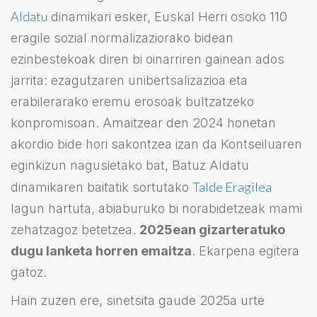
Aldatu
dinamikari esker, Euskal Herri osoko 110
eragile sozial normalizaziorako bidean
ezinbestekoak diren bi oinarriren gainean ados
jarrita: ezagutzaren unibertsalizazioa eta
erabilerarako eremu erosoak bultzatzeko
konpromisoan. Amaitzear den 2024 honetan
akordio bide hori sakontzea izan da Kontseiluaren
eginkizun nagusietako bat, Batuz Aldatu
Talde Eragilea
dinamikaren baitatik sortutako
lagun hartuta, abiaburuko bi norabidetzeak mami
zehatzagoz betetzea.
2025ean gizarteratuko
dugu lanketa horren emaitza
. Ekarpena egitera
gatoz.
Hain zuzen ere, sinetsita gaude 2025a urte