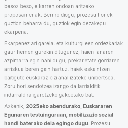
besoz beso, elkarren ondoan aritzeko
proposamenak. Berriro diogu, prozesu honek
guztion beharra du, guztiok egin dezakegu
ekarpena.
Ekarpenez ari garela, eta kulturgileen ordezkariak
gaur hemen gurekin ditugunez, haien lanaren
azpimarra egin nahi dugu, prekarietate gorriaren
arriskua beren gain hartuz, haiek eskaintzen
baitigute euskaraz bizi ahal izateko unibertsoa.
Zoru hori sendotzea izango da larrialditik
indarraldira igarotzeko gakoetako bat.
Azkenik,
2025eko abendurako, Euskararen
Egunaren testuinguruan, mobilizazio sozial
handi baterako deia egingo dugu
. Prozesu