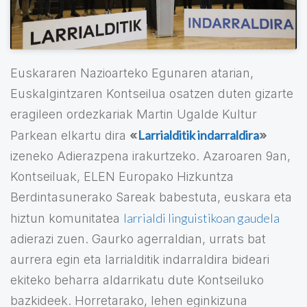
Euskararen Nazioarteko Egunaren atarian,
Euskalgintzaren Kontseilua osatzen duten gizarte
eragileen ordezkariak Martin Ugalde Kultur
Larrialditik indarraldira
Parkean elkartu dira
«
»
izeneko Adierazpena irakurtzeko. Azaroaren 9an,
Kontseiluak, ELEN Europako Hizkuntza
Berdintasunerako Sareak babestuta, euskara eta
larrialdi linguistikoan gaudela
hiztun komunitatea
adierazi zuen. Gaurko agerraldian, urrats bat
aurrera egin eta larrialditik indarraldira bideari
ekiteko beharra aldarrikatu dute Kontseiluko
bazkideek. Horretarako, lehen eginkizuna