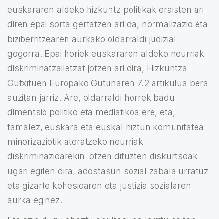
euskararen aldeko hizkuntz politikak eraisten ari
diren epai sorta gertatzen ari da, normalizazio eta
biziberritzearen aurkako oldarraldi judizial
gogorra. Epai horiek euskararen aldeko neurriak
diskriminatzailetzat jotzen ari dira, Hizkuntza
Gutxituen Europako Gutunaren 7.2 artikulua bera
auzitan jarriz. Are, oldarraldi horrek badu
dimentsio politiko eta mediatikoa ere, eta,
tamalez, euskara eta euskal hiztun komunitatea
minorizaziotik ateratzeko neurriak
diskriminazioarekin lotzen dituzten diskurtsoak
ugari egiten dira, adostasun sozial zabala urratuz
eta gizarte kohesioaren eta justizia sozialaren
aurka eginez.