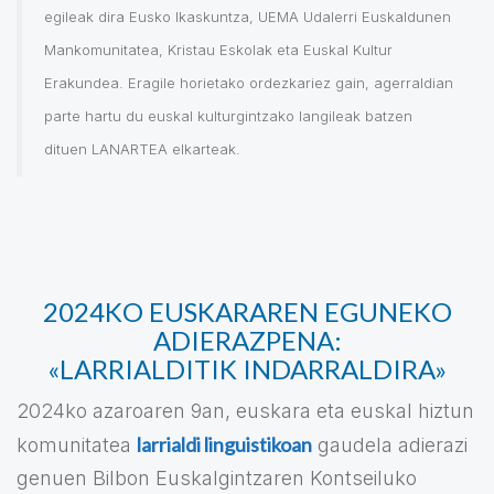
egileak dira Eusko Ikaskuntza, UEMA Udalerri Euskaldunen
Mankomunitatea, Kristau Eskolak eta Euskal Kultur
Erakundea. Eragile horietako ordezkariez gain, agerraldian
parte hartu du euskal kulturgintzako langileak batzen
dituen LANARTEA elkarteak.
2024KO EUSKARAREN EGUNEKO
ADIERAZPENA:
«LARRIALDITIK INDARRALDIRA»
2024ko azaroaren 9an, euskara eta euskal hiztun
larrialdi linguistikoan
komunitatea
gaudela adierazi
genuen Bilbon Euskalgintzaren Kontseiluko