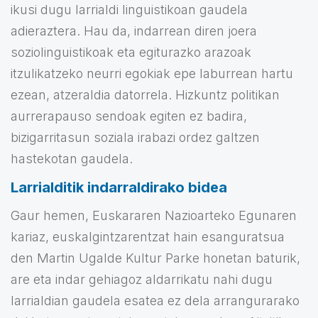
ikusi dugu larrialdi linguistikoan gaudela
adieraztera. Hau da, indarrean diren joera
soziolinguistikoak eta egiturazko arazoak
itzulikatzeko neurri egokiak epe laburrean hartu
ezean, atzeraldia datorrela. Hizkuntz politikan
aurrerapauso sendoak egiten ez badira,
bizigarritasun soziala irabazi ordez galtzen
hastekotan gaudela.
Larrialditik indarraldirako bidea
Gaur hemen, Euskararen Nazioarteko Egunaren
kariaz, euskalgintzarentzat hain esanguratsua
den Martin Ugalde Kultur Parke honetan baturik,
are eta indar gehiagoz aldarrikatu nahi dugu
larrialdian gaudela esatea ez dela arrangurarako