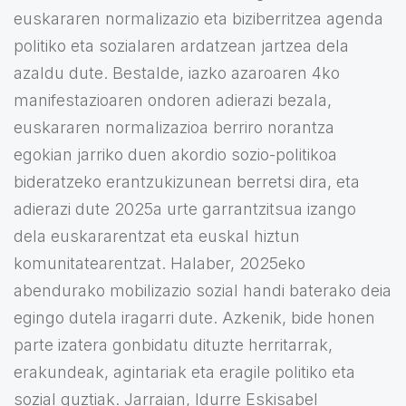
euskararen normalizazio eta biziberritzea agenda
politiko eta sozialaren ardatzean jartzea dela
azaldu dute. Bestalde, iazko azaroaren 4ko
manifestazioaren ondoren adierazi bezala,
euskararen normalizazioa berriro norantza
egokian jarriko duen akordio sozio-politikoa
bideratzeko erantzukizunean berretsi dira, eta
adierazi dute 2025a urte garrantzitsua izango
dela euskararentzat eta euskal hiztun
komunitatearentzat. Halaber, 2025eko
abendurako mobilizazio sozial handi baterako deia
egingo dutela iragarri dute. Azkenik, bide honen
parte izatera gonbidatu dituzte herritarrak,
erakundeak, agintariak eta eragile politiko eta
sozial guztiak. Jarraian, Idurre Eskisabel