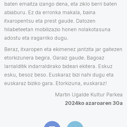
baten emaitza izango dena, eta ziklo berri baten
abiaburu. Ez da erronka makala, baina
itxaropentsu eta prest gaude. Datozen
hilabeteetan mobilizazio honen nolakotasuna
adostu eta iragarriko dugu.
Beraz, itxaropen eta ekimenez jantzita jar gaitezen
etorkizunera begira. Garaiz gaude. Bagoaz
larrialditik indarraldirako bideari ekitera. Eskuz
esku, besoz beso. Euskaraz bizi nahi dugu eta
euskaraz biziko gara. Etorkizuna, euskaraz!
Martin Ugalde Kultur Parkea
2024ko azaroaren 30a