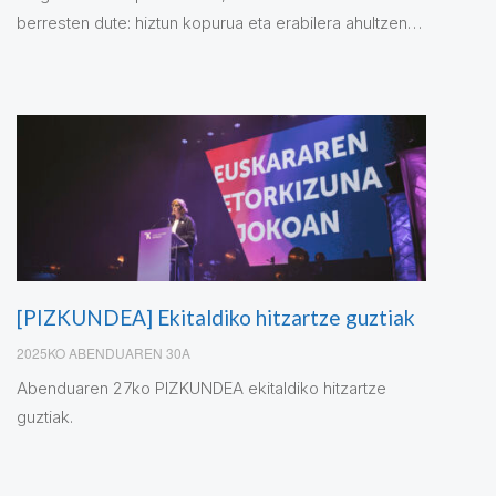
berresten dute: hiztun kopurua eta erabilera ahultzen
ari dira, bereziki Ipar Euskal Herrian.
[PIZKUNDEA] Ekitaldiko hitzartze guztiak
2025KO ABENDUAREN 30A
Abenduaren 27ko PIZKUNDEA ekitaldiko hitzartze
guztiak.