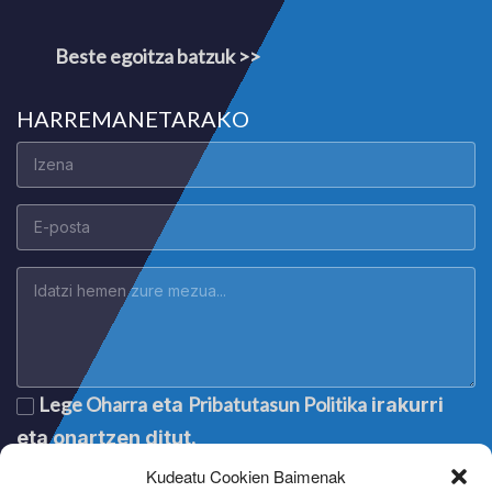
Beste egoitza batzuk >>
HARREMANETARAKO
Lege Oharra
Pribatutasun Politika
eta
irakurri
eta onartzen ditut.
Kudeatu Cookien Baimenak