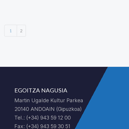
batuko dituen ekitaldi erraldoi batean. Ekitaldiko
sarrerak urriaren 16tik aurrera izango dira
eskuragarri www.pizkundea.eus webgunean.
1
2
EGOITZA NAGUSIA
Martin Ugalde Kultur Parkea
20140 ANDOAIN (Gipuzkoa)
Tel.: (+34) 943 59 12 00
Fax: (+34) 943 59 30 51