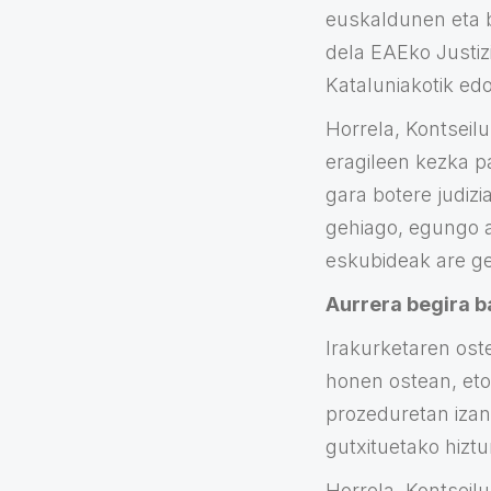
euskaldunen eta b
dela EAEko Justizi
Kataluniakotik edo
Horrela, Kontseil
eragileen kezka pa
gara botere judizi
gehiago, egungo ar
eskubideak are ge
Aurrera begira b
Irakurketaren oste
honen ostean, etor
prozeduretan izan 
gutxituetako hizt
Horrela, Kontseilu