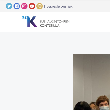
|
Babesle berriak