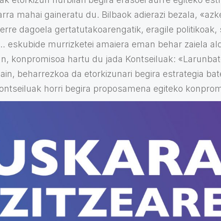
rra mahai gaineratu du. Bilbaok adierazi bezala, «azk
rre dagoela gertatutakoarengatik, eragile politikoak, 
 eskubide murrizketei amaiera eman behar zaiela alda
tan, konpromisoa hartu du jada Kontseiluak: «Larunba
ain, beharrezkoa da etorkizunari begira estrategia ba
 Kontseiluak horri begira proposamena egiteko konpro