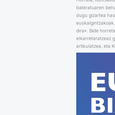
bateratuaren beha
dugu gizartea hase
euskalgintzakoak…
dira». Bide horre
elkarretaratzeaz g
artikulatzea, eta