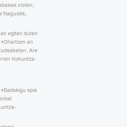
akiak iristen;
i Nagusitik,
lan egiten duten
. «Ohartzen ari
 kudeaketan. Are
arren hizkuntza-
: «Badakigu epai
ainbat
kuntza-
rategia