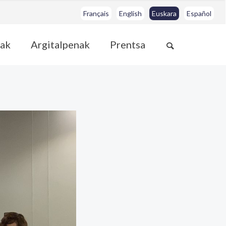
Français
English
Euskara
Español
ak
Argitalpenak
Prentsa