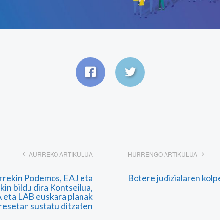
AURREKO ARTIKULUA
HURRENGO ARTIKULUA
rrekin Podemos, EAJ eta
Botere judizialaren kol
in bildu dira Kontseilua,
 eta LAB euskara planak
resetan sustatu ditzaten