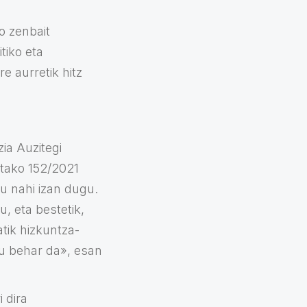
o zenbait
tiko eta
e aurretik hitz
ia Auzitegi
utako 152/2021
u nahi izan dugu.
du, eta bestetik,
atik hizkuntza-
tu behar da», esan
 dira