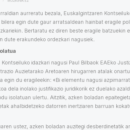
IRUZKINIK EZ
raldian aurreratu bezala, Euskalgintzaren Kontseiluk
bilera egin dute gaur arratsaldean hainbat eragile poli
zkariekin. Bertaratu ez diren beste eragile batzuekin er
an dute erakundeko ordezkari nagusiek.
solatua
 Kontseiluko idazkari nagusi Paul Bilbaok EAEko Justiz
razio Auzietarako Aretoaren hirugarren atalak onart
ta egin du eragileekin: «Bi elementu nagusi azpimarrat
ikoa dela inolako justifikazio juridikorik ez duelako azal
du isolatuan ulertu. Aitzitik, azken boladan epaitegiet
tak ahalbidetzeko datorren inertziaren barruan koka
uaren ustez, azken boladan auzitegi desberdinetatik ari