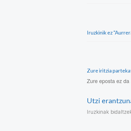
Iruzkinik ez "Aurre
Zure iritzia partek
Zure eposta ez da 
Utzi erantzun
Iruzkinak bidaltz