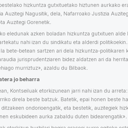
estelako hizkuntza gutxituetako hiztunen aurkako erab
a Auzitegi Nagusitik, dela, Nafarroako Justizia Auziteg
ta Auzitegi Gorenetik.
uko eledunak azken boladan hizkuntza gutxituen alde 
rtekatu nahi izan du sindikatu eta alderdi politikoekin
ala bete-betean sartzen ari dela hizkuntza-politikaren
audia jurisprudentziaren bidez aldatzen ari da herrit
hiago murriztuz», azaldu du Bilbaok.
atera jo beharra
an, Kontseiluak etorkizunean jarri nahi izan du arreta
riko direla beste batzuk. Batetik, epai honen beste h
ditzakeen ondorioengatik, eta bestetik, auzitegiek hiz
unen eskubideen aurka zabaldu duten bidearengatik».
ak etorkizun hurbilari begira erasoei aurre egiteko est