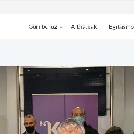
Guri buruz
Albisteak
Egitasmo