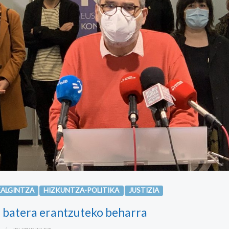
KALGINTZA
HIZKUNTZA-POLITIKA
JUSTIZIA
 batera erantzuteko beharra