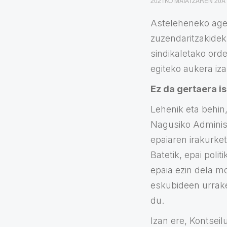
2021KO MAIATZAREN 20A
Asteleheneko ager
zuzendaritzakidek 
sindikaletako orde
egiteko aukera iz
Ez da gertaera i
Lehenik eta behin,
Nagusiko Administ
epaiaren irakurke
Batetik, epai polit
epaia ezin dela mo
eskubideen urrake
du.
Izan ere, Kontseil