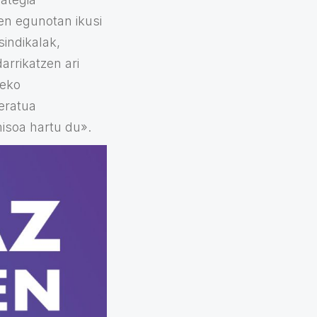
en egunotan ikusi
sindikalak,
rrikatzen ari
teko
teratua
misoa hartu du».