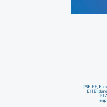
PSE-EE, Elka
EH Bildurek
ELA
enp