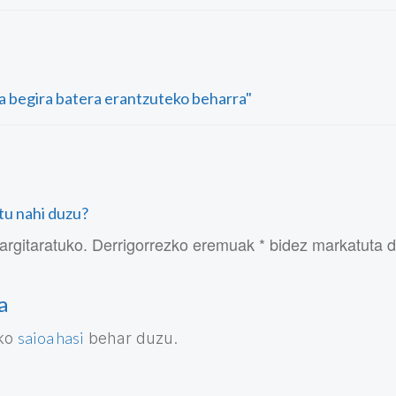
ra begira batera erantzuteko beharra"
atu nahi duzu?
argitaratuko. Derrigorrezko eremuak * bidez markatuta 
a
saioa hasi
eko
behar duzu.