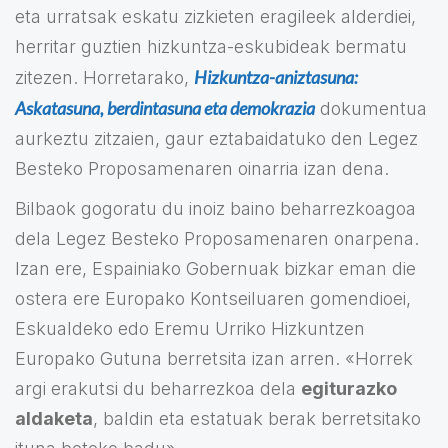
eta urratsak eskatu zizkieten eragileek alderdiei,
herritar guztien hizkuntza-eskubideak bermatu
Hizkuntza-aniztasuna:
zitezen. Horretarako,
Askatasuna, berdintasuna eta demokrazia
dokumentua
aurkeztu zitzaien, gaur eztabaidatuko den Legez
Besteko Proposamenaren oinarria izan dena.
Bilbaok gogoratu du inoiz baino beharrezkoagoa
dela Legez Besteko Proposamenaren onarpena.
Izan ere, Espainiako Gobernuak bizkar eman die
ostera ere Europako Kontseiluaren gomendioei,
Eskualdeko edo Eremu Urriko Hizkuntzen
Europako Gutuna berretsita izan arren. «Horrek
argi erakutsi du beharrezkoa dela
egiturazko
aldaketa
, baldin eta estatuak berak berretsitako