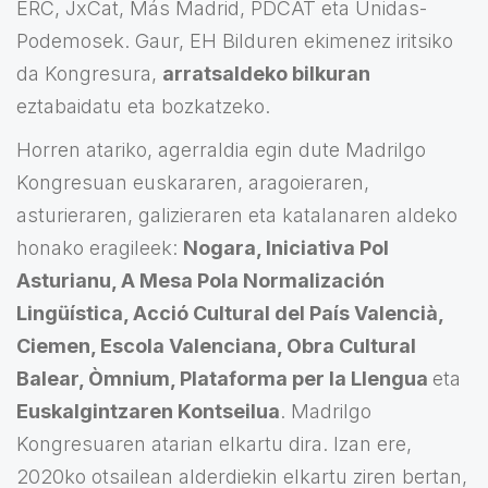
ERC, JxCat, Más Madrid, PDCAT eta Unidas-
Podemosek. Gaur, EH Bilduren ekimenez iritsiko
da Kongresura,
arratsaldeko bilkuran
eztabaidatu eta bozkatzeko.
Horren atariko, agerraldia egin dute Madrilgo
Kongresuan euskararen, aragoieraren,
asturieraren, galizieraren eta katalanaren aldeko
honako eragileek:
Nogara, Iniciativa Pol
Asturianu, A Mesa Pola Normalización
Lingüística, Acció Cultural del País Valencià,
Ciemen, Escola Valenciana, Obra Cultural
Balear, Òmnium, Plataforma per la Llengua
eta
Euskalgintzaren Kontseilua
. Madrilgo
Kongresuaren atarian elkartu dira. Izan ere,
2020ko otsailean alderdiekin elkartu ziren bertan,