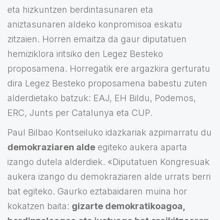
eta hizkuntzen berdintasunaren eta
aniztasunaren aldeko konpromisoa eskatu
zitzaien. Horren emaitza da gaur diputatuen
hemiziklora iritsiko den Legez Besteko
proposamena. Horregatik ere argazkira gerturatu
dira Legez Besteko proposamena babestu zuten
alderdietako batzuk: EAJ, EH Bildu, Podemos,
ERC, Junts per Catalunya eta CUP.
Paul Bilbao Kontseiluko idazkariak azpimarratu du
demokraziaren alde
egiteko aukera aparta
izango dutela alderdiek. «Diputatuen Kongresuak
aukera izango du demokraziaren alde urrats berri
bat egiteko. Gaurko eztabaidaren muina hor
kokatzen baita:
gizarte demokratikoagoa,