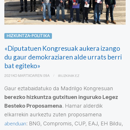
HIZKUNTZA-POLITIKA
«Diputatuen Kongresuak aukera izango
du gaur demokraziaren alde urrats berri
bat egiteko»
2021KO MARTXOAREN 09A
IRUZKINIK EZ
Gaur eztabaidatuko da Madrilgo Kongresuan
berezko hizkuntza gutxituen inguruko Legez
Besteko Proposamena
. Hamar alderdik
elkarrekin aurkeztu zuten proposamena
abenduan
: BNG, Compromis, CUP, EAJ, EH Bildu,