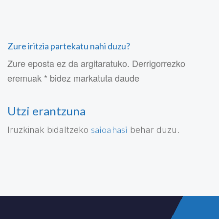
Zure iritzia partekatu nahi duzu?
Zure eposta ez da argitaratuko. Derrigorrezko
eremuak * bidez markatuta daude
Utzi erantzuna
saioa hasi
Iruzkinak bidaltzeko
behar duzu.