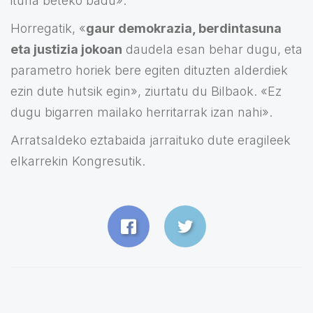
ituna beteko badu».
Horregatik, «
gaur demokrazia, berdintasuna
eta justizia jokoan
daudela esan behar dugu, eta
parametro horiek bere egiten dituzten alderdiek
ezin dute hutsik egin», ziurtatu du Bilbaok. «Ez
dugu bigarren mailako herritarrak izan nahi».
Arratsaldeko eztabaida jarraituko dute eragileek
elkarrekin Kongresutik.