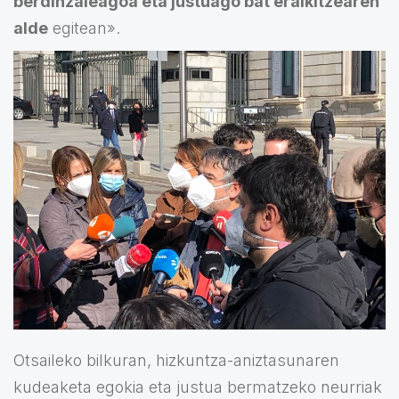
berdinzaleagoa eta justuago bat eraikitzearen
alde
egitean».
Otsaileko bilkuran, hizkuntza-aniztasunaren
kudeaketa egokia eta justua bermatzeko neurriak