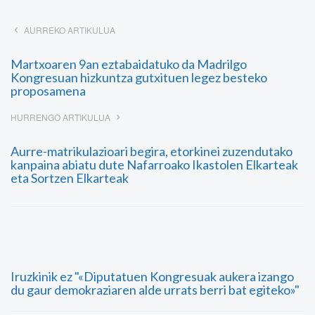
AURREKO ARTIKULUA
Martxoaren 9an eztabaidatuko da Madrilgo
Kongresuan hizkuntza gutxituen legez besteko
proposamena
HURRENGO ARTIKULUA
Aurre-matrikulazioari begira, etorkinei zuzendutako
kanpaina abiatu dute Nafarroako Ikastolen Elkarteak
eta Sortzen Elkarteak
Iruzkinik ez "«Diputatuen Kongresuak aukera izango
du gaur demokraziaren alde urrats berri bat egiteko»"