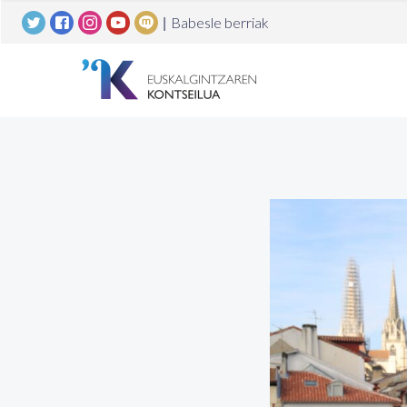
|
Babesle berriak