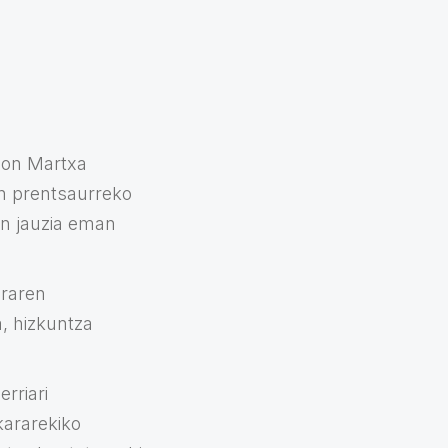
eon Martxa
an prentsaurreko
kan jauzia eman
araren
, hizkuntza
rriari
kararekiko