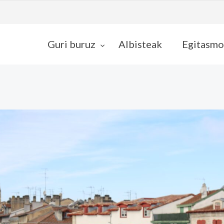
Guri buruz
Albisteak
Egitasmo