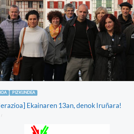
IOA
PIZKUNDEA
erazioa] Ekainaren 13an, denok Iruñara!