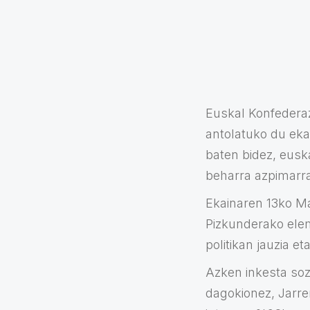
Euskal Konfederaz
antolatuko du eka
baten bidez, euska
beharra azpimarra
Ekainaren 13ko Ma
Pizkunderako elem
politikan jauzia et
Azken inkesta sozi
dagokionez, Jarre