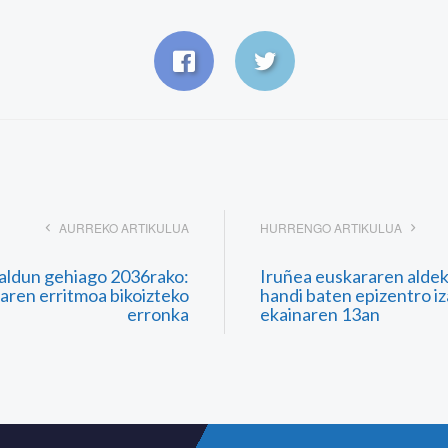
AURREKO ARTIKULUA
HURRENGO ARTIKULUA
aldun gehiago 2036rako:
Iruñea euskararen aldek
aren erritmoa bikoizteko
handi baten epizentro i
erronka
ekainaren 13an