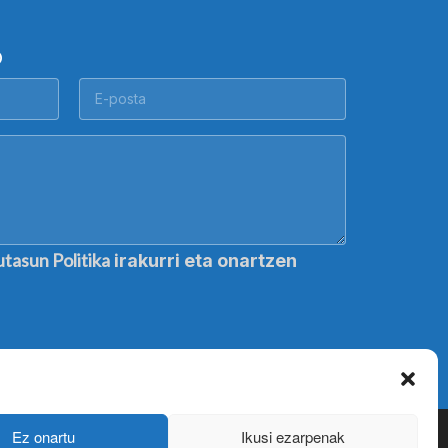
O
utasun Politika
irakurri eta onartzen
Ez onartu
Ikusi ezarpenak