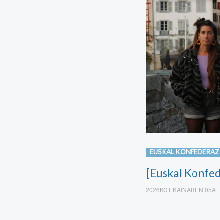
EUSKAL KONFEDERAZ
[Euskal Konfed
2026KO EKAINAREN 05A