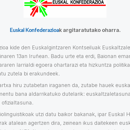
Euskal Konfederazioa
k argitaratutako oharra.
ioa kide den Euskalgintzaren Kontseiluak Euskaltzal
inaren 13an Iruñean. Badu urte eta erdi, Baionan em
raren larrialdi egoera ohartarazi eta hizkuntza politi
tu zutela bi erakundeek.
rtxa hiru zutabetan iraganen da, zutabe hauek eusk
entu bana aldarrikatuko dutelarik: euskaltzaletasuna
a ofizialtasuna.
olinguistikoak utzi datu baikor bakanak, ipar Euskal He
rak atalean agertzen dira, zeinean ikus daitekeen eus