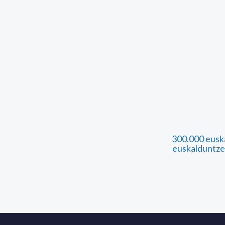
300.000 eusk
euskalduntze