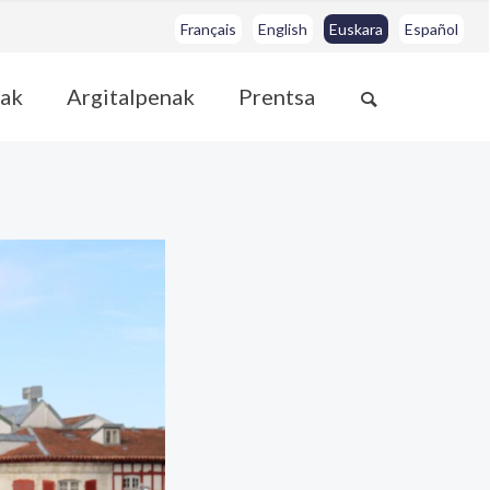
Français
English
Euskara
Español
ak
Argitalpenak
Prentsa