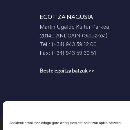
EGOITZA NAGUSIA
Martin Ugalde Kultur Parkea
20140 ANDOAIN (Gipuzkoa)
Tel.: (+34) 943 59 12 00
Fax: (+34) 943 59 30 51
Beste egoitza batzuk >>
Cookieak erabiltzen ditugu gure webgunea eta zerbitzua optimizatzeko.