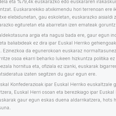
dela eta %79,4k euskarazko edo euskararen irakaskun
ntzat. Euskararekiko atxikimendu hori terrenoan ere i
etxe elebidunetan, gau eskoletan, euskarazko aisialdi 
razko egituretan eta abarretan izen emateak goruntz 
aldekotasuna argia eta nagusi bada ere, gaur egun in
 eta baliabideak ez dira ipar Euskal Herriko gehiengoa
. Ezinezkoa da egunerokoan euskaraz normaltasunez 
ritze osoa ekarri beharko lukeen hizkuntza politika ez 
ezala hornitua eta, ofiziala ez izanki, euskarak bigarr
ntsideratua izaten segitzen du gaur egun ere.
skal Konfederazioak ipar Euskal Herriko euskaltzale g
tzera, Euskal Herri osoan eta berezikiago ipar Euskal
euskarak gaur egun eskas duena aldarrikatzera, hots h
asuna.