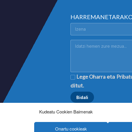
HARREMANETARAK
Lege Oharra
Pribat
eta
ditut.
Kudeatu Cookien Baimenak
Onartu cookieak