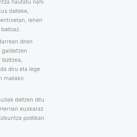
tza hautatu nahi
kus daiteke,
zentroetan, lehen
baitoaz.
darrean diren
k galdetzen
bizitzea,
da diru eta lege
en mailako
uziak deitzen ditu
 Herrian euskaraz
izkuntza politikan