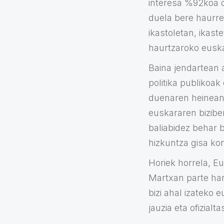
interesa %92koa 
duela bere haurre
ikastoletan, ikast
haurtzaroko euska
Baina jendartean 
politika publikoak
duenaren heinean
euskararen biziber
baliabidez behar b
hizkuntza gisa ko
Horiek horrela, Eu
Martxan parte har
bizi ahal izateko 
jauzia eta ofizialt