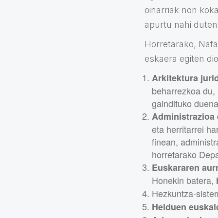
oinarriak non koka
apurtu nahi duten 
Horretarako, Nafa
eskaera egiten di
Arkitektura juri
beharrezkoa du, 
gaindituko duena
Administrazioa
eta herritarrei 
finean, administ
horretarako Depa
Euskararen aur
Honekin batera,
Hezkuntza-sist
Helduen euskal