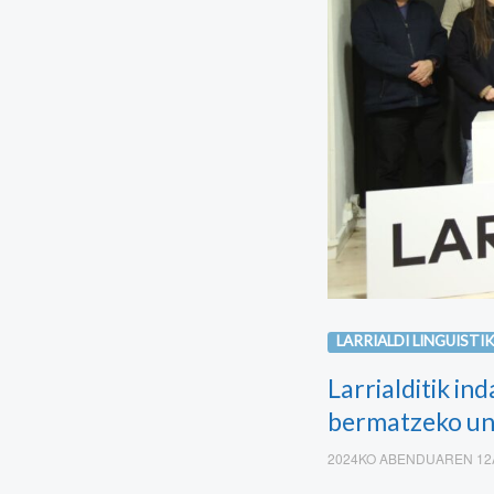
LARRIALDI LINGUISTI
Larrialditik i
bermatzeko un
2024KO ABENDUAREN 1