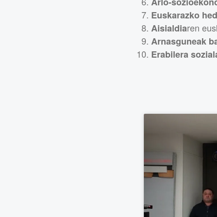
Arlo-sozioekon
Euskarazko he
ren eus
Aisialdia
Arnasguneak b
Erabilera sozial