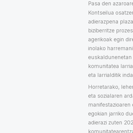
Pasa den azaroar
Kontseilua osatze
adierazpena plaza
biziberritze pro
agerikoak egin dir
inolako harremani
euskaldunenetan e
komunitatea larria
eta larrialditik i
Horretarako, lehen
eta sozialaren ar
manifestazioaren 
egokian jarriko du
adierazi zuten 20
komunitatearentza