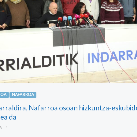
KOA
NAFARROA
ndarraldira, Nafarroa osoan hizkuntza-eskubi
ea da
2A