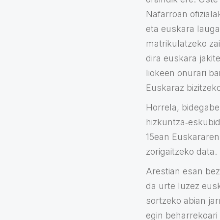
Nafarroan ofiziala
eta euskara lauga
matrikulatzeko zai
dira euskara jakit
liokeen onurari ba
Euskaraz bizitzek
Horrela, bidegabek
hizkuntza‐eskubide
15ean Euskararen 
zorigaitzeko data.
Arestian esan beza
da urte luzez eus
sortzeko abian jar
egin beharrekoari 