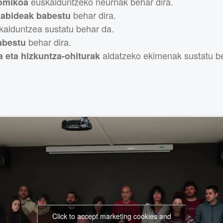
euskalduntzeko neurriak behar dira.
omikoa
behar dira.
dabideak babestu
kalduntzea sustatu behar da.
behar dira.
abestu
aldatzeko ekimenak sustatu be
a eta hizkuntza-ohiturak
Click to accept marketing cookies and