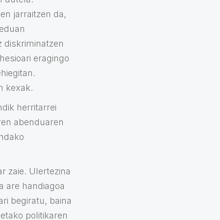
en jarraitzen da,
reduan
z diskriminatzen
ohesioari eragingo
hiegitan.
n kexak.
ik herritarrei
orren abenduaren
ondako
r zaie. Ulertezina
ia are handiagoa
ari begiratu, baina
etako politikaren