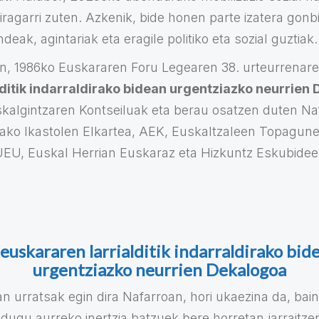
iragarri zuten. Azkenik, bide honen parte izatera gonb
deak, agintariak eta eragile politiko eta sozial guztiak.
n, 1986ko Euskararen Foru Legearen 38. urteurrenaren
lditik indarraldirako bidean urgentziazko neurrien
kalgintzaren Kontseiluak eta berau osatzen duten Na
oako Ikastolen Elkartea, AEK, Euskaltzaleen Topagune
EU, Euskal Herrian Euskaraz eta Hizkuntz Eskubidee
euskararen larrialditik indarraldirako bide
urgentziazko neurrien Dekalogoa
n urratsak egin dira Nafarroan, hori ukaezina da, bain
 dugu aurreko inertzia batzuek bere horretan jarraitze