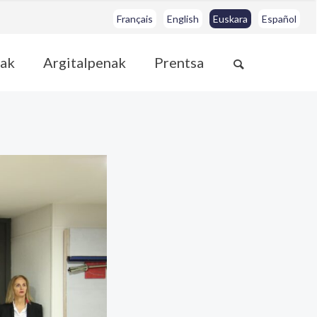
Français
English
Euskara
Español
ak
Argitalpenak
Prentsa