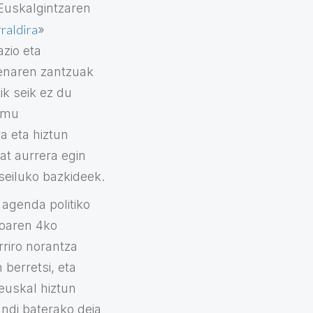
Euskalgintzaren
rraldira
»
zio eta
enaren zantzuak
ik seik ez du
remu
a eta hiztun
bat aurrera egin
tseiluko bazkideek.
 agenda politiko
roaren 4ko
riro norantza
 berretsi, eta
euskal hiztun
ndi baterako deia