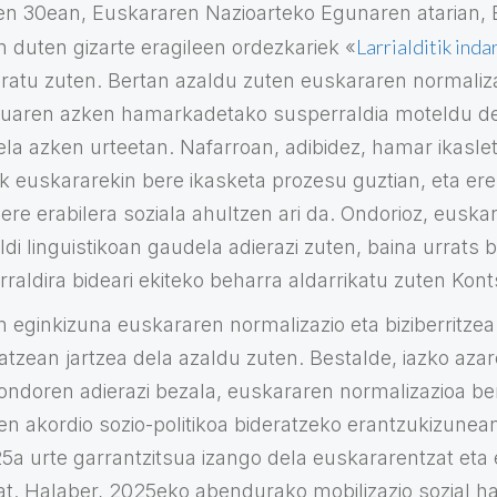
en 30ean, Euskararen Nazioarteko Egunaren atarian, 
Larrialditik inda
n duten gizarte eragileen ordezkariek «
ratu zuten. Bertan azaldu zuten euskararen normaliza
zesuaren azken hamarkadetako susperraldia moteldu d
ela azken urteetan. Nafarroan, adibidez, hamar ikaslet
k euskararekin bere ikasketa prozesu guztian, eta e
re erabilera soziala ahultzen ari da. Ondorioz, euskar
ldi linguistikoan gaudela adierazi zuten, baina urrats 
ndarraldira bideari ekiteko beharra aldarrikatu zuten Kon
 eginkizuna euskararen normalizazio eta biziberritzea
datzean jartzea dela azaldu zuten. Bestalde, iazko aza
ondoren adierazi bezala, euskararen normalizazioa ber
en akordio sozio-politikoa bideratzeko erantzukizunean
25a urte garrantzitsua izango dela euskararentzat eta 
t. Halaber, 2025eko abendurako mobilizazio sozial ha