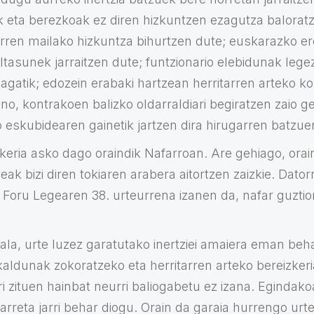
k eta berezkoak ez diren hizkuntzen ezagutza baloratz
rren mailako hizkuntza bihurtzen dute; euskarazko e
ltasunek jarraitzen dute; funtzionario elebidunak lege
eagatik; edozein erabaki hartzean herritarren arteko k
ino, kontrakoen balizko oldarraldiari begiratzen zaio ge
o eskubidearen gainetik jartzen dira hirugarren batzue
eria asko dago oraindik Nafarroan. Are gehiago, oraind
ak bizi diren tokiaren arabera aitortzen zaizkie. Dat
Foru Legearen 38. urteurrena izanen da, nafar guzti
la, urte luzez garatutako inertziei amaiera eman beha
kaldunak zokoratzeko eta herritarren arteko bereizker
ri zituen hainbat neurri baliogabetu ez izana. Egindako
arreta jarri behar diogu. Orain da garaia hurrengo urte