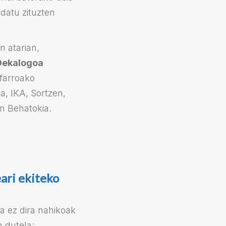
idatu zituzten
 atarian,
 Dekalogoa
farroako
a, IKA, Sortzen,
n Behatokia.
ari ekiteko
a ez dira nahikoak
n dutela: