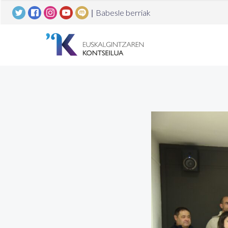
|
Babesle berriak