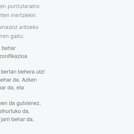
ein puntutaraino
ten inertziekin.
nazioz aritzeko
nen gaitu:
t behar
zonifikazioa
bertan behera utzi
 behar da. Azken
ar da, eta
nen da gutxienez.
ihurtuko da.
jarri behar da.