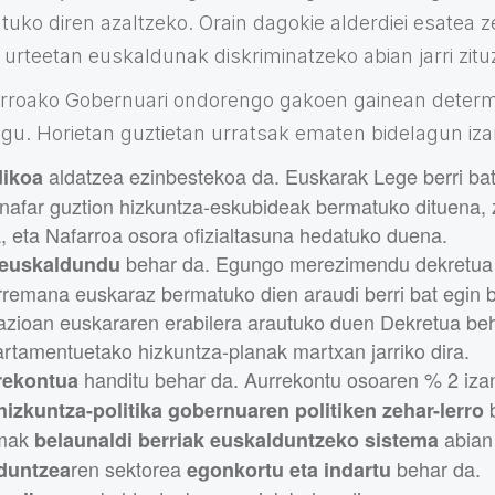
tuko diren azaltzeko. Orain dagokie alderdiei esatea z
urteetan euskaldunak diskriminatzeko abian jarri zituz
rroako Gobernuari ondorengo gakoen gainean determi
ogu. Horietan guztietan urratsak ematen bidelagun iza
aldatzea ezinbestekoa da. Euskarak Lege berri ba
dikoa
nafar guztion hizkuntza-eskubideak bermatuko dituena, 
, eta Nafarroa osora ofizialtasuna hedatuko duena.
behar da. Egungo merezimendu dekretua 
 euskaldundu
harremana euskaraz bermatuko dien araudi berri bat egin
razioan euskararen erabilera arautuko duen Dekretua beh
rtamentuetako hizkuntza-planak martxan jarriko dira.
handitu behar da. Aurrekontu osoaren % 2 iza
rekontua
b
hizkuntza-politika gobernuaren politiken zehar-lerro
emak
abian 
belaunaldi berriak euskalduntzeko sistema
ren sektorea
behar da.
duntzea
egonkortu eta indartu