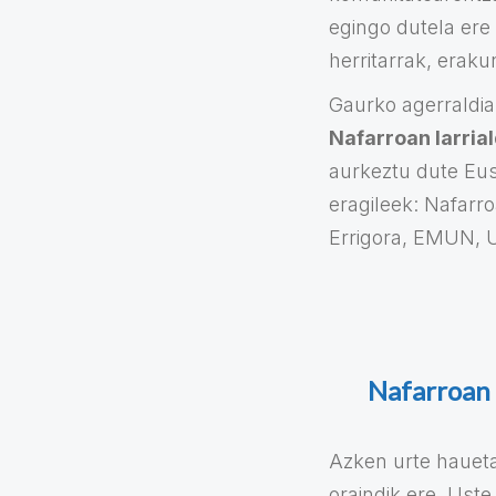
egingo dutela ere 
herritarrak, erakun
Gaurko agerraldia
Nafarroan larria
aurkeztu dute Eus
eragileek: Nafarr
Errigora, EMUN, U
Nafarroan 
Azken urte haueta
oraindik ere. Uste