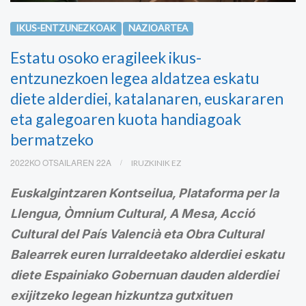
IKUS-ENTZUNEZKOAK
NAZIOARTEA
Estatu osoko eragileek ikus-
entzunezkoen legea aldatzea eskatu
diete alderdiei, katalanaren, euskararen
eta galegoaren kuota handiagoak
bermatzeko
2022KO OTSAILAREN 22A
IRUZKINIK EZ
Euskalgintzaren Kontseilua, Plataforma per la
Llengua, Òmnium Cultural, A Mesa, Acció
Cultural del País Valencià eta Obra Cultural
Balearrek euren lurraldeetako alderdiei eskatu
diete Espainiako Gobernuan dauden alderdiei
exijitzeko legean hizkuntza gutxituen