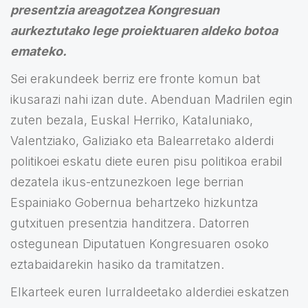
presentzia areagotzea Kongresuan
aurkeztutako lege proiektuaren aldeko botoa
emateko.
Sei erakundeek berriz ere fronte komun bat
ikusarazi nahi izan dute. Abenduan Madrilen egin
zuten bezala, Euskal Herriko, Kataluniako,
Valentziako, Galiziako eta Balearretako alderdi
politikoei eskatu diete euren pisu politikoa erabil
dezatela ikus-entzunezkoen lege berrian
Espainiako Gobernua behartzeko hizkuntza
gutxituen presentzia handitzera. Datorren
ostegunean Diputatuen Kongresuaren osoko
eztabaidarekin hasiko da tramitatzen.
Elkarteek euren lurraldeetako alderdiei eskatzen