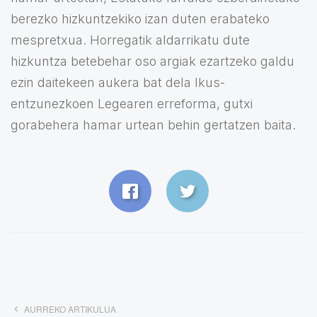
berezko hizkuntzekiko izan duten erabateko
mespretxua. Horregatik aldarrikatu dute
hizkuntza betebehar oso argiak ezartzeko galdu
ezin daitekeen aukera bat dela Ikus-
entzunezkoen Legearen erreforma, gutxi
gorabehera hamar urtean behin gertatzen baita.
AURREKO ARTIKULUA