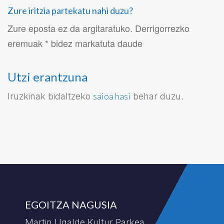
Zure iritzia partekatu nahi duzu?
Zure eposta ez da argitaratuko. Derrigorrezko
eremuak * bidez markatuta daude
Utzi erantzuna
saioa hasi
Iruzkinak bidaltzeko
behar duzu.
EGOITZA NAGUSIA
Martin Ugalde Kultur Parkea