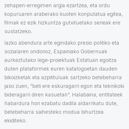
zehapen-erregimen argia ezartzea, eta ordu
kopuruaren araberako kuoten konputatua egitea,
filmak ez ezik hizkuntza gutxituetako serieak ere
sustatzeko.
Iazko abendura arte egindako presio politiko eta
sozialaren ondorioz, Espainiako Gobernuak
aurkeztutako lege-proiektuak Estatuan egoitza
duten plataformek euren katalogoetan dauden
bikoizketak eta azpitituluak sartzeko betebeharra
jaso zuen, “beti ere eskuragarri egon eta teknikoki
bideragarri diren kasuetan”. Halabaina, entitateek
ñabardura hori ezabatu dadila aldarrikatu dute,
betebeharra saihesteko modua bihurtzea
ekiditeko.