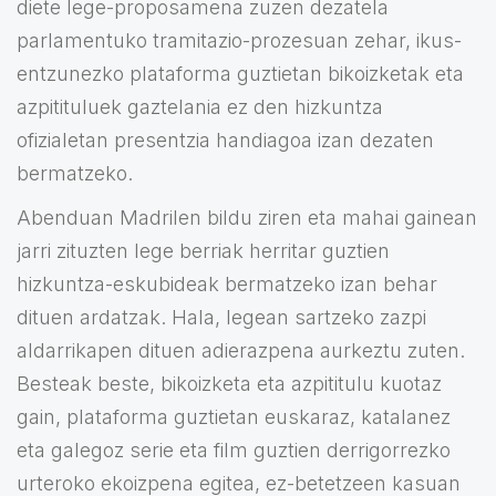
diete lege-proposamena zuzen dezatela
parlamentuko tramitazio-prozesuan zehar, ikus-
entzunezko plataforma guztietan bikoizketak eta
azpitituluek gaztelania ez den hizkuntza
ofizialetan presentzia handiagoa izan dezaten
bermatzeko.
Abenduan Madrilen bildu ziren eta mahai gainean
jarri zituzten lege berriak herritar guztien
hizkuntza-eskubideak bermatzeko izan behar
dituen ardatzak. Hala, legean sartzeko zazpi
aldarrikapen dituen adierazpena aurkeztu zuten.
Besteak beste, bikoizketa eta azpititulu kuotaz
gain, plataforma guztietan euskaraz, katalanez
eta galegoz serie eta film guztien derrigorrezko
urteroko ekoizpena egitea, ez-betetzeen kasuan