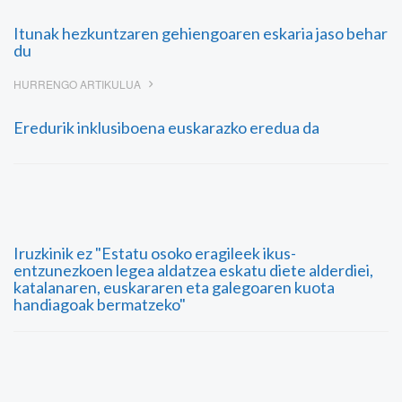
Itunak hezkuntzaren gehiengoaren eskaria jaso behar
du
HURRENGO ARTIKULUA
Eredurik inklusiboena euskarazko eredua da
Iruzkinik ez "Estatu osoko eragileek ikus-
entzunezkoen legea aldatzea eskatu diete alderdiei,
katalanaren, euskararen eta galegoaren kuota
handiagoak bermatzeko"