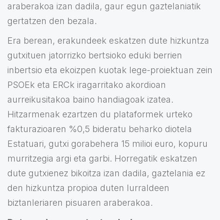
araberakoa izan dadila, gaur egun gaztelaniatik
gertatzen den bezala.
Era berean, erakundeek eskatzen dute hizkuntza
gutxituen jatorrizko bertsioko eduki berrien
inbertsio eta ekoizpen kuotak lege-proiektuan zein
PSOEk eta ERCk iragarritako akordioan
aurreikusitakoa baino handiagoak izatea.
Hitzarmenak ezartzen du plataformek urteko
fakturazioaren %0,5 bideratu beharko diotela
Estatuari, gutxi gorabehera 15 milioi euro, kopuru
murritzegia argi eta garbi. Horregatik eskatzen
dute gutxienez bikoitza izan dadila, gaztelania ez
den hizkuntza propioa duten lurraldeen
biztanleriaren pisuaren araberakoa.