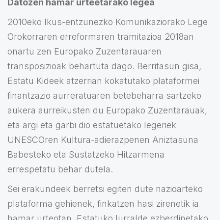
Datozen hamar urteetarako legea
2010eko Ikus-entzunezko Komunikaziorako Lege
Orokorraren erreformaren tramitazioa 2018an
onartu zen Europako Zuzentarauaren
transposizioak behartuta dago. Berritasun gisa,
Estatu Kideek atzerrian kokatutako plataformei
finantzazio aurreratuaren betebeharra sartzeko
aukera aurreikusten du Europako Zuzentarauak,
eta argi eta garbi dio estatuetako legeriek
UNESCOren Kultura-adierazpenen Aniztasuna
Babesteko eta Sustatzeko Hitzarmena
errespetatu behar dutela.
Sei erakundeek berretsi egiten dute nazioarteko
plataforma gehienek, finkatzen hasi zirenetik ia
hamar urteotan, Estatuko lurralde ezberdinetako