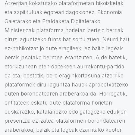
Atzerrian kokatutako plataformetan bikoizketak
eta azpitituluak egoteari dagokionez, Ekonomia
Gaietarako eta Eraldaketa Digitalerako
Ministerioak plataforma horietan bertsio berriak
diruz laguntzeko funts bat sortu zuen. Neurri hau
ez-nahikotzat jo dute eragileek, ez baitio legeak
berak jasotako bermeei erantzuten. Alde batetik,
etorkizunean eten daitekeen aurrekontu-partida
da eta, bestetik, bere eraginkortasuna atzerriko
plataformek diru-laguntza hauek aprobetxatzeko
duten borondatearen araberakoa da. Horregatik,
entitateek eskatu dute plataforma horietan
euskarazko, katalanezko edo galegozko edukien
presentzia ez izatea plataformen borondatearen
araberakoa, baizik eta legeak ezarritako kuoten