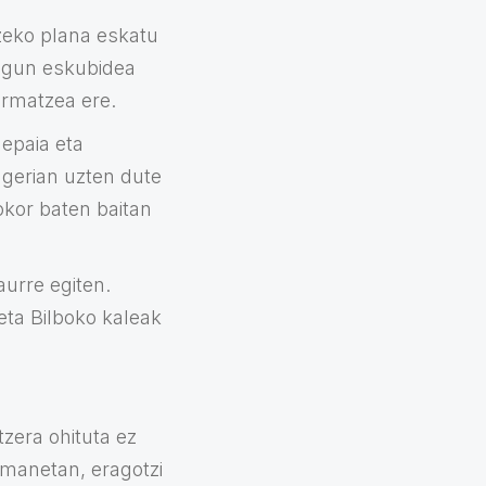
tzeko plana eskatu
dugun eskubidea
ermatzea ere.
 epaia eta
agerian uzten dute
okor baten baitan
aurre egiten.
eta Bilboko kaleak
zera ohituta ez
remanetan, eragotzi