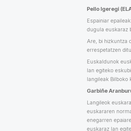
Pello Igeregi (EL
Espainiar epaileak
dugula euskaraz bi
Are, bi hizkuntza
errespetatzen ditu
Euskaldunok euska
lan egiteko eskub
langileak Bilboko 
Garbiñe Aranbur
Langileok euskara
euskararen normali
enegarren epaiare
euskaraz lan egit