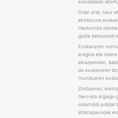
eskubideak aitortu
Orain arte, haur 
etorkizuna euskald
Hezkuntza ezinbest
gazte belaunaldi
Euskararen normal
eragina eta izaera
ekoizpenean, baita
da euskararen biz
munduaren euskal
Zoritxarrez, kontr
Gero eta argiago 
oldarraldi judizia
atzerapausoak erag