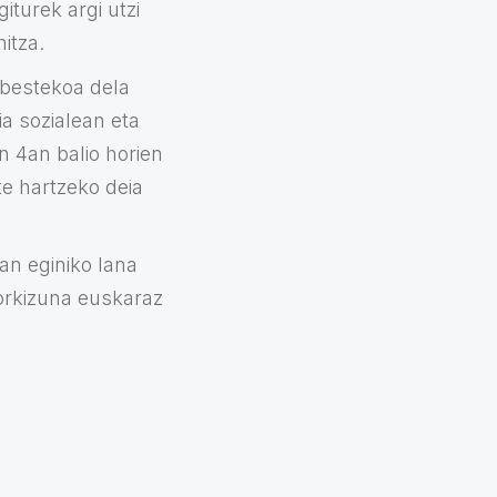
iturek argi utzi
itza.
inbestekoa dela
ia sozialean eta
en 4an balio horien
e hartzeko deia
an eginiko lana
torkizuna euskaraz