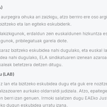
A)
 aurpegira oihuka ari zaizkigu, atzo berriro ere oso arg
zitzeko eta lan egiteko eskubiderik.
 dakizkigunok, erdaldun zein euskaldunen hizkuntza 
gunok, pribilegiatuak garela diote.
raz bizitzeko eskubidea nahi dugulako, eta euskal l
idea nahi dugulako, ELA sindikatuaren izenean azaro
kaleak betetzera deitzen ditugu.
u (LAB)
z lan eta bizitzeko eskubidea dugu eta guk ere nozit
zazioaren aurkako oldarraldi judiziala. Atzo, epaitegiet
n berri izan genuen. Irmoki salatzen dugu EAEko Just
eko dugun eskubidea urratu izana.