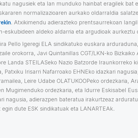
ikatu nagusiek eta lan munduko hainbat eragilek bat 
kararen normalizazioaren aurkako oldarraldia salatz
rekin
. Atxikimendu adierazteko prentsaurrekoan langi
n-eskubideen aldeko aldarria eta argudioak aurkeztu d
dira Pello Igeregi ELA sindikatuko euskara arduradun
aile orokorra, Javi Quintanillas CGT/LKN-ko Bizkaiko
re Landa STEILASeko Nazio Batzorde Iraunkorreko kid
, Patxiku Irisarri Nafarroako EHNEko idazkari nagusia
mailea, Leire Udabe OLATUKOOPeko ordezkaria, Ara
n Mugimenduko ordezkaria, eta Idurre Eskisabel Eus
ari nagusia, adierazpen bateratua irakurtzeaz ardurat
at egin dute ESK sindikatuak eta LANARTEAk.