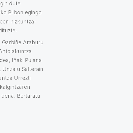
egin dute
eko Bilbon egingo
leen hizkuntza-
ituzte.
a, Garbiñe Araburu
 Antolakuntza
ea, Iñaki Pujana
, Unzalu Salterain
ntza Urrezti
kalgintzaren
u dena. Bertaratu