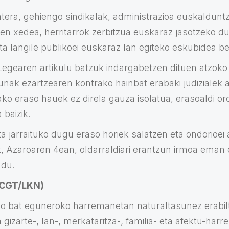
atera, gehiengo sindikalak, administrazioa euskaldun
en xedea, herritarrok zerbitzua euskaraz jasotzeko 
ta langile publikoei euskaraz lan egiteko eskubidea b
 Legearen artikulu batzuk indargabetzen dituen atzoko
unak ezartzearen kontrako hainbat erabaki judizialek 
ko eraso hauek ez direla gauza isolatua, erasoaldi or
 baizik.
ta jarraituko dugu eraso horiek salatzen eta ondorioei 
, Azaroaren 4ean, oldarraldiari erantzun irmoa eman 
 du.
 (CGT/LKN)
o bat eguneroko harremanetan naturaltasunez erabilt
 gizarte-, lan-, merkataritza-, familia- eta afektu-har