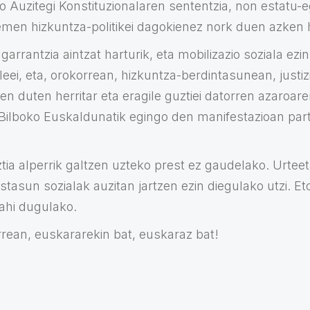
 Auzitegi Konstituzionalaren sententzia, non estatu-eg
emen hizkuntza-politikei dagokienez nork duen azken h
garrantzia aintzat harturik, eta mobilizazio soziala ez
leei, eta, orokorrean, hizkuntza-berdintasunean, justiz
ten duten herritar eta eragile guztiei datorren azaroar
ilboko Euskaldunatik egingo den manifestazioan part
tia alperrik galtzen uzteko prest ez gaudelako. Urteet
tasun sozialak auzitan jartzen ezin diegulako utzi. E
nahi dugulako.
rrean, euskararekin bat, euskaraz bat!