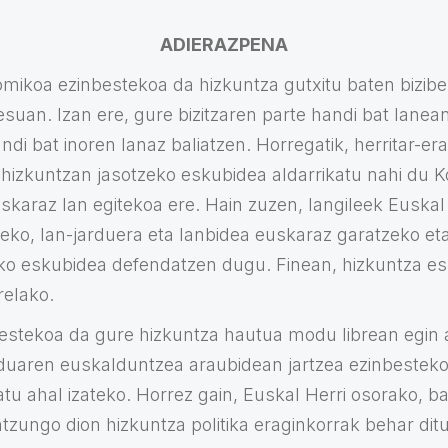
ADIERAZPENA
ikoa ezinbestekoa da hizkuntza gutxitu baten biziber
esuan. Izan ere, gure bizitzaren parte handi bat lan
ndi bat inoren lanaz baliatzen. Horregatik, herritar-er
 hizkuntzan jasotzeko eskubidea aldarrikatu nahi du Ko
skaraz lan egitekoa ere. Hain zuzen, langileek Euskal
eko, lan-jarduera eta lanbidea euskaraz garatzeko e
ko eskubidea defendatzen dugu. Finean, hizkuntza es
relako.
nbestekoa da gure hizkuntza hautua modu librean egin 
uaren euskalduntzea araubidean jartzea ezinbesteko
u ahal izateko. Horrez gain, Euskal Herri osorako, bai
tzungo dion hizkuntza politika eraginkorrak behar dit