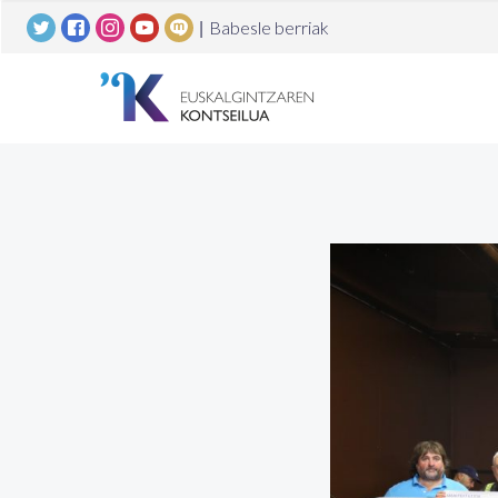
|
Babesle berriak