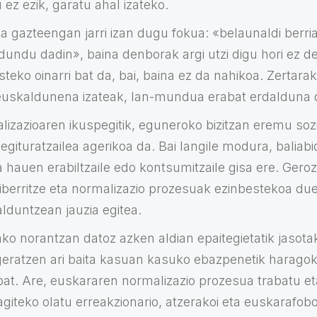
 ez ezik, garatu ahal izateko.
eta gazteengan jarri izan dugu fokua: «belaunaldi berr
undu dadin», baina denborak argi utzi digu hori ez de
eko oinarri bat da, bai, baina ez da nahikoa. Zertarak
 euskaldunena izateak, lan-mundua erabat erdalduna
izazioaren ikuspegitik, eguneroko bizitzan eremu s
 egituratzailea agerikoa da. Bai langile modura, baliab
 hauen erabiltzaile edo kontsumitzaile gisa ere. Gero
iberritze eta normalizazio prozesuak ezinbestekoa due
duntzean jauzia egitea.
ako norantzan datoz azken aldian epaitegietatik jasota
geratzen ari baita kasuan kasuko ebazpenetik haragoko
l bat. Are, euskararen normalizazio prozesua trabatu 
iteko olatu erreakzionario, atzerakoi eta euskarafoboa