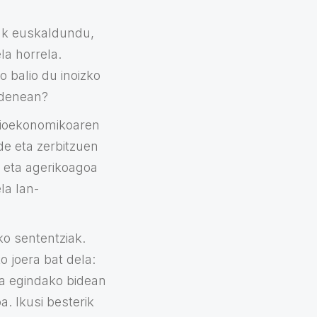
iak euskaldundu,
la horrela.
o balio du inoizko
 denean?
ozioekonomikoaren
ide eta zerbitzuen
z eta agerikoagoa
la lan-
ko sententziak.
 joera bat dela:
eta egindako bidean
. Ikusi besterik