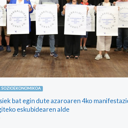
R SOZIOEKONOMIKOA
siek bat egin dute azaroaren 4ko manifestazi
giteko eskubidearen alde