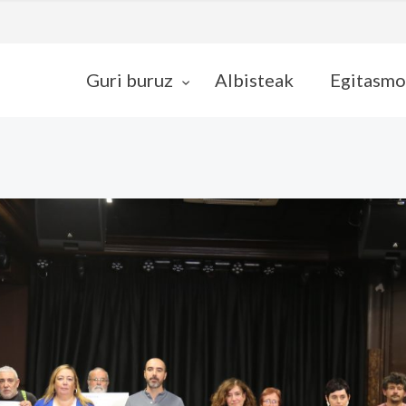
Guri buruz
Albisteak
Egitasmo