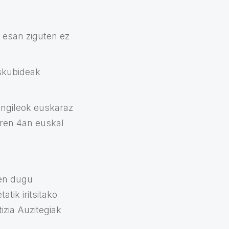
i esan ziguten ez
eskubideak
angileok euskaraz
aren 4an euskal
zen dugu
atik iritsitako
izia Auzitegiak