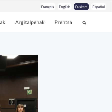
Français
English
Euskara
Español
ak
Argitalpenak
Prentsa