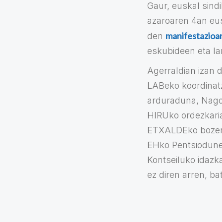
Gaur, euskal sind
azaroaren 4an eus
manifestazioa
den
eskubideen eta la
Agerraldian izan 
LABeko koordinatz
arduraduna, Nago
HIRUko ordezkaria
ETXALDEko bozera
EHko Pentsiodune
Kontseiluko idazk
ez diren arren, b