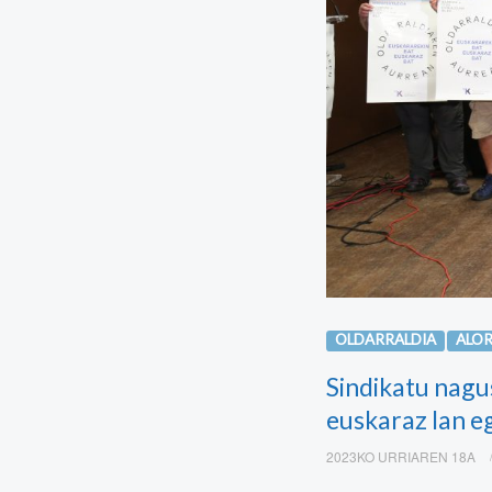
OLDARRALDIA
ALO
Sindikatu nagu
euskaraz lan e
2023KO URRIAREN 18A