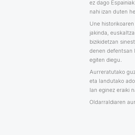
ez dago Espainiako
nahi izan duten h
Une historikoaren 
jakinda, euskaltza
bizikidetzan sines
denen defentsan B
egiten diegu.
Aurreratutako guz
eta landutako ados
lan eginez eraiki 
Oldarraldiaren au