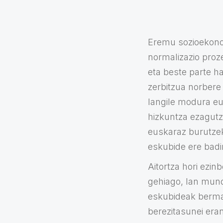
Eremu sozioekonom
normalizazio proz
eta beste parte ha
zerbitzua norbere
langile modura eu
hizkuntza ezagutz
euskaraz burutze
eskubide ere badi
Aitortza hori ezi
gehiago, lan mund
eskubideak bermat
berezitasunei eran