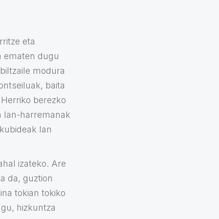
ritze eta
ean ematen dugu
abiltzaile modura
ntseiluak, baita
 Herriko berezko
ta lan-harremanak
kubideak lan
ahal izateko. Are
a da, guztion
na tokian tokiko
ugu, hizkuntza