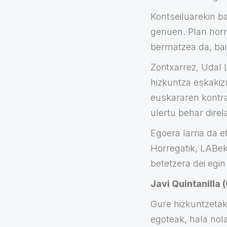
Kontseiluarekin b
genuen. Plan horr
bermatzea da, bai
Zoritxarrez, Udal
hizkuntza eskakiz
euskararen kontra
ulertu behar direla
Egoera larria da e
Horregatik, LABek
betetzera dei egin
Javi Quintanilla
Gure hizkuntzetak
egoteak, hala nola