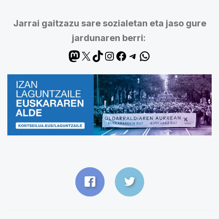
Jarrai gaitzazu sare sozialetan eta jaso gure
jardunaren berri: