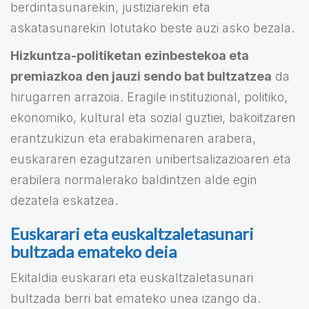
berdintasunarekin, justiziarekin eta
askatasunarekin lotutako beste auzi asko bezala.
Hizkuntza-politiketan ezinbestekoa eta
premiazkoa den jauzi sendo bat bultzatzea
da
hirugarren arrazoia. Eragile instituzional, politiko,
ekonomiko, kultural eta sozial guztiei, bakoitzaren
erantzukizun eta erabakimenaren arabera,
euskararen ezagutzaren unibertsalizazioaren eta
erabilera normalerako baldintzen alde egin
dezatela eskatzea.
Euskarari eta euskaltzaletasunari
bultzada emateko deia
Ekitaldia euskarari eta euskaltzaletasunari
bultzada berri bat emateko unea izango da.