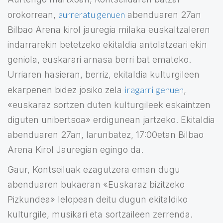
aurreratu genuen
orokorrean,
abenduaren 27an
Bilbao Arena kirol jauregia milaka euskaltzaleren
indarrarekin betetzeko ekitaldia antolatzeari ekin
geniola, euskarari arnasa berri bat emateko.
Urriaren hasieran, berriz, ekitaldia kulturgileen
iragarri genuen
ekarpenen bidez josiko zela
,
«euskaraz sortzen duten kulturgileek eskaintzen
diguten unibertsoa» erdigunean jartzeko. Ekitaldia
abenduaren 27an, larunbatez, 17:00etan Bilbao
Arena Kirol Jauregian egingo da.
Gaur, Kontseiluak ezagutzera eman dugu
abenduaren bukaeran «Euskaraz bizitzeko
Pizkundea» lelopean deitu dugun ekitaldiko
kulturgile, musikari eta sortzaileen zerrenda.