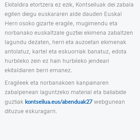
Ekitaldira etortzera ez ezik, Kontseiluak dei zabala
egiten diegu euskararen alde dauden Euskal
Herri osoko gizarte eragile, mugimendu eta
norbanako euskaltzale guztiei ekimena zabaltzen
lagundu dezaten, herri eta auzoetan ekimenak
antolatuz, kartel eta eskuorriak banatuz, edota
hurbileko zein ez hain hurbileko jendeari
ekitaldiaren berri emanez.
Eragileek eta norbanakoen kanpainaren
zabalpenean laguntzeko material eta baliabide
kontseilua.eus/abenduak27
guztiak
webgunean
dituzue eskuragarri.