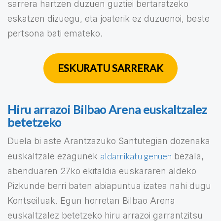
sarrera hartzen duzuen guztiei bertaratzeko
eskatzen dizuegu, eta joaterik ez duzuenoi, beste
pertsona bati emateko.
ESKURATU SARRERAK
Hiru arrazoi Bilbao Arena euskaltzalez
betetzeko
Duela bi aste Arantzazuko Santutegian dozenaka
aldarrikatu genuen
euskaltzale ezagunek
bezala,
abenduaren 27ko ekitaldia euskararen aldeko
Pizkunde berri baten abiapuntua izatea nahi dugu
Kontseiluak. Egun horretan Bilbao Arena
euskaltzalez betetzeko hiru arrazoi garrantzitsu