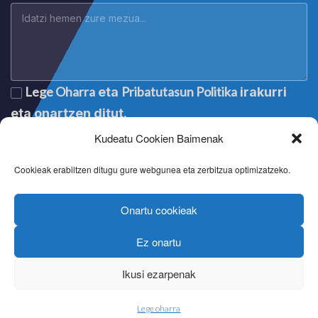
Lege Oharra
Pribatutasun Politika
eta
irakurri
eta onartzen ditut.
Kudeatu Cookien Baimenak
Cookieak erabiltzen ditugu gure webgunea eta zerbitzua optimizatzeko.
Onartu cookieak
Ez onartu
Lege oharra
|
Aviso legal
|
Mention légale
|
Legal notice
Pribatutasun politika
|
Política de privacidad
|
Politique de
Ikusi ezarpenak
confidentialité
|
Privacy policy
Cookien politika
|
Política de cookies
|
Politique de cookies
|
Cookie policy
Lege oharra