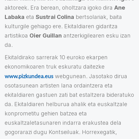
aktoreek. Era berean, oholtzara igoko dira
Ane
Labaka
eta
Sustrai Colina
bertsolariak, baita
kulturgile gehiago ere. Ekitaldiaren gidaritza
artistikoa
Oier Guillan
antzerkigilearen esku izan
da.
Ekitaldirako sarrerak 10 euroko ekarpen
ekonomikoaren truk eskuratu daitezke
www.pizkundea.eus
webgunean. Jasotako dirua
osotasunean artisten lana ordaintzera eta
ekitaldiaren gastuen zati bat estaltzera bideratuko
da. Ekitaldiaren helburua ahalik eta euskaltzale
konprometitu gehien batzea eta
euskaltzaletasunaren indarra erakustea dela
gogorarazi dugu Kontseiluak. Horrexegatik,