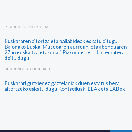
AURREKO ARTIKULUA
Euskararen aitortza eta baliabideak eskatu ditugu
Baionako Euskal Museoaren aurrean, eta abenduaren
27an euskaltzaletasunari Pizkunde berri bat ematera
deitu dugu
HURRENGO ARTIKULUA
Euskarari gutxienez gaztelaniak duen estatus bera
aitortzeko eskatu dugu Kontseiluak, ELAk eta LABek