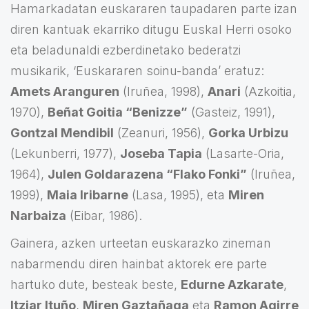
Hamarkadatan euskararen taupadaren parte izan
diren kantuak ekarriko ditugu Euskal Herri osoko
eta beladunaldi ezberdinetako bederatzi
musikarik, ‘Euskararen soinu-banda’ eratuz:
Amets Aranguren
(Iruñea, 1998),
Anari
(Azkoitia,
1970),
Beñat Goitia “Benizze”
(Gasteiz, 1991),
Gontzal Mendibil
(Zeanuri, 1956),
Gorka Urbizu
(Lekunberri, 1977),
Joseba Tapia
(Lasarte-Oria,
1964),
Julen Goldarazena “Flako Fonki”
(Iruñea,
1999),
Maia Iribarne
(Lasa, 1995), eta
Miren
Narbaiza
(Eibar, 1986).
Gainera, azken urteetan euskarazko zineman
nabarmendu diren hainbat aktorek ere parte
hartuko dute, besteak beste,
Edurne Azkarate
,
Itziar Ituño
,
Miren Gaztañaga
eta
Ramon Agirre