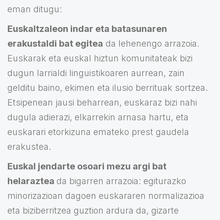
eman ditugu:
Euskaltzaleon indar eta batasunaren
erakustaldi bat egitea
da lehenengo arrazoia.
Euskarak eta euskal hiztun komunitateak bizi
dugun larrialdi linguistikoaren aurrean, zain
gelditu baino, ekimen eta ilusio berrituak sortzea.
Etsipenean jausi beharrean, euskaraz bizi nahi
dugula adierazi, elkarrekin arnasa hartu, eta
euskarari etorkizuna emateko prest gaudela
erakustea.
Euskal jendarte osoari mezu argi bat
helaraztea
da bigarren arrazoia: egiturazko
minorizazioan dagoen euskararen normalizazioa
eta biziberritzea guztion ardura da, gizarte