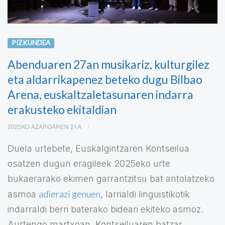
PIZKUNDEA
Abenduaren 27an musikariz, kulturgilez
eta aldarrikapenez beteko dugu Bilbao
Arena, euskaltzaletasunaren indarra
erakusteko ekitaldian
2025KO AZAROAREN 21A
Duela urtebete, Euskalgintzaren Kontseilua
osatzen dugun eragileek 2025eko urte
bukaerarako ekimen garrantzitsu bat antolatzeko
adierazi genuen
asmoa
, larrialdi linguistikotik
indarraldi berri baterako bideari ekiteko asmoz.
Aurtengo martxoan, Kontseiluaren batzar