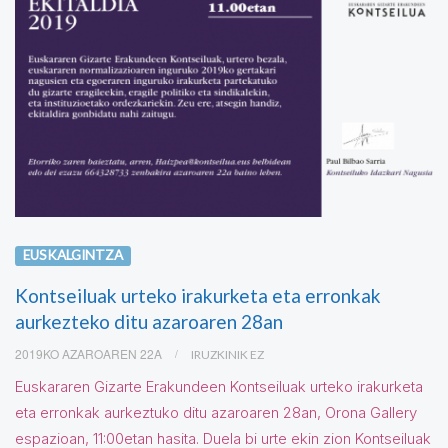
EUSKALGINTZA
Kontseiluak urteko irakurketa eta erronkak
aurkezteko ditu azaroaren 28an
2019KO AZAROAREN 22A
IRUZKINIK EZ
Euskararen Gizarte Erakundeen Kontseiluak urteko irakurketa
eta erronkak aurkeztuko ditu azaroaren 28an, Orona Gallery
espazioan, 11:00etan hasita. Duela bi urte ekin zion Kontseiluak