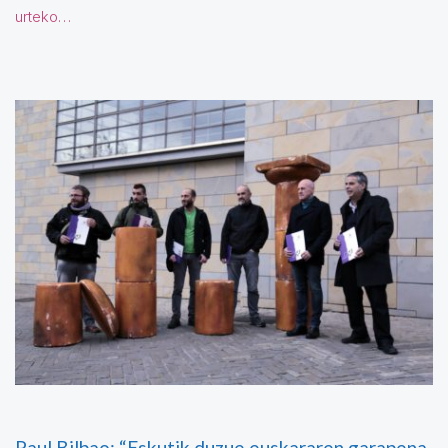
urteko…
Paul Bilbao: “Eskutik duzue euskararen garapena