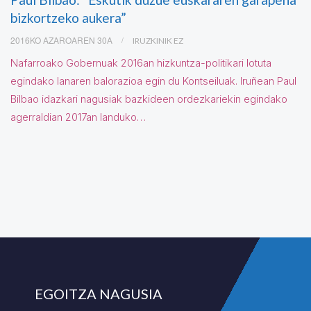
bizkortzeko aukera”
2016KO AZAROAREN 30A
IRUZKINIK EZ
Nafarroako Gobernuak 2016an hizkuntza-politikari lotuta
egindako lanaren balorazioa egin du Kontseiluak. Iruñean Paul
Bilbao idazkari nagusiak bazkideen ordezkariekin egindako
agerraldian 2017an landuko…
EGOITZA NAGUSIA