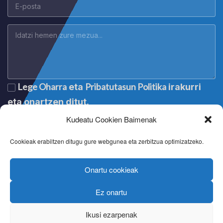
Lege Oharra
Pribatutasun Politika
eta
irakurri
eta onartzen ditut.
Kudeatu Cookien Baimenak
Cookieak erabiltzen ditugu gure webgunea eta zerbitzua optimizatzeko.
Onartu cookieak
Ez onartu
Lege oharra
|
Aviso legal
|
Mention légale
|
Legal notice
Pribatutasun politika
|
Política de privacidad
|
Politique de
Ikusi ezarpenak
confidentialité
|
Privacy policy
Cookien politika
|
Política de cookies
|
Politique de cookies
|