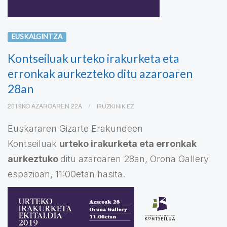
EUSKALGINTZA
Kontseiluak urteko irakurketa eta
erronkak aurkezteko ditu azaroaren
28an
2019KO AZAROAREN 22A
IRUZKINIK EZ
Euskararen Gizarte Erakundeen
Kontseiluak
urteko irakurketa eta erronkak
aurkeztuko
ditu azaroaren 28an, Orona Gallery
espazioan, 11:00etan hasita.