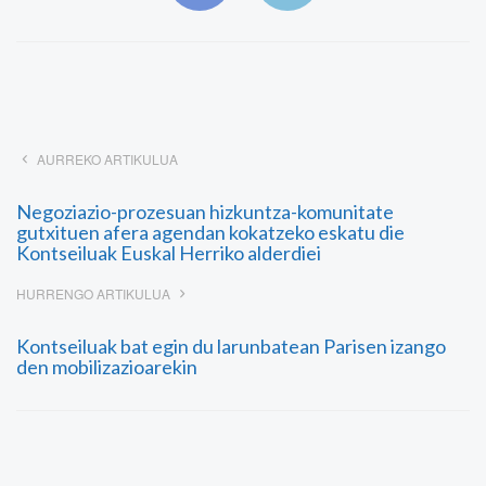
AURREKO ARTIKULUA
Negoziazio-prozesuan hizkuntza-komunitate
gutxituen afera agendan kokatzeko eskatu die
Kontseiluak Euskal Herriko alderdiei
HURRENGO ARTIKULUA
Kontseiluak bat egin du larunbatean Parisen izango
den mobilizazioarekin