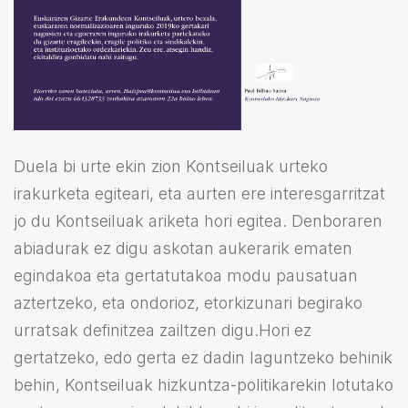
Duela bi urte ekin zion Kontseiluak urteko
irakurketa egiteari, eta aurten ere interesgarritzat
jo du Kontseiluak ariketa hori egitea. Denboraren
abiadurak ez digu askotan aukerarik ematen
egindakoa eta gertatutakoa modu pausatuan
aztertzeko, eta ondorioz, etorkizunari begirako
urratsak definitzea zailtzen digu.Hori ez
gertatzeko, edo gerta ez dadin laguntzeko behinik
behin, Kontseiluak hizkuntza-politikarekin lotutako