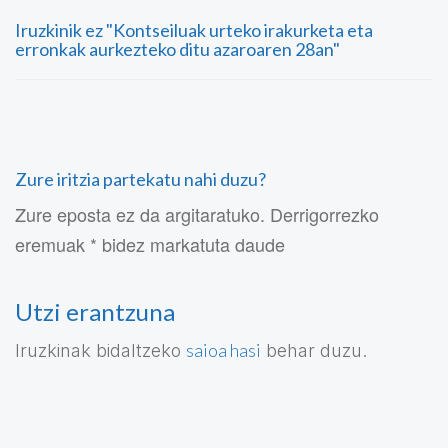
Iruzkinik ez "Kontseiluak urteko irakurketa eta
erronkak aurkezteko ditu azaroaren 28an"
Zure iritzia partekatu nahi duzu?
Zure eposta ez da argitaratuko. Derrigorrezko
eremuak * bidez markatuta daude
Utzi erantzuna
saioa hasi
Iruzkinak bidaltzeko
behar duzu.