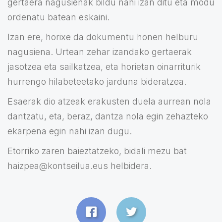
gertaera nagusienak bildu nahi izan ditu eta modu
ordenatu batean eskaini.
Izan ere, horixe da dokumentu honen helburu
nagusiena. Urtean zehar izandako gertaerak
jasotzea eta sailkatzea, eta horietan oinarriturik
hurrengo hilabeteetako jarduna bideratzea.
Esaerak dio atzeak erakusten duela aurrean nola
dantzatu, eta, beraz, dantza nola egin zehazteko
ekarpena egin nahi izan dugu.
Etorriko zaren baieztatzeko, bidali mezu bat
haizpea@kontseilua.eus helbidera.