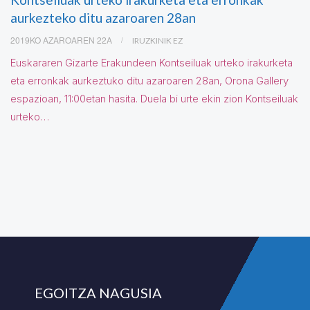
aurkezteko ditu azaroaren 28an
2019KO AZAROAREN 22A
IRUZKINIK EZ
Euskararen Gizarte Erakundeen Kontseiluak urteko irakurketa
eta erronkak aurkeztuko ditu azaroaren 28an, Orona Gallery
espazioan, 11:00etan hasita. Duela bi urte ekin zion Kontseiluak
urteko…
EGOITZA NAGUSIA