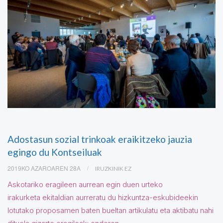
Adostasun sozial trinkoak eraikitzeko jauzia
egingo du Kontseiluak
2019KO AZAROAREN 28A
IRUZKINIK EZ
Askotariko eragileen aurrean egin duen urteko
irakurketa ekitaldian aurreratu du hizkuntza-eskubideekin
lotutako proposamen baten bueltan artikulatu eta aktibatu nahi