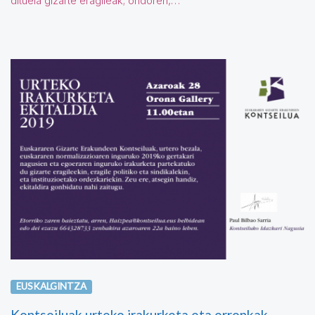
dituela gizarte eragileak; ondoren,…
EUSKALGINTZA
Kontseiluak urteko irakurketa eta erronkak