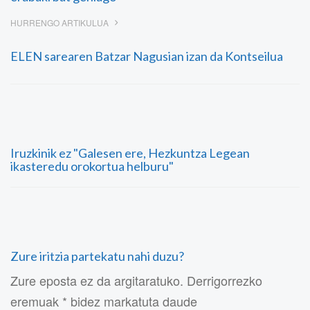
HURRENGO ARTIKULUA
ELEN sarearen Batzar Nagusian izan da Kontseilua
Iruzkinik ez "Galesen ere, Hezkuntza Legean
ikasteredu orokortua helburu"
Zure iritzia partekatu nahi duzu?
Zure eposta ez da argitaratuko. Derrigorrezko
eremuak * bidez markatuta daude