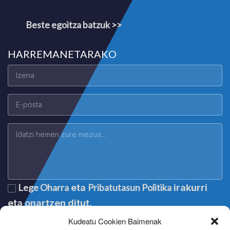
Beste egoitza batzuk >>
HARREMANETARAKO
Lege Oharra
Pribatutasun Politika
eta
irakurri
eta onartzen ditut.
Kudeatu Cookien Baimenak