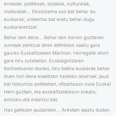
errealak: politikoak, sozialak, kulturalak,
materialak… Ekosistema oso bat behar du
euskarak; unibertso bat eratu behar dugu
euskararentzat.
Behar den dena… Behar den horren guztiaren
zumeak zeintzuk diren definitzen saiatu gara
gaurko Euskaltzaleen Martxan. Horregatik etorri
gara hiru zutabetan. Euskalgintzaren
Kontseiluaren iduriko, hiru baitira euskarak behar
duen hori dena eraikitzen hasteko oinarriak: jauzi
bat hizkuntza politiketan, ofizialtasun osoa Euskal
Herri guztian, eta euskaltzaletasun kokatu,
antolatu eta indartsu bat.
Has gaitezen jauziarekin… Arestian aipatu dudan