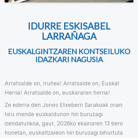
IDURRE ESKISABEL
LARRAÑAGA
EUSKALGINTZAREN KONTSEILUKO
IDAZKARI NAGUSIA
Arratsalde on, Iruñea! Arratsalde on, Euskal
Herria! Arratsalde on, euskararen herria!
Ze ederra den Jones Etxeberri Sarakoak orain
hiru mende euskaldunon hiri buruzagi
izendaturikoa, gaur, 2026ko ekainaren 13 bero
honetan, euskaltzaleon hiri buruzagi bihurtuta