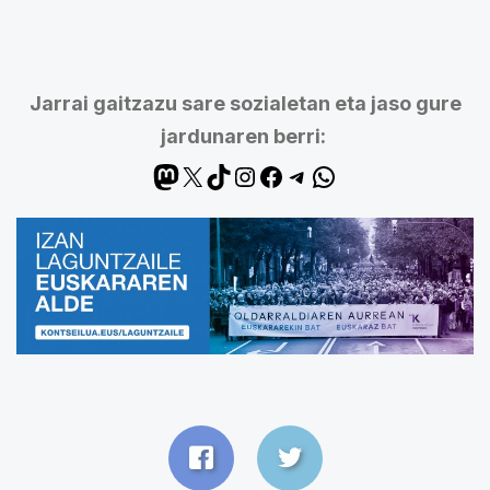
Jarrai gaitzazu sare sozialetan eta jaso gure
jardunaren berri: