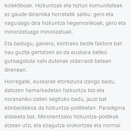
kolektiboak. Hizkuntzak eta hiztun komunitateak
ez gaude dinamika horretatik salbu: gero eta
nagusiago dira hizkuntza hegemonikoak; gero eta
minorizatuago minorizatuak.
Eta badugu, gainera, kontrako beste faktore bat:
hau guztia gertatzen ari da euskara betiko
gutxiagotuta nahi dutenak oldarraldi betean
direnean.
Horregatik, euskarak etorkizuna izango badu,
datozen hamarkadetan hizkuntza bizi eta
noranahiko izaten segituko badu, jauzi bat
ezinbestekoa da hizkuntza-politiketan. Paradigma
aldaketa bat. Minorientzako hizkuntza-politikak
atzean utzi, eta ezagutza orokortzea eta normal