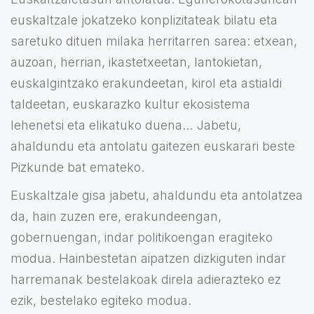
euskaltzale jokatzeko konplizitateak bilatu eta
saretuko dituen milaka herritarren sarea: etxean,
auzoan, herrian, ikastetxeetan, lantokietan,
euskalgintzako erakundeetan, kirol eta astialdi
taldeetan, euskarazko kultur ekosistema
lehenetsi eta elikatuko duena… Jabetu,
ahaldundu eta antolatu gaitezen euskarari beste
Pizkunde bat emateko.
Euskaltzale gisa jabetu, ahaldundu eta antolatzea
da, hain zuzen ere, erakundeengan,
gobernuengan, indar politikoengan eragiteko
modua. Hainbestetan aipatzen dizkiguten indar
harremanak bestelakoak direla adierazteko ez
ezik, bestelako egiteko modua.