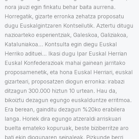
nora jauzi egin finkatu behar baita aurrena.
Horregatik, gizarte erronka zehatza proposatu
dugu Euskalgintzaren Kontseilutik. Aztertu ditugu
nazioarteko esperientziak, Galeskoa, Galiziakoa,
Kataluniakoa… Kontsulta egin diegu Euskal
Herriko adituei… Ikasi dugu Ipar Euskal Herrian
Euskal Konfederazioak mahai gainean jarritako
proposamenetik, eta hona Euskal Herriari, euskal
gizarteari, proposatzen diogun erronka: irabazi
ditzagun 300.000 hiztun 10 urtean. Hau da,
bikoiztu dezagun egungo euskalduntze erritmoa.
Era berean, gainditu dezagun %20ko erabilera
langa. Horiek dira egungo atzeraldi arriskuari
buelta emateko kopuruak, beste biziberritze aro
bati ekin diogunaren seinaleak, Pizkunde berri