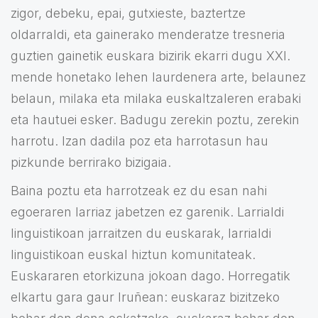
zigor, debeku, epai, gutxieste, baztertze
oldarraldi, eta gainerako menderatze tresneria
guztien gainetik euskara bizirik ekarri dugu XXI.
mende honetako lehen laurdenera arte, belaunez
belaun, milaka eta milaka euskaltzaleren erabaki
eta hautuei esker. Badugu zerekin poztu, zerekin
harrotu. Izan dadila poz eta harrotasun hau
pizkunde berrirako bizigaia.
Baina poztu eta harrotzeak ez du esan nahi
egoeraren larriaz jabetzen ez garenik. Larrialdi
linguistikoan jarraitzen du euskarak, larrialdi
linguistikoan euskal hiztun komunitateak.
Euskararen etorkizuna jokoan dago. Horregatik
elkartu gara gaur Iruñean: euskaraz bizitzeko