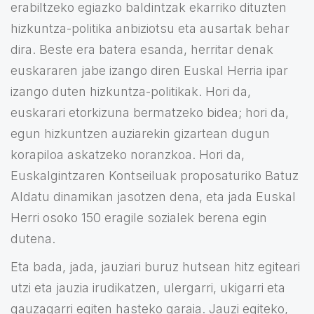
erabiltzeko egiazko baldintzak ekarriko dituzten
hizkuntza-politika anbiziotsu eta ausartak behar
dira. Beste era batera esanda, herritar denak
euskararen jabe izango diren Euskal Herria ipar
izango duten hizkuntza-politikak. Hori da,
euskarari etorkizuna bermatzeko bidea; hori da,
egun hizkuntzen auziarekin gizartean dugun
korapiloa askatzeko noranzkoa. Hori da,
Euskalgintzaren Kontseiluak proposaturiko Batuz
Aldatu dinamikan jasotzen dena, eta jada Euskal
Herri osoko 150 eragile sozialek berena egin
dutena.
Eta bada, jada, jauziari buruz hutsean hitz egiteari
utzi eta jauzia irudikatzen, ulergarri, ukigarri eta
gauzagarri egiten hasteko garaia. Jauzi egiteko,