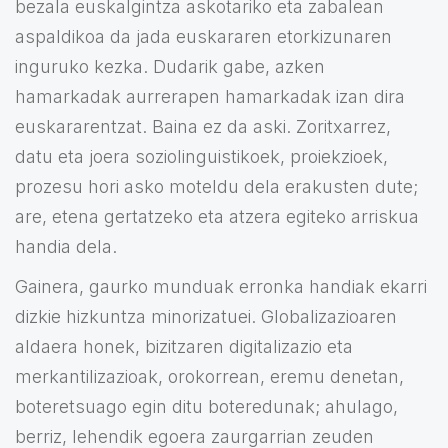
bezala euskalgintza askotariko eta zabalean
aspaldikoa da jada euskararen etorkizunaren
inguruko kezka. Dudarik gabe, azken
hamarkadak aurrerapen hamarkadak izan dira
euskararentzat. Baina ez da aski. Zoritxarrez,
datu eta joera soziolinguistikoek, proiekzioek,
prozesu hori asko moteldu dela erakusten dute;
are, etena gertatzeko eta atzera egiteko arriskua
handia dela.
Gainera, gaurko munduak erronka handiak ekarri
dizkie hizkuntza minorizatuei. Globalizazioaren
aldaera honek, bizitzaren digitalizazio eta
merkantilizazioak, orokorrean, eremu denetan,
boteretsuago egin ditu boteredunak; ahulago,
berriz, lehendik egoera zaurgarrian zeuden