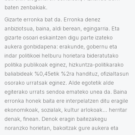
baten zenbakiak.
Gizarte erronka bat da. Erronka denez
anbiziotsua, baina, aldi berean, egingarria. Eta
gizarte osoari eskaintzen digu parte izateko
aukera gonbidapena: erakunde, gobernu eta
indar politikoei helburu horietara bideratutako
politika publikoak eginez, hizkuntza-politikarako
baliabideak %0,45etik %2ra handituz, ofizialtasun
osorako urratsak eginez. Alde egotetik alde
egiterako urrats sendoa emateko unea da. Baina
erronka honek baita ere interpelatzen ditu eragile
ekonomikoak, sozialak, kultur arlokoak… herritar
denak, finean. Denok eragin baitezakegu
noranzko horietan, bakoitzak gure aukera eta