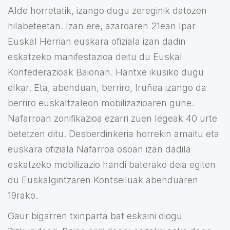
Alde horretatik, izango dugu zereginik datozen
hilabeteetan. Izan ere, azaroaren 21ean Ipar
Euskal Herrian euskara ofiziala izan dadin
eskatzeko manifestazioa deitu du Euskal
Konfederazioak Baionan. Hantxe ikusiko dugu
elkar. Eta, abenduan, berriro, Iruñea izango da
berriro euskaltzaleon mobilizazioaren gune.
Nafarroan zonifikazioa ezarri zuen legeak 40 urte
betetzen ditu. Desberdinkeria horrekin amaitu eta
euskara ofiziala Nafarroa osoan izan dadila
eskatzeko mobilizazio handi baterako deia egiten
du Euskalgintzaren Kontseiluak abenduaren
19rako.
Gaur bigarren txinparta bat eskaini diogu