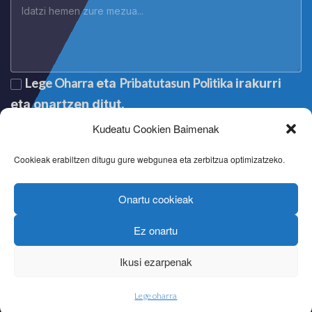
Lege Oharra
Pribatutasun Politika
eta
irakurri
eta onartzen ditut.
Kudeatu Cookien Baimenak
Cookieak erabiltzen ditugu gure webgunea eta zerbitzua optimizatzeko.
Onartu cookieak
Ez onartu
Lege oharra
|
Aviso legal
|
Mention légale
|
Legal notice
Pribatutasun politika
|
Política de privacidad
|
Politique de
Ikusi ezarpenak
confidentialité
|
Privacy policy
Cookien politika
|
Política de cookies
|
Politique de cookies
|
Cookie policy
Lege oharra