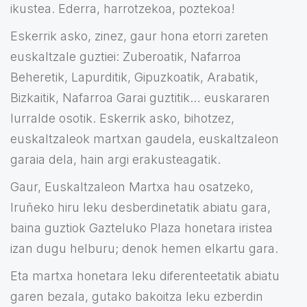
ikustea. Ederra, harrotzekoa, poztekoa!
Eskerrik asko, zinez, gaur hona etorri zareten
euskaltzale guztiei: Zuberoatik, Nafarroa
Beheretik, Lapurditik, Gipuzkoatik, Arabatik,
Bizkaitik, Nafarroa Garai guztitik… euskararen
lurralde osotik. Eskerrik asko, bihotzez,
euskaltzaleok martxan gaudela, euskaltzaleon
garaia dela, hain argi erakusteagatik.
Gaur, Euskaltzaleon Martxa hau osatzeko,
Iruñeko hiru leku desberdinetatik abiatu gara,
baina guztiok Gazteluko Plaza honetara iristea
izan dugu helburu; denok hemen elkartu gara.
Eta martxa honetara leku diferenteetatik abiatu
garen bezala, gutako bakoitza leku ezberdin