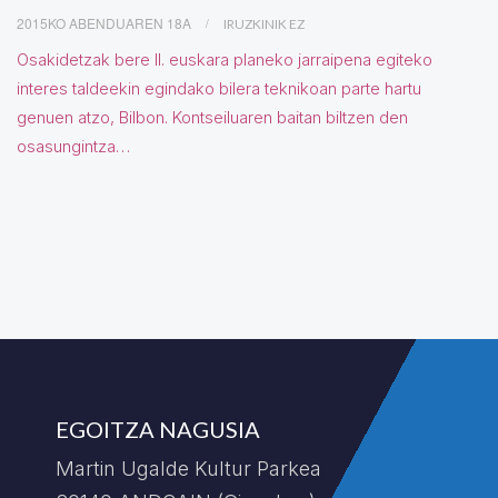
2015KO ABENDUAREN 18A
IRUZKINIK EZ
Osakidetzak bere II. euskara planeko jarraipena egiteko
interes taldeekin egindako bilera teknikoan parte hartu
genuen atzo, Bilbon. Kontseiluaren baitan biltzen den
osasungintza…
EGOITZA NAGUSIA
Martin Ugalde Kultur Parkea