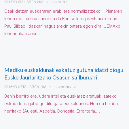
2017KO IRAILAREN 20A
IRUZKIN 1
Osakidetzan euskararen erabilera normalizatzeko II. Planaren
lehen ebaluazioa aurkeztu du Kontseiluak prentsaurrekoan.
Paul Bilbao, idazkari nagusiarekin batera egon dira, UEMAko
lehendakari Josu…
Mediku euskaldunak eskatuz gutuna idatzi diogu
Eusko Jaurlaritzako Osasun sailburuari
2016KO UZTAILAREN 19A
IRUZKINIK EZ
Behin berriro ere, udara iritsi eta euskaraz artatuak izateko
eskubiderik gabe gelditu gara euskaldunok. Hori da hainbat
herritako (Aulesti, Azpeitia, Donostia, Errenteria,…