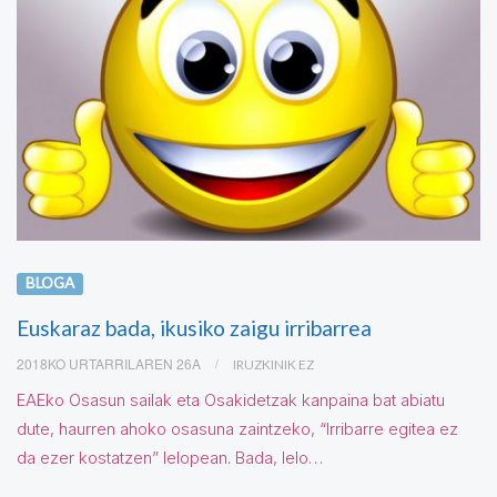
BLOGA
Euskaraz bada, ikusiko zaigu irribarrea
2018KO URTARRILAREN 26A
IRUZKINIK EZ
EAEko Osasun sailak eta Osakidetzak kanpaina bat abiatu
dute, haurren ahoko osasuna zaintzeko, “Irribarre egitea ez
da ezer kostatzen” lelopean. Bada, lelo…