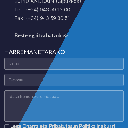
20140 ANDOAIN (Gipuzkoa)
Tel.: (+34) 943 59 12 00
Fax: (+34) 943 59 30 51
Beste egoitza batzuk >>
HARREMANETARAKO
Lege Oharra
Pribatutasun Politika
eta
irakurri