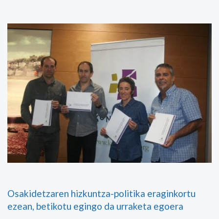
Osakidetzaren hizkuntza-politika eraginkortu
ezean, betikotu egingo da urraketa egoera