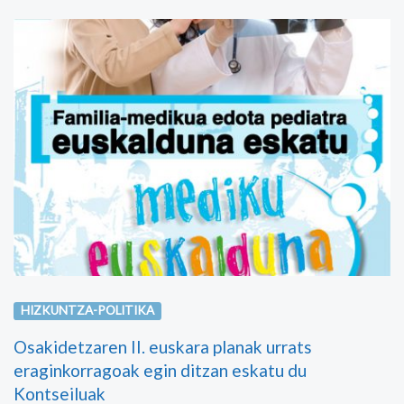
HIZKUNTZA-POLITIKA
Osakidetzaren II. euskara planak urrats
eraginkorragoak egin ditzan eskatu du
Kontseiluak