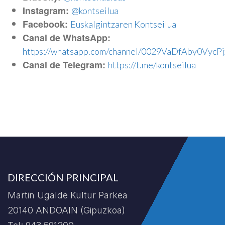
Instagram:
@kontseilua
Facebook:
Euskalgintzaren Kontseilua
Canal de WhatsApp:
https://whatsapp.com/channel/0029VaDfAby0VycPj
Canal de Telegram:
https://t.me/kontseilua
DIRECCIÓN PRINCIPAL
Martin Ugalde Kultur Parkea
20140 ANDOAIN (Gipuzkoa)