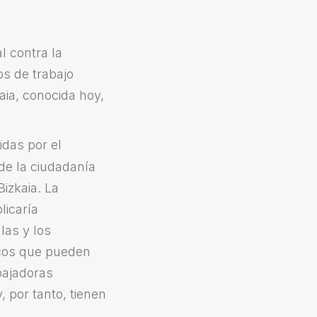
l contra la
s de trabajo
aia, conocida hoy,
das por el
 de la ciudadanía
izkaia. La
licaría
las y los
icos que pueden
abajadoras
, por tanto, tienen