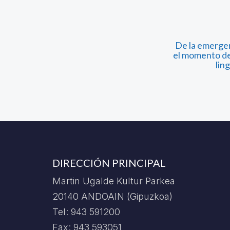
De la emergenc
el momento de
lin
DIRECCIÓN PRINCIPAL
Martin Ugalde Kultur Parkea
20140 ANDOAIN (Gipuzkoa)
Tel: 943 591200
Fax: 943 593051