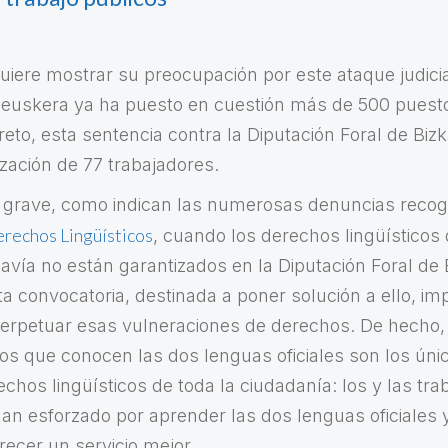
uiere mostrar su preocupación por este ataque judicia
 euskera ya ha puesto en cuestión más de 500 puesto
eto, esta sentencia contra la Diputación Foral de Bizk
lización de 77 trabajadores.
 grave, como indican las numerosas denuncias recogi
rechos Lingüísticos
, cuando los derechos lingüísticos
avía no están garantizados en la Diputación Foral de B
 convocatoria, destinada a poner solución a ello, imp
rpetuar esas vulneraciones de derechos. De hecho, 
s que conocen las dos lenguas oficiales son los ún
echos lingüísticos de toda la ciudadanía: los y las tr
an esforzado por aprender las dos lenguas oficiales y
recer un servicio mejor.