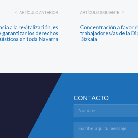
ARTÍCULO ANTERIOR
ARTÍCULO SIGUIENTE
ia a la revitalización, es
Concentración a favor d
 garantizar los derechos
trabajadores/as de la D
güísticos en toda Navarra
Bizkaia
CONTACTO