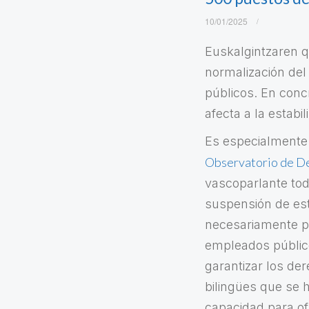
10/01/2025
Euskalgintzaren q
normalización del
públicos. En concr
afecta a la estabi
Es especialmente
Observatorio de De
vascoparlante tod
suspensión de esta
necesariamente pe
empleados público
garantizar los der
bilingües que se h
capacidad para of