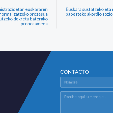
istrazioetan euskararen
Euskara sustatzeko eta 
 normalizatzeko prozesua
babesteko akordio sozio
utzeko dekretu baterako
proposamena
CONTACTO