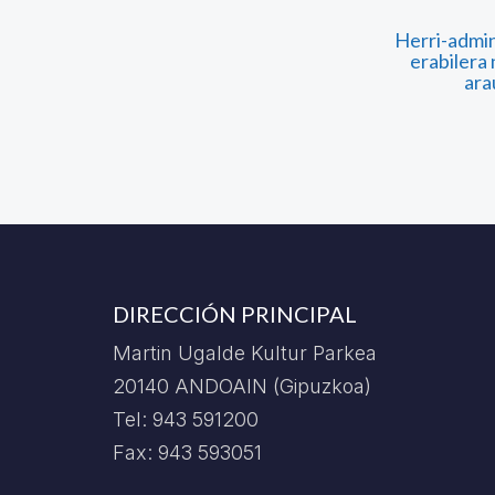
Herri-admin
erabilera
ara
DIRECCIÓN PRINCIPAL
Martin Ugalde Kultur Parkea
20140 ANDOAIN (Gipuzkoa)
Tel: 943 591200
Fax: 943 593051