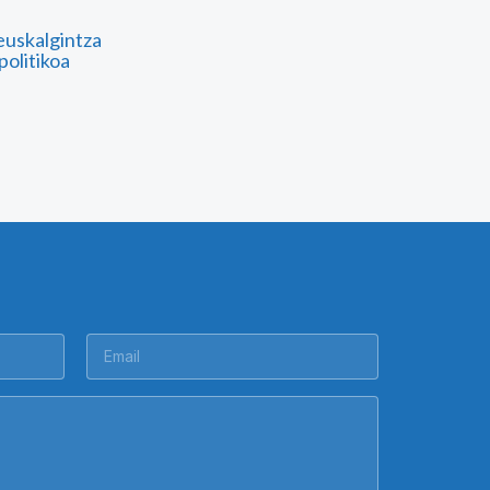
euskalgintza
politikoa