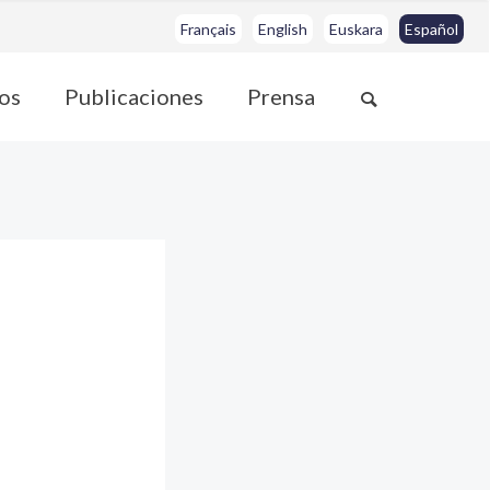
Français
English
Euskara
Español
os
Publicaciones
Prensa