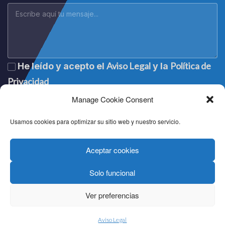
Aviso Legal
Política de
He leído y acepto el
y la
Privacidad
Manage Cookie Consent
Usamos cookies para optimizar su sitio web y nuestro servicio.
Aceptar cookies
Solo funcional
Lege oharra
|
Aviso legal
|
Mention légale
|
Legal notice
Pribatutasun politika
|
Política de privacidad
|
Politique de
Ver preferencias
confidentialité
|
Privacy policy
Cookien politika
|
Política de cookies
|
Politique de cookies
|
Cookie policy
Aviso Legal