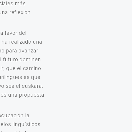
ociales más
una reflexión
a favor del
 ha realizado una
ino para avanzar
l futuro dominen
ir, que el camino
rilingües es que
o sea el euskara.
y es una propuesta
ocupación la
elos lingúísticos