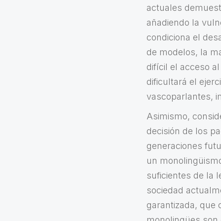
actuales demuest
añadiendo la vulne
condiciona el desa
de modelos, la ma
difícil el acceso 
dificultará el eje
vascoparlantes, i
Asimismo, consid
decisión de los p
generaciones futu
un monolingüismo 
suficientes de la
sociedad actualme
garantizada, que 
monolingües son 