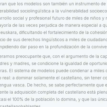
ran que los modelos son también un instrumento de 
rabilidad sociolingüística a la vulnerabilidad socioec
rrollo social y profesional futuro de miles de niños y 
yoría de las veces perjudica de manera especial a q
al euskara, dificultando el fortalecimiento de la cohesi
rcicio de sus derechos lingüísticos a miles de ciudadan
mpidiendo dar paso en la profundización de la convive
eramos preocupante que, con el argumento de la ca
adres y madres, se condicione la igualdad de oportun
ras. El sistema de modelos puede condenar a miles d
real: a dominar solamente el castellano, sin tener c
 lengua vasca. De hecho, se sabe perfectamente que 
nte la adquisición completa del castellano está ple
casi el 100% de la población lo domina, y que las úni
castellanohablantes.