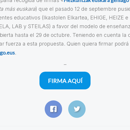
Hezkuntzak euskara gehiago
mpaña recogida de firmas «
ta más euskara
) que el pasado 12 de septiembre pus
entes educativos (Ikastolen Elkartea, EHIGE, HEIZE e 
(ELA, LAB y STEILAS) a favor del modelo de enseñan
bierta hasta el 29 de octubre. Teniendo en cuenta la
r fuerza a esta propuesta. Quien quiera firmar podrá
go.eus
.
–
FIRMA AQUÍ