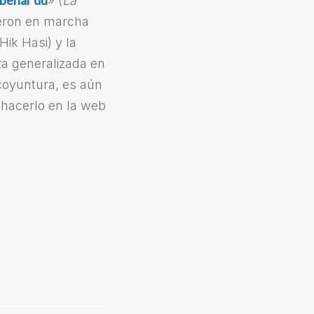
 behar du
» (
La
ieron en marcha
Hik Hasi) y la
za generalizada en
 coyuntura, es aún
 hacerlo en la web