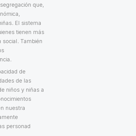
segregación que,
onómica,
niñas. El sistema
uienes tienen más
ón social. También
os
ncia.
pacidad de
idades de las
e niños y niñas a
onocimientos
en nuestra
namente
cas personad