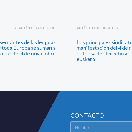
ARTÍCULO ANTERIOR
ARTÍCULO SIGUIENTE
entantes de las lenguas
Los principales sindicat
e toda Europa se suman a
manifestación del 4 de 
ación del 4 de noviembre
defensa del derecho a t
euskera
CONTACTO