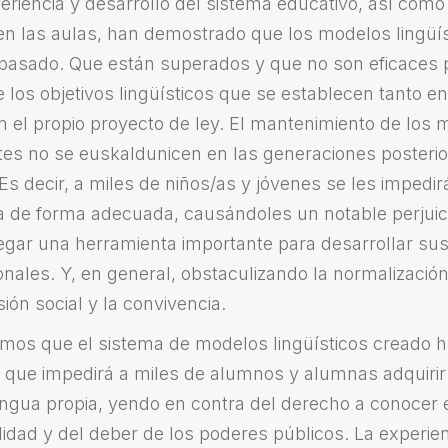
eriencia y desarrollo del sistema educativo, así como
 en las aulas, han demostrado que los modelos lingüí
pasado. Que están superados y que no son eficaces 
los objetivos lingüísticos que se establecen tanto en
 el propio proyecto de ley. El mantenimiento de los
tes no se euskaldunicen en las generaciones posterio
 decir, a miles de niños/as y jóvenes se les impedirá
ra de forma adecuada, causándoles un notable perjuic
negar una herramienta importante para desarrollar sus
onales. Y, en general, obstaculizando la normalización
sión social y la convivencia.
mos que el sistema de modelos lingüísticos creado 
ya que impedirá a miles de alumnos y alumnas adquiri
ngua propia, yendo en contra del derecho a conocer 
alidad y del deber de los poderes públicos. La experien