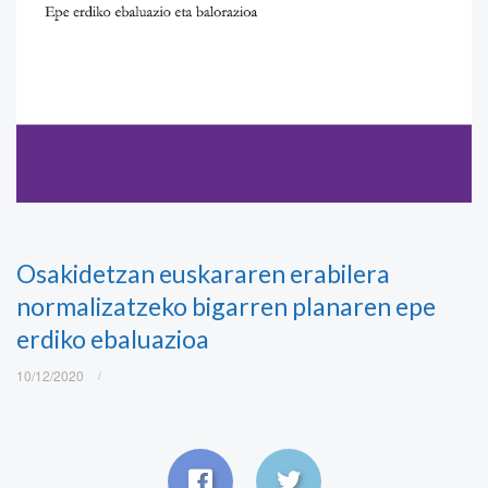
Osakidetzan euskararen erabilera
normalizatzeko bigarren planaren epe
erdiko ebaluazioa
10/12/2020