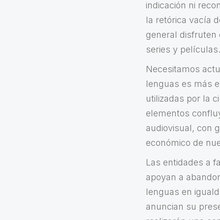
indicación ni rec
la retórica vacía 
general disfruten
series y películas
Necesitamos actua
lenguas es más ev
utilizadas por la 
elementos confluy
audiovisual, con g
económico de nue
Las entidades a fa
apoyan a abandona
lenguas en iguald
anuncian su prese