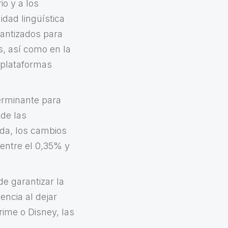
io y a los
idad lingüística
rantizados para
s, así como en la
 plataformas
terminante para
 de las
ada, los cambios
 entre el 0,35% y
de garantizar la
encia al dejar
rime o Disney, las