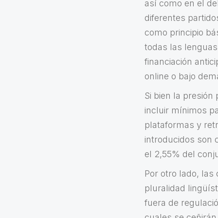
así como en el de
diferentes partido
como principio bá
todas las lenguas 
financiación anti
online o bajo dem
Si bien la presión
incluir mínimos p
plataformas y ret
introducidos son c
el 2,55% del conj
Por otro lado, las
pluralidad lingüís
fuera de regulaci
cuales se ceñirán 