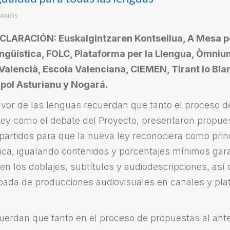
ARIOS
LARACIÓN: Euskalgintzaren Kontseilua, A Mesa p
ngüística, FOLC, Plataforma per la Llengua, Òmnium
 Valencià, Escola Valenciana, CIEMEN, Tirant lo Bla
a pol Asturianu y Nogará.
avor de las lenguas recuerdan que tanto el proceso d
ey como el debate del Proyecto, presentaron propuest
 partidos para que la nueva ley reconociera como princ
stica, igualando contenidos y porcentajes mínimos gar
en los doblajes, subtítulos y audiodescripciones, así
cipada de producciones audiovisuales en canales y pla
uerdan que tanto en el proceso de propuestas al ant