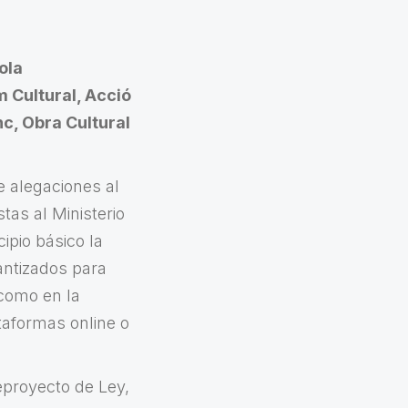
ola
 Cultural, Acció
nc, Obra Cultural
e alegaciones al
as al Ministerio
ipio básico la
antizados para
 como en la
taformas online o
eproyecto de Ley,