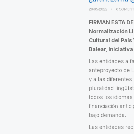
20/05/2022
0 COMENT
FIRMAN ESTA DEC
Normalización Li
Cultural del País
Balear, Iniciativ
Las entidades a f
anteproyecto de L
y a las diferentes
pluralidad lingüí
todos los idiomas 
financiación anti
bajo demanda.
Las entidades rec