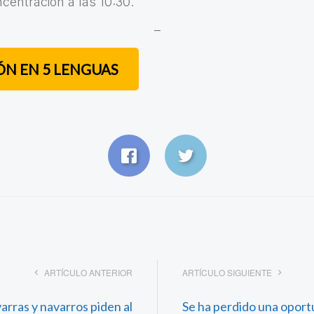
centración a las 10:30.
–
N EN 5 LENGUAS
ARTÍCULO ANTERIOR
ARTÍCULO SIGUIENTE
arras y navarros piden al
Se ha perdido una oportu