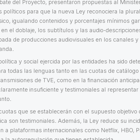
bate del Proyecto, presentaron propuestas al Minister
s políticos para que la nueva Ley reconociera la plural
sico, igualando contenidos y porcentajes mínimos ga
en el doblaje, los subtítulos y las audio-descripcione
cipada de producciones audiovisuales en los canales y
anda.
 política y social ejercida por las entidades ha sido de
ara todas las lenguas tanto en las cuotas de catálogo
ransmisiones de TVE, como en la financiación anticip
laramente insuficiente y testimoniales al representar
unto.
 cuotas que se establecerán con el supuesto objetivo 
tica son testimoniales. Además, la Ley reduce su incid
ón a plataformas internacionales como Netflix, HBO, P
a la autorregulación que tienen establecida.