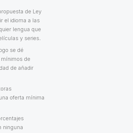
a propuesta de Ley
r el idioma a las
lquier lengua que
lículas y series.
logo se dé
en mínimos de
idad de añadir
toras
 una oferta mínima
orcentajes
in ninguna