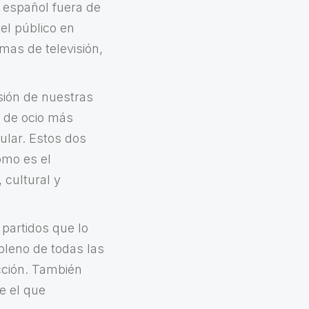
o español fuera de
 el público en
mas de televisión,
sión de nuestras
s de ocio más
cular. Estos dos
omo es el
 cultural y
 partidos que lo
pleno de todas las
cción. También
e el que