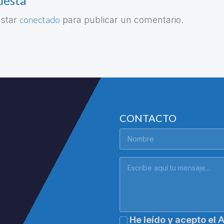
uesta
conectado
estar
para publicar un comentario.
CONTACTO
A
He leído y acepto el