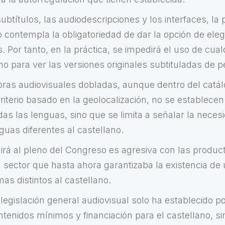
subtítulos, las audiodescripciones y los interfaces, l
o contempla la obligatoriedad de dar la opción de elegi
 Por tanto, en la práctica, se impedirá el uso de cua
no para ver las versiones originales subtituladas de pe
bras audiovisuales dobladas, aunque dentro del catá
criterio basado en la geolocalización, no se establec
as las lenguas, sino que se limita a señalar la neces
guas diferentes al castellano.
irá al pleno del Congreso es agresiva con las produc
l sector que hasta ahora garantizaba la existencia de
mas distintos al castellano.
 legislación general audiovisual solo ha establecido p
ntenidos mínimos y financiación para el castellano, s