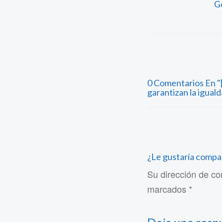
G
0 Comentarios En 
garantizan la igual
¿Le gustaría compa
Su dirección de co
marcados *