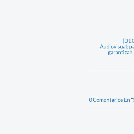
[DE
Audiovisual: p
garantizan 
0 Comentarios En "S