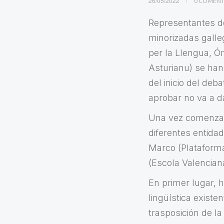
26/05/2022
0 COMENT
Representantes de
minorizadas galle
per la Llengua, Ó
Asturianu) se ha
del inicio del deb
aprobar no va a d
Una vez comenzad
diferentes entida
Marco (Plataform
(Escola Valenciana
En primer lugar, 
lingüística exist
trasposición de l