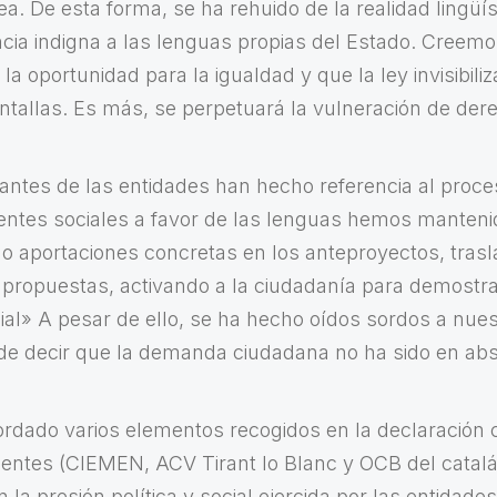
a. De esta forma, se ha rehuido de la realidad lingüís
ia indigna a las lenguas propias del Estado. Creem
la oportunidad para la igualdad y que la ley invisibili
ntallas. Es más, se perpetuará la vulneración de de
tantes de las entidades han hecho referencia al proce
gentes sociales a favor de las lenguas hemos manteni
do aportaciones concretas en los anteproyectos, tras
 propuestas, activando a la ciudadanía para demostrar
l» A pesar de ello, se ha hecho oídos sordos a nuest
de decir que la demanda ciudadana no ha sido en abs
rdado varios elementos recogidos en la declaración
gentes (CIEMEN, ACV Tirant lo Blanc y OCB del cata
n la presión política y social ejercida por las entidade