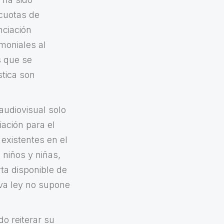
 cuotas de
nciación
imoniales al
s que se
stica son
audiovisual solo
iación para el
 existentes en el
 niños y niñas,
rta disponible de
eva ley no supone
do reiterar su