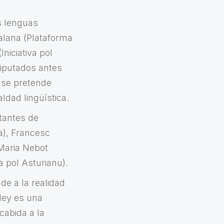
s lenguas
alana (Plataforma
niciativa pol
iputados antes
e se pretende
dad lingüística.
tantes de
a), Francesc
Maria Nebot
a pol Asturianu).
de a la realidad
ley es una
cabida a la