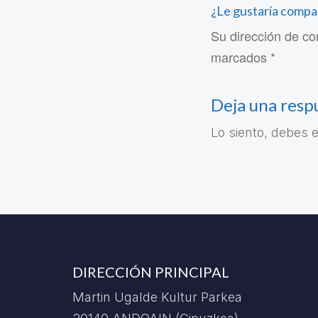
¿Le gustaría compa
Su dirección de co
marcados *
Deja una resp
Lo siento, debes 
DIRECCIÓN PRINCIPAL
Martin Ugalde Kultur Parkea