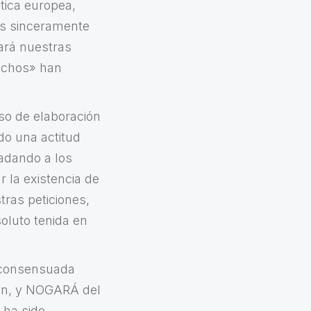
tica europea,
os sinceramente
zará nuestras
rechos» han
so de elaboración
do una actitud
ladando a los
 la existencia de
ras peticiones,
oluto tenida en
 consensuada
lán, y NOGARÁ del
s ha sido