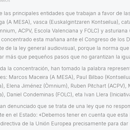
ARIOS
 las principales entidades que trabajan a favor de la
ga (A MESA), vasca (Euskalgintzaren Kontseilua), cat
mnium, ACPV, Escola Valenciana y FOLC) y asturiana (I
n concentrado esta mañana ante el Congreso de los D
ate de la ley general audiovisual, porque la norma qu
ar más que pequeños pasos que no garantizan la igual
a la concentración, han tomado la palabra represen
des: Marcos Maceira (A MESA), Paul Bilbao (Kontseilu
a), Elena Jiménez (Òmnium), Ruben Pitchart (ACPV), 
), Daniel Condeminas (FOLC), eta Ivan Llera (Iniciativ
han denunciado que se trata de una ley que no respon
ente en el Estado: «Debemos tener en cuenta que esta 
a directiva de la Unión Europea precisamente para dar 