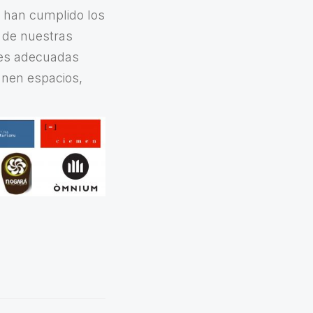
e han cumplido los
a de nuestras
nes adecuadas
anen espacios,