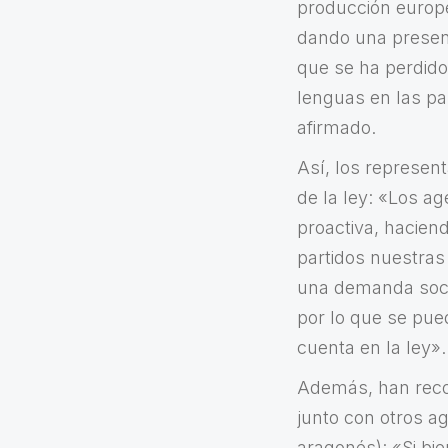
producción europe
dando una presenc
que se ha perdido 
lenguas en las pa
afirmado.
Así, los represen
de la ley: «Los a
proactiva, hacien
partidos nuestras
una demanda socia
por lo que se pue
cuenta en la ley».
Además, han reco
junto con otros a
aragonés): «Si bie