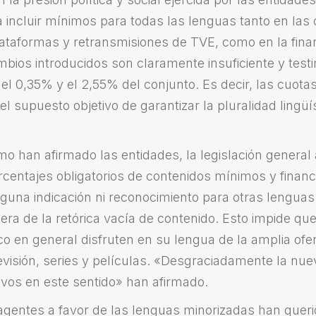
 incluir mínimos para todas las lenguas tanto en las
lataformas y retransmisiones de TVE, como en la fina
mbios introducidos son claramente insuficiente y test
 el 0,35% y el 2,55% del conjunto. Es decir, las cuota
l supuesto objetivo de garantizar la pluralidad lingüí
mo han afirmado las entidades, la legislación general 
rcentajes obligatorios de contenidos mínimos y financ
nguna indicación ni reconocimiento para otras lenguas
ra de la retórica vacía de contenido. Esto impide que
co en general disfruten en su lengua de la amplia ofe
visión, series y películas. «Desgraciadamente la nu
tivos en este sentido» han afirmado.
s agentes a favor de las lenguas minorizadas han queri